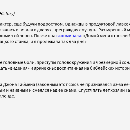
istory)
арактер, еще будучи подростком. Однажды в продуктовой лавке
залась и встала в дверях, преграждая ему путь. Разъяренный 
оломил ей череп. Позже она
вспоминала
: «Домой меня отнесли б
цкого станка, и я пролежала так два дня».
е головные боли, приступы головокружения и чрезмерной сонли
ать «видения» и яркие сны: воспитанная на библейских история
Джона Табмена (законным этот союз не признавался из-за ее с
м и наивным и смеялся над ее снами. Спустя пять лет хозяин Г
иленде.