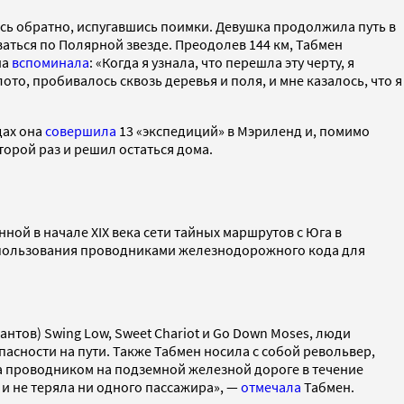
сь обратно, испугавшись поимки. Девушка продолжила путь в
аться по Полярной звезде. Преодолев 144 км, Табмен
на
вспоминала
: «Когда я узнала, что перешла эту черту, я
лото, пробивалось сквозь деревья и поля, и мне казалось, что я
дах она
совершила
13 «экспедиций» в Мэриленд и, помимо
второй раз и решил остаться дома.
ой в начале XIX века сети тайных маршрутов с Юга в
спользования проводниками железнодорожного кода для
тов) Swing Low, Sweet Chariot и Go Down Moses, люди
пасности на пути. Также Табмен носила с собой револьвер,
ла проводником на подземной железной дороге в течение
и и не теряла ни одного пассажира», —
отмечала
Табмен.