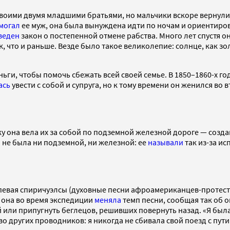
своими двумя младшими братьями, но мальчики вскоре вернули
могал
ее муж, она была вынуждена идти по ночам и ориентиров
веден
закон о постепенной отмене рабства. Много лет спустя о
к, что и раньше. Везде было такое великолепие: солнце, как зо
ги, чтобы помочь сбежать всей своей семье. В 1850–1860-х го
ась
увести с собой и супруга, но к тому времени он женился во 
она вела их за собой по подземной железной дороге — созданн
 не была ни подземной, ни железной: ее
называли
так из-за и
евая спиричуэлсы (духовные песни афроамериканцев-протестан
а она во время экспедиции
меняла
темп песни, сообщая так об о
й или припугнуть беглецов, решивших повернуть назад. «Я бы
тво других проводников: я никогда не сбивала свой поезд с пут