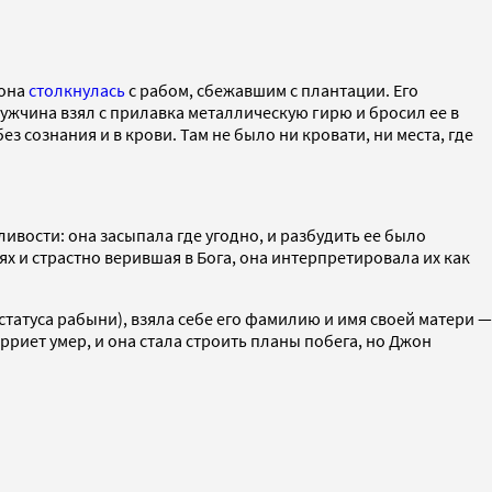
 она
столкнулась
с рабом, сбежавшим с плантации. Его
мужчина взял с прилавка металлическую гирю и бросил ее в
ез сознания и в крови. Там не было ни кровати, ни места, где
вости: она засыпала где угодно, и разбудить ее было
х и страстно верившая в Бога, она интерпретировала их как
татуса рабыни), взяла себе его фамилию и имя своей матери —
арриет умер, и она стала строить планы побега, но Джон