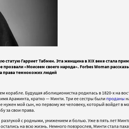
татую Гарриет Табмен. Эта женщина в XIX веке стала пример
ее прозвали «Моисеем своего народа». Forbes Woman рассказы
ала права темнокожих людей
ем корабле. Будущая аболиционистка родилась в 1820-х на в
и имя Араминта, кратко — Минти. Три ее сестры были
проданы
н
бе нужен мой сын, но первому же человеку, который войдет в м
у за свои права.
 разлукой с родными, унижением и болью. Уже в пять лет Мин
остались на всю жизнь. Немного повзрослев, Минти стала паха