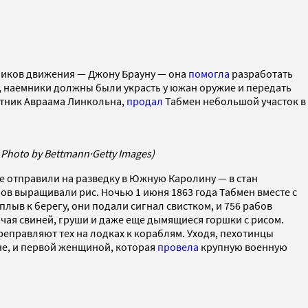
тников движения — Джону Брауну — она
помогла
разработать
е, наемники должны были украсть у южан оружие и передать
ветник Авраама Линкольна,
продал
Табмен небольшой участок в
 Photo by Bettmann
·
Getty Images)
ее отправили на разведку в Южную Каролину — в стан
в выращивали рис. Ночью 1 июня 1863 года Табмен вместе с
лыв к берегу, они подали сигнал свистком, и 756 рабов
лючая свиней, груши и даже еще дымящиеся горшки с рисом.
еправляют тех на лодках к кораблям. Уходя, пехотинцы
е, и первой женщиной, которая
провела
крупную военную