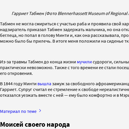
Гарриет Табмен (Фото Blennerhassett Museum of Regional H
Табмен не могла смириться с участью раба и проявила свой х
надзиратель приказал Табмен задержать мальчика, но она отка
беглеца, но попал в голову Минти и, как она рассказывала, пр
можно было бы прилечь. В итоге меня положили на сиденье тка
Из-за травмы Табмен до конца жизни
мучили
судороги, сильны
практически невозможно. Также с того времени ее стали посещ
его откровения.
В 1844 году Минти
вышла
замуж за свободного афроамериканца 
Гарриет. Супруг считал ее стремление к свободе нереалистичны
отказался уезжать вместе с ней — ему было комфортно и в Мэр
Материал по теме
Моисей своего народа