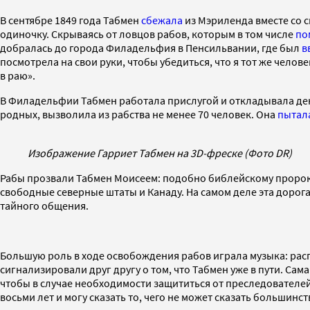
В сентябре 1849 года Табмен
сбежала
из Мэриленда вместе со 
одиночку. Cкрываясь от ловцов рабов, которым в том числе
по
добралась до города Филадельфия в Пенсильвании, где был
в
посмотрела на свои руки, чтобы убедиться, что я тот же челове
в раю».
В Филадельфии Табмен работала прислугой и откладывала день
родных, вызволила из рабства не менее 70 человек. Она
пытал
Изображение Гарриет Табмен на 3D-фреске (Фото DR)
Рабы прозвали Табмен Моисеем: подобно библейскому пророку 
свободные северные штаты и Канаду. На самом деле эта дорога
тайного общения.
Большую роль в ходе освобождения рабов играла музыка: расп
сигнализировали друг другу о том, что Табмен уже в пути. Сам
чтобы в случае необходимости защититься от преследователе
восьми лет и могу сказать то, чего не может сказать большинс