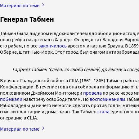
Материал по теме
Генерал Табмен
Табмен была лидером и вдохновителем для аболиционистов, в
план рейда на арсенал в Харперс-Ферри, штат Западная Вирджи
его рабам, но все
закончилось
арестом и казнью Брауна. В 185
Оберне, штат Нью-Йорк. Этот город был очагом антирабовлад
Гарриет Табмен (слева) со своей семьей, друзьями и сосе
В начале Гражданской войны в США (1861–1865) Табмен работал
Конфедерации. В течение года она собирала информацию о пла
полковником Джеймсом Монтгомери
провела
по реке через м
побежали
навстречу освободителям. По
воспоминаниям
Табмен
Рабовладельцы ничего не могли сделать против толпы мятежн
сожгли плантации и дома южан. Так Табмен
стала
единственно
операцию в США.
Материал по теме