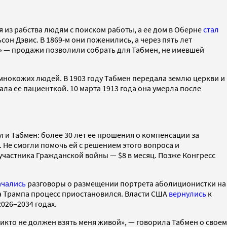
из рабства людям с поиском работы, а ее дом в Оберне
стал
он Дэвис. В 1869-м они поженились, а через пять лет
 — продажи позволили собрать для Табмен, не имевшей
нокожих людей. В 1903 году Табмен передала землю церкви и
ала ее пациенткой. 10 марта 1913 года она умерла после
ги Табмен: более 30 лет ее прошения о компенсации за
. Не смогли помочь ей с решением этого вопроса и
частника Гражданской войны — $8 в месяц. Позже Конгресс
ачались
разговоры о размещении портрета аболиционистки на
а Трампа процесс приостановился. Власти США
вернулись
к
026–2034 годах.
 никто не должен взять меня живой», — говорила Табмен о своем