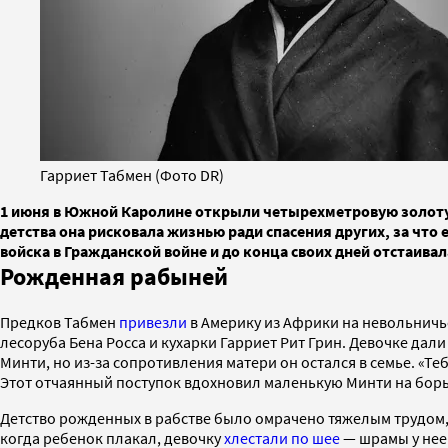
Гарриет Табмен (Фото DR)
1 июня в Южной Каролине открыли четырехметровую золотую с
детства она рисковала жизнью ради спасения других, за что 
войска в Гражданской войне и до конца своих дней отстаив
Рожденная рабыней
Предков Табмен
привезли
в Америку из Африки на невольничь
лесоруба Бена Росса и кухарки Гарриет Рит Грин. Девочке дал
Минти, но из-за сопротивления матери он остался в семье. «Те
Этот отчаянный поступок вдохновил маленькую Минти на борьб
Детство рожденных в рабстве было омрачено тяжелым трудом,
когда ребенок плакал, девочку
хлестали по шее
— шрамы у нее 