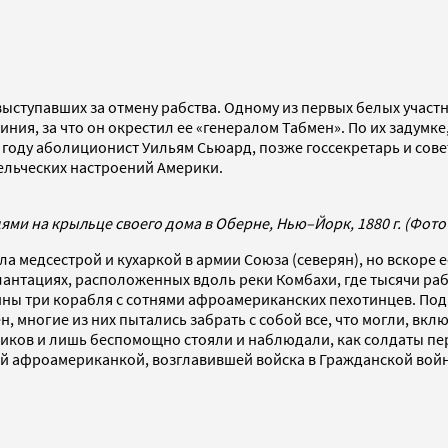
ыступавших за отмену рабства. Одному из первых белых учас
ния, за что он окрестил ее «генералом Табмен». По их задумк
9 году аболиционист Уильям Сьюард, позже госсекретарь и со
ельческих настроений Америки.
дями на крыльце своего дома в Оберне, Нью–Йорк, 1880 г. (Фото
а медсестрой и кухаркой в армии Союза (северян), но вскоре 
нтациях, расположенных вдоль реки Комбахи, где тысячи рабо
ины три корабля с сотнями афроамериканских пехотинцев. Подп
, многие из них пытались забрать с собой все, что могли, вк
иков и лишь беспомощно стояли и наблюдали, как солдаты пер
й афроамериканкой, возглавившей войска в Гражданской войн