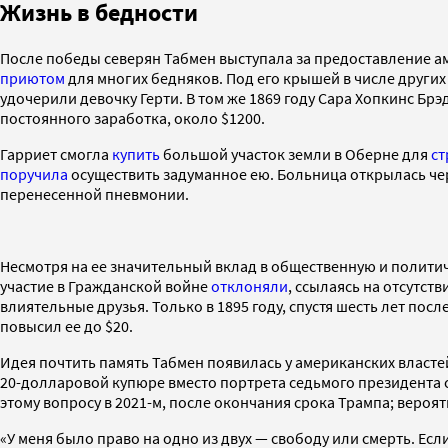
Жизнь в бедности
После победы северян Табмен выступала за предоставление а
приютом
для многих бедняков. Под его крышей в числе других
удочерили девочку Герти. В том же 1869 году Сара Хопкинс Бр
постоянного заработка, около $1200.
Гарриет смогла
купить
большой участок земли в Оберне для
ст
поручила
осуществить задуманное ею. Больница открылась чере
перенесенной пневмонии.
Несмотря на ее значительный вклад в общественную и политич
участие в Гражданской войне
отклоняли
, ссылаясь на отсутст
влиятельные друзья. Только в 1895 году, спустя шесть лет посл
повысил ее до $20.
Идея почтить память Табмен появилась у американских власте
20-долларовой купюре вместо портрета седьмого президента 
этому вопросу в 2021-м, после окончания срока Трампа; вероя
«У меня было право на одно из двух — свободу или смерть. Есл