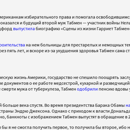
мериканкам избирательного права и помогала освободившимся 
 оказался и будущий второй муж Табмен — участник войны Нельс
эдфорд
выпустила
биографию «Сцены из жизни Гарриет Табмен»
роительства
на нем больницы для престарелых и немощных тем
з пять лет, и вскоре из-за ухудшения здоровья Табмен сама ст
ескую жизнь Америки, государство не спешило поощрять заслу
вие документов о ее работе медсестрой, кухаркой и разведчицей
е смерти мужа от туберкулеза, Табмен
одобрили
пенсию вдовы у
й больше века спустя. Во время президентства Барака Обамы
н
страны Эндрю Джексона. Однако с приходом к власти Дональд
тно, банкноты с изображением Табмен выпустят в обращение в 2
и бы я не смогла получить первое, то получила бы второе, ибо