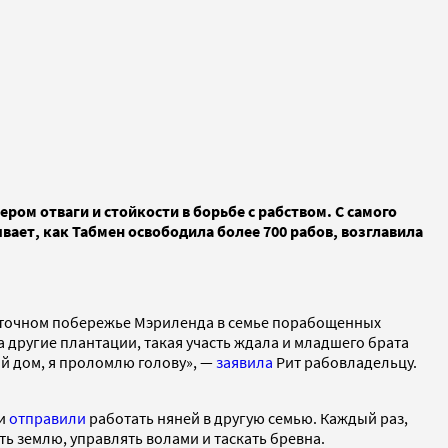
ом отваги и стойкости в борьбе с рабством. С самого
вает, как Табмен освободила более 700 рабов, возглавила
осточном побережье Мэриленда в семье порабощенных
а другие плантации, такая участь ждала и младшего брата
ой дом, я проломлю голову», —
заявила
Рит рабовладельцу.
ти
отправили
работать няней в другую семью. Каждый раз,
ть землю, управлять волами и таскать бревна.