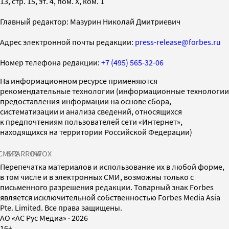
13, стр. 15, эт. 4, пом. X, ком. 1
Главный редактор: Мазурин Николай Дмитриевич
Адрес электронной почты редакции:
press-release@forbes.ru
Номер телефона редакции:
+7 (495) 565-32-06
На информационном ресурсе применяются
рекомендательные технологии (информационные технологии
предоставления информации на основе сбора,
систематизации и анализа сведений, относящихся
к предпочтениям пользователей сети «Интернет»,
находящихся на территории Российской Федерации)
СМИ2
SPARROW
INFOX
Перепечатка материалов и использование их в любой форме,
в том числе и в электронных СМИ, возможны только с
письменного разрешения редакции. Товарный знак Forbes
является исключительной собственностью Forbes Media Asia
Pte. Limited. Все права защищены.
AO «АС Рус Медиа»
·
2026
16+