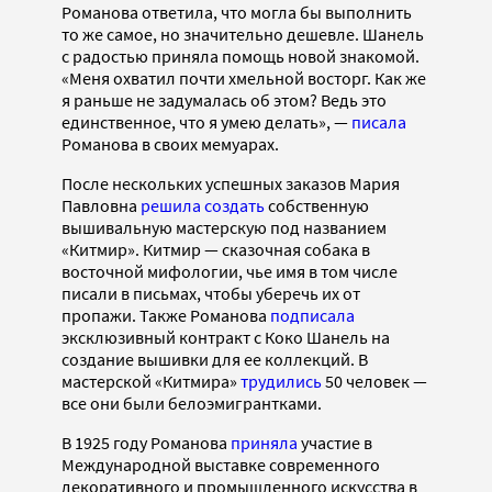
Романова ответила, что могла бы выполнить
то же самое, но значительно дешевле. Шанель
с радостью приняла помощь новой знакомой.
«Меня охватил почти хмельной восторг. Как же
я раньше не задумалась об этом? Ведь это
единственное, что я умею делать», —
писала
Романова в своих мемуарах.
После нескольких успешных заказов Мария
Павловна
решила создать
собственную
вышивальную мастерскую под названием
«Китмир». Китмир — сказочная собака в
восточной мифологии, чье имя в том числе
писали в письмах, чтобы уберечь их от
пропажи. Также Романова
подписала
эксклюзивный контракт с Коко Шанель на
создание вышивки для ее коллекций. В
мастерской «Китмира»
трудились
50 человек —
все они были белоэмигрантками.
В 1925 году Романова
приняла
участие в
Международной выставке современного
декоративного и промышленного искусства в