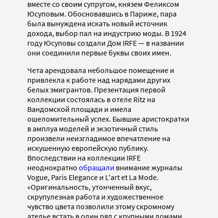
вместе со своим супругом, князем Феликсом
Юсуповым. Обосновавшись в Париже, пара
была вынуждена искать новый источник
дохода, выбор пал на индустрию моды. В 1924
году Юсуповы создали Дом IRFE — в названии
они соединили первые буквы своих имен.
Чета арендовала небольшое помещение и
привлекла к работе над нарядами других
белых эмигрантов. Презентация первой
коллекции состоялась в отеле Ritz на
Вандомской площади и имела
ошеломительный успех. Бывшие аристократки
в амплуа моделей и экзотичный стиль
произвели неизгладимое впечатление на
искушенную европейскую публику.
Впоследствии на коллекции IRFE
неоднократно
обращали
внимание журналы
Vogue, Paris Elegance и L'art et La Mode.
«Оригинальность, утонченный вкус,
скрупулезная работа и художественное
чувство цвета позволили этому скромному
ателье встать в один ряд с крупными домами