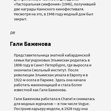
«Пасторальная симфония» (1946), получившей
две награды Каннского кинофестиваля.
Несмотря на это, в 1948 году модный дом был
закрыт.
DR
Гали Баженова
Представительница знатной кабардинской
семьи Хагундоковых Эльмисхан родилась в
1898 году в Санкт-Петербурге, где выросла и
окончила Смольный институт. После
революции Эльмисхан уехала в Европу и в
1922-м осела в Париже. Здесь она начала
работать манекенщицей и стала более
известной как Гали Баженова.
Гали Баженова работала в Chanel и снималась
для модных журналов — в том числе Vogue.
Построив карьеру модели, в 1928 году она