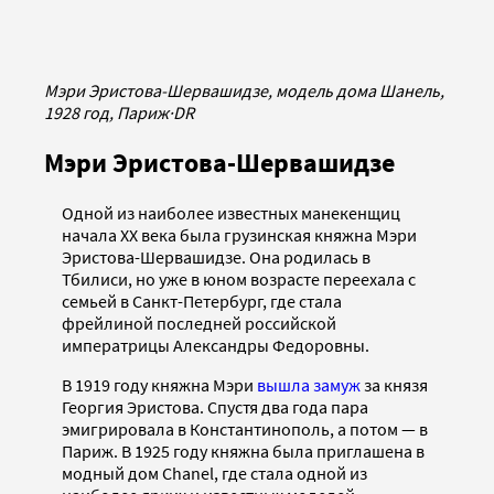
Мэри Эристова-Шервашидзе, модель дома Шанель,
1928 год, Париж
·
DR
Мэри Эристова-Шервашидзе
Одной из наиболее известных манекенщиц
начала XX века была грузинская княжна Мэри
Эристова-Шервашидзе. Она родилась в
Тбилиси, но уже в юном возрасте переехала с
семьей в Санкт-Петербург, где стала
фрейлиной последней российской
императрицы Александры Федоровны.
В 1919 году княжна Мэри
вышла замуж
за князя
Георгия Эристова. Спустя два года пара
эмигрировала в Константинополь, а потом — в
Париж. В 1925 году княжна была приглашена в
модный дом Chanel, где стала одной из