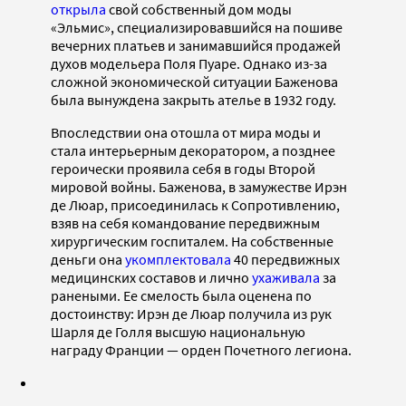
открыла
свой собственный дом моды
«Эльмис», специализировавшийся на пошиве
вечерних платьев и занимавшийся продажей
духов модельера Поля Пуаре. Однако из-за
сложной экономической ситуации Баженова
была вынуждена закрыть ателье в 1932 году.
Впоследствии она отошла от мира моды и
стала интерьерным декоратором, а позднее
героически проявила себя в годы Второй
мировой войны. Баженова, в замужестве Ирэн
де Люар, присоединилась к Сопротивлению,
взяв на себя командование передвижным
хирургическим госпиталем. На собственные
деньги она
укомплектовала
40 передвижных
медицинских составов и лично
ухаживала
за
ранеными. Ее смелость была оценена по
достоинству: Ирэн де Люар получила из рук
Шарля де Голля высшую национальную
награду Франции — орден Почетного легиона.