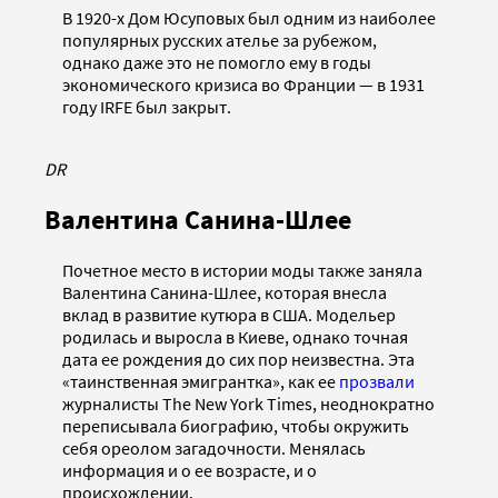
В 1920-х Дом Юсуповых был одним из наиболее
популярных русских ателье за рубежом,
однако даже это не помогло ему в годы
экономического кризиса во Франции — в 1931
году IRFE был закрыт.
DR
Валентина Санина-Шлее
Почетное место в истории моды также заняла
Валентина Санина-Шлее, которая внесла
вклад в развитие кутюра в США. Модельер
родилась и выросла в Киеве, однако точная
дата ее рождения до сих пор неизвестна. Эта
«таинственная эмигрантка», как ее
прозвали
журналисты The New York Times, неоднократно
переписывала биографию, чтобы окружить
себя ореолом загадочности. Менялась
информация и о ее возрасте, и о
происхождении.