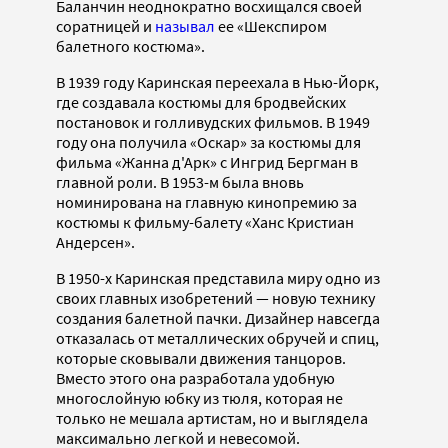
Баланчин неоднократно восхищался своей
соратницей и
называл
ее «Шекспиром
балетного костюма».
В 1939 году Каринская переехала в Нью-Йорк,
где создавала костюмы для бродвейских
постановок и голливудских фильмов. В 1949
году она получила «Оскар» за костюмы для
фильма «Жанна д'Арк» с Ингрид Бергман в
главной роли. В 1953-м была вновь
номинирована на главную кинопремию за
костюмы к фильму-балету «Ханс Кристиан
Андерсен».
В 1950-х Каринская представила миру одно из
своих главных изобретений — новую технику
создания балетной пачки. Дизайнер навсегда
отказалась от металлических обручей и спиц,
которые сковывали движения танцоров.
Вместо этого она разработала удобную
многослойную юбку из тюля, которая не
только не мешала артистам, но и выглядела
максимально легкой и невесомой.