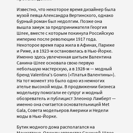
Известно, что некоторое время дизайнер была
музой певца Александра Вертинского, однако
бурный роман был недолгим. Позже она
вышла замуж за предпринимателя Георгия
Шлее, вместе с которым покинула Российскую
империю после революции 1917 года.
Некоторое время пара жила в Афинах, Париже
и Риме, а в 1923-м остановилась в Нью-Йорке.
Именно здесь увлеченная шитьем Валентина
Санина-Шлее основала свою первую
небольшую мастерскую, а в 1928-м — модный
бренд Valentina's Gowns («Платья Валентины»).
На тот момент это было одно из немногих
ателье высокой моды. В продвижении бизнеса
модельеру помогали ее супруг и модный
обозреватель и публицист Элеонор Ламберт —
именно она считается основательницей Met
Gala, Совета модельеров Америки и Недели
моды в Нью-Йорке.
Бутик модного дома располагался на
Манхэттене. Одежду авторства Саниной-Шлее