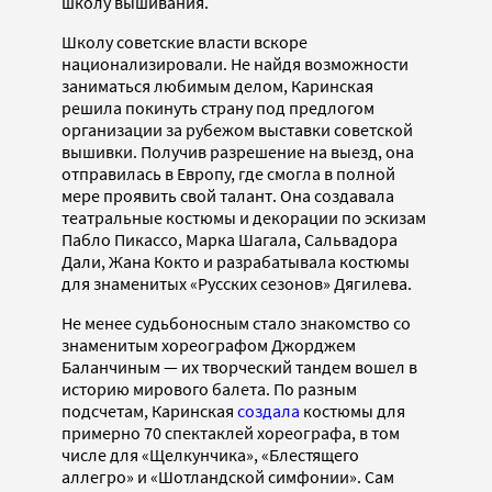
школу вышивания.
Школу советские власти вскоре
национализировали. Не найдя возможности
заниматься любимым делом, Каринская
решила покинуть страну под предлогом
организации за рубежом выставки советской
вышивки. Получив разрешение на выезд, она
отправилась в Европу, где смогла в полной
мере проявить свой талант. Она создавала
театральные костюмы и декорации по эскизам
Пабло Пикассо, Марка Шагала, Сальвадора
Дали, Жана Кокто и разрабатывала костюмы
для знаменитых «Русских сезонов» Дягилева.
Не менее судьбоносным стало знакомство со
знаменитым хореографом Джорджем
Баланчиным — их творческий тандем вошел в
историю мирового балета. По разным
подсчетам, Каринская
создала
костюмы для
примерно 70 спектаклей хореографа, в том
числе для «Щелкунчика», «Блестящего
аллегро» и «Шотландской симфонии». Сам