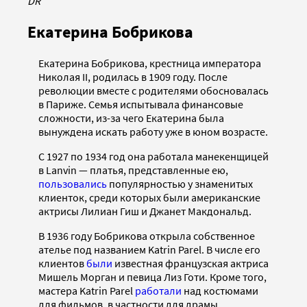
DR
Екатерина Бобрикова
Екатерина Бобрикова, крестница императора
Николая II, родилась в 1909 году. После
революции вместе с родителями обосновалась
в Париже. Семья испытывала финансовые
сложности, из-за чего Екатерина была
вынуждена искать работу уже в юном возрасте.
С 1927 по 1934 год она работала манекенщицей
в Lanvin — платья, представленные ею,
пользовались
популярностью у знаменитых
клиенток, среди которых были американские
актрисы Лилиан Гиш и Джанет Макдональд.
В 1936 году Бобрикова открыла собственное
ателье под названием Katrin Parel. В числе его
клиентов
были
известная французская актриса
Мишель Морган и певица Лиз Готи. Кроме того,
мастера Katrin Parel
работали
над костюмами
для фильмов, в частности для драмы