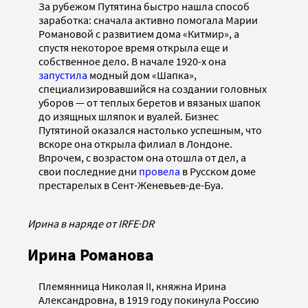
За рубежом Путятина быстро нашла способ
заработка: сначала активно помогала Марии
Романовой с развитием дома «Китмир», а
спустя некоторое время открыла еще и
собственное дело. В начале 1920-х она
запустила
модный дом «Шапка»,
специализировавшийся на создании головных
уборов — от теплых беретов и вязаных шапок
до изящных шляпок и вуалей. Бизнес
Путятиной оказался настолько успешным, что
вскоре она открыла филиал в Лондоне.
Впрочем, с возрастом она отошла от дел, а
свои последние дни
провела
в Русском доме
престарелых в Сент-Женевьев-де-Буа.
Ирина в наряде от IRFE
·
DR
Ирина Романова
Племянница Николая II, княжна Ирина
Александровна, в 1919 году покинула Россию