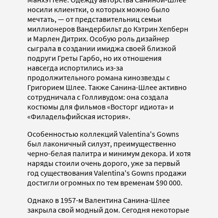
носили клиентки, о которых можно было
мечтать, — от представительниц семьи
миллионеров Вандербильт до Кэтрин Хепберн
и Марлен Дитрих. Особую роль дизайнер
сыграла в создании имиджа своей близкой
подруги Греты Гарбо, но их отношения
навсегда испортились из-за
продолжительного романа кинозвезды с
Григорием Шлее. Также Санина-Шлее активно
сотрудничала с Голливудом: она создала
костюмы для фильмов «Восторг идиота» и
«Филадельфийская история».
Особенностью коллекций Valentina's Gowns
был лаконичный силуэт, преимущественно
черно-белая палитра и минимум декора. И хотя
наряды стоили очень дорого, уже за первый
год существования Valentina's Gowns продажи
достигли огромных по тем временам $90 000.
Однако в 1957-м Валентина Санина-Шлее
закрыла свой модный дом. Сегодня некоторые