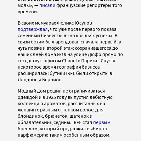
моды», —
писали
французские репортеры того
времени.
В своих мемуарах Феликс Юсупов
подтверждал
, что уже после первого показа
семейный бизнес был «на крыльях успеха». В
связи с этим был арендован сначала первый, а
чуть позже и второй этаж сохранившегося до
наших дней дома №19 на улице Дюфо прямо по
соседству с офисом Chanel в Париже. Спустя
некоторое время география бизнеса
расширилась: бутики IRFE были открыты в
Лондоне и Берлине.
Модный дом решил не ограничиваться
одеждой и в 1925 году выпустил дебютную
коллекцию ароматов, рассчитанных на
женщин с разным оттенком волос: для
блондинок, брюнеток, шатенок и
обладательниц седины. IRFE стал
первым
брендом, который предложил выбирать
парфюмерию таким особенным образом.