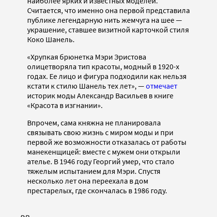
наиболее ярких и известных моделей.
Считается, что именно она первой представила
публике легендарную нить жемчуга на шее —
украшение, ставшее визитной карточкой стиля
Коко Шанель.
«Хрупкая брюнетка Мэри Эристова
олицетворяла тип красоты, модный в 1920-х
годах. Ее лицо и фигура подходили как нельзя
кстати к стилю Шанель тех лет», —
отмечает
историк моды Александр Васильев в книге
«Красота в изгнании».
Впрочем, сама княжна не планировала
связывать свою жизнь с миром моды и при
первой же возможности отказалась от работы
манекенщицей: вместе с мужем они открыли
ателье. В 1946 году Георгий умер, что стало
тяжелым испытанием для Мэри. Спустя
несколько лет она переехала в дом
престарелых, где скончалась в 1986 году.