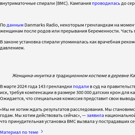
внутриматочные спирали (ВМС). Кампания
проводилась
до сер
По
данным
Danmarks Radio, некоторым гренландкам на момент
женщинам после родов или прерывания беременности. Часть па
В законе установка спирали упоминалась как врачебная реком
давлением.
Женщина-инуитка в традиционном костюме в деревне Кагс
В марте 2024 года 143 гренландки
подали
в суд на правительст
иск, требуя компенсации в размере 300 000 датских крон для 
Ожидается, что специальная комиссия представит свои выводы 
«Мы не хотим ждать результатов расследования. Мы становимся
годам. Мы хотим действовать сейчас», —
заявила
национальной 
что принудительная установка ВМС вызвала у пострадавших с
Материал по теме