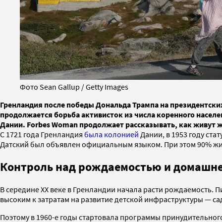
Фото Sean Gallup / Getty Images
Гренландия после победы Дональда Трампа на президентских
продолжается борьба активисток из числа коренного населе
Дании. Forbes Woman продолжает рассказывать, как живут 
С 1721 года Гренландия
была колонией
Дании, в 1953 году ста
Датский был объявлен официальным языком. При этом 90% жит
Контроль над рождаемостью и домашне
В середине XX веке в Гренландии начала расти рождаемость. 
высоким к затратам на развитие детской инфраструктуры — са
Поэтому в 1960-е годы стартовала программы принудительного