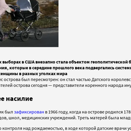
 выборах в США внезапно стала объектом геополитической б
ния, которые в середине прошлого века подвергались систе
женщины в разных уголках мира
тус острова был пересмотрен: он стал частью Датского королевс
елей острова сегодня — представители коренного народа ину
е насилие
Пик был
зафиксирован
в 1966 году, когда на острове родился 17
дов, школ, медицинских учреждений. Треть матерей была младш
 контроля над рождаемостью, в ходе которой датские врачи у