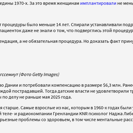
едины 1970-х. За это время женщинам
имплантировали
не мень
 процедуры было меньше 14 лет. Спирали устанавливали подр
циенток даже не знали о том, что подверглись этой процедур
ендация, а не обязательная процедура. Но доказать факт при
семиут (Фото Getty Images)
во Дании и потребовали компенсацию в размере $6,3 млн. Ране
каждой пострадавшей. Тогда датские власти не удовлетворили 
по делу не раньше мая 2025 года.
 старше. Самые взрослые из нас, которым в 1960-х годах были
теле- и радиокомпании Гренландии KNR психолог Наджа Либе
ерьезные проблемы со здоровьем, в том числе ментальные рас