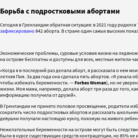
Борьба с подростковыми абортами
Сегодня в Гренландии обратная ситуация: в 2021 году родился
зафиксировано
842 аборта. В стране один самых высоких пока
Экономические проблемы, суровые условия жизни на ледяном 
на острове бесплатны и доступны для всех, местные жители ч
«Когда я в последний раз делала аборт, я рассказала о нем м
летняя Пия. За два года она сделала пять абортов. «Я узнала
чтобы избежать беременности. —
Forbes Woman
), но не увере
жизни. Моя мама, например, делала аборт три раза до того, ка
информацию получила от друзей».
В Гренландии не принято половое просвещение, родители избе
сократить число подростковых абортов и рассказать школьни
девушки получали настоящую куклу, похожую на живого ребенк
Нежелательные беременности на острове могут быть следств
были в курсе существующих средств контрацепции, но 85% не