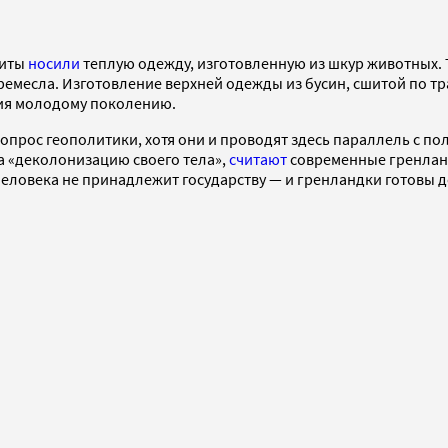
уиты
носили
теплую одежду, изготовленную из шкур животных.
 ремесла. Изготовление верхней одежды из бусин, сшитой по т
ния молодому поколению.
опрос геополитики, хотя они и проводят здесь параллель с п
а «деколонизацию своего тела»,
считают
современные гренланд
еловека не принадлежит государству — и гренландки готовы д