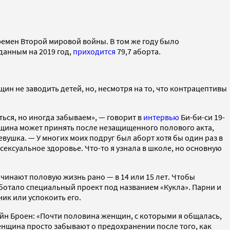
ремен Второй мировой войны. В том же году было
данным на 2019 год,
приходится
79,7 аборта.
н не заводить детей, но, несмотря на то, что контрацептивы
ться, но иногда забываем», — говорит в
интервью
Би-би-си 19-
енщина может принять после незащищенного полового акта,
девушка. — У многих моих подруг был аборт хотя бы один раз в
 сексуальное здоровье. Что-то я узнала в школе, но основную
чинают половую жизнь рано — в 14 или 15 лет. Чтобы
ботало специальный проект под названием «Кукла». Парни и
ник или успокоить его.
йн Броен: «Почти половина женщин, с которыми я общалась,
енщина просто забывают о предохранении после того, как