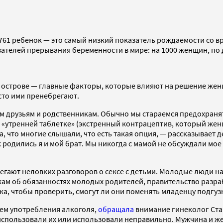
 761 ребенок — это самый низкий показатель рождаемости со в
зателей прерывания беременности в мире: на 1000 женщин, по 
острове — главные факторы, которые влияют на решение женщи
асто ими пренебрегают.
оим друзьям и родственникам. Обычно мы стараемся предохраня
 об «утренней таблетке» (экстренный контрацептив, который ж
на, что многие слышали, что есть такая опция, — рассказывает 
к родились я и мой брат. Мы никогда с мамой не обсуждали мое
гают неловких разговоров о сексе с детьми. Молодые люди на
кам об обязанностях молодых родителей, правительство разра
а, чтобы проверить, смогут ли они поменять младенцу подгуз
ием употребления алкоголя,
обращала
внимание гинеколог Ста
 использовали их или использовали неправильно. Мужчина и ж