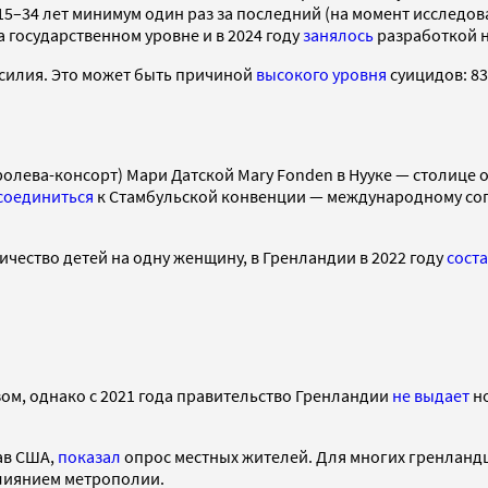
 15–34 лет минимум один раз за последний (на момент исследо
государственном уровне и в 2024 году
занялось
разработкой н
асилия. Это может быть причиной
высокого
уровня
суицидов: 83
олева-консорт) Мари Датской Mary Fonden в Нууке — столице 
соединиться
к Стамбульской конвенции — международному со
чество детей на одну женщину, в Гренландии в 2022 году
сост
зом, однако с 2021 года правительство Гренландии
не выдает
но
ав США,
показал
опрос местных жителей. Для многих гренландц
влиянием метрополии.