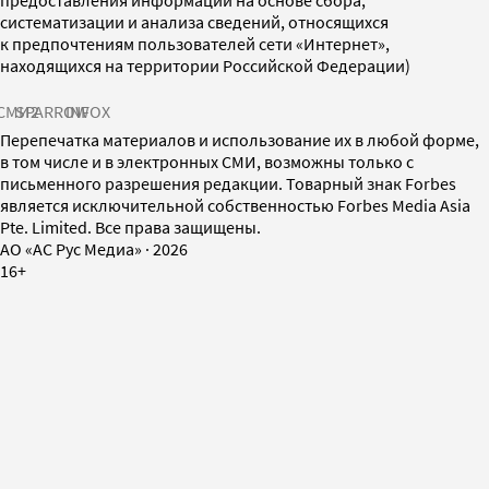
систематизации и анализа сведений, относящихся
к предпочтениям пользователей сети «Интернет»,
находящихся на территории Российской Федерации)
СМИ2
SPARROW
INFOX
Перепечатка материалов и использование их в любой форме,
в том числе и в электронных СМИ, возможны только с
письменного разрешения редакции. Товарный знак Forbes
является исключительной собственностью Forbes Media Asia
Pte. Limited. Все права защищены.
AO «АС Рус Медиа»
·
2026
16+