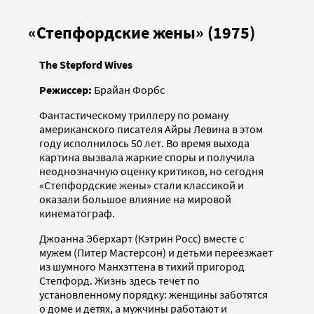
«Степфордские жены» (1975)
The Stepford Wives
Режиссер:
Брайан Форбс
Фантастическому триллеру по роману
американского писателя Айры Левина в этом
году исполнилось 50 лет. Во время выхода
картина вызвала жаркие споры и получила
неоднозначную оценку критиков, но сегодня
«Степфордские жены» стали классикой и
оказали большое влияние на мировой
кинематограф.
Джоанна Эберхарт (Кэтрин Росс) вместе с
мужем (Питер Мастерсон) и детьми переезжает
из шумного Манхэттена в тихий пригород
Степфорд. Жизнь здесь течет по
установленному порядку: женщины заботятся
о доме и детях, а мужчины работают и