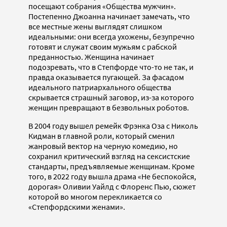
посещают собрания «Общества мужчин».
Постепенно Джоанна начинает замечать, что
все местные жены выглядят слишком
идеальными: они всегда ухожены, безупречно
готовят и служат своим мужьям с рабской
преданностью. Женщина начинает
подозревать, что в Степфорде что-то не так, и
правда оказывается пугающей. За фасадом
идеального патриархального общества
скрывается страшный заговор, из-за которого
женщин превращают в безвольных роботов.
В 2004 году вышел ремейк Фрэнка Оза с Николь
Кидман в главной роли, который сменил
жанровый вектор на черную комедию, но
сохранил критический взгляд на сексистские
стандарты, предъявляемые женщинам. Кроме
того, в 2022 году вышла драма «Не беспокойся,
дорогая» Оливии Уайлд с Флоренс Пью, сюжет
которой во многом перекликается со
«Степфордскими женами».