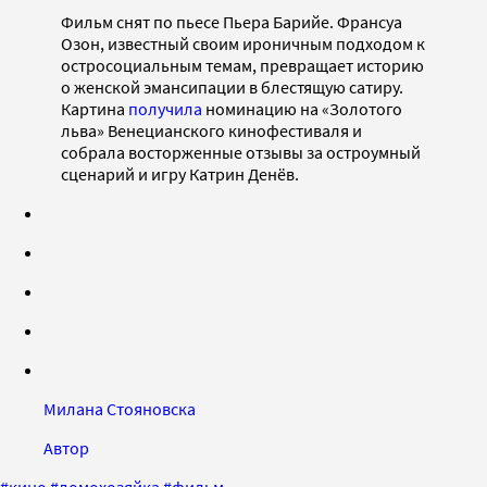
Фильм снят по пьесе Пьера Барийе. Франсуа
Озон, известный своим ироничным подходом к
остросоциальным темам, превращает историю
о женской эмансипации в блестящую сатиру.
Картина
получила
номинацию на «Золотого
льва» Венецианского кинофестиваля и
собрала восторженные отзывы за остроумный
сценарий и игру Катрин Денёв.
Милана Стояновска
Автор
#
кино
#
домохозяйка
#
фильм