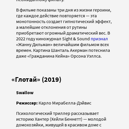
В фильме показаны три дня из жизни героини,
где каждое действие повторяется — эта
монотонность создает гипнотический эффект,
а малейшие отклонения от рутины
приобретают огромный драматический вес. В
2022 году киножурнал Sight & Sound
признал
«Жанну Дильман» величайшим фильмом всех
времен. Картина Шанталь Акерман потеснила
даже «Гражданина Кейна» Орсона Уэллса.
«Глотай» (2019)
Swallow
Режиссер:
Карло Мирабелла-Дэйвис
Психологический триллер рассказывает
историю Хантер (Хейли Беннетт) — молодой
домохозяйки, живущей в красивом доме с