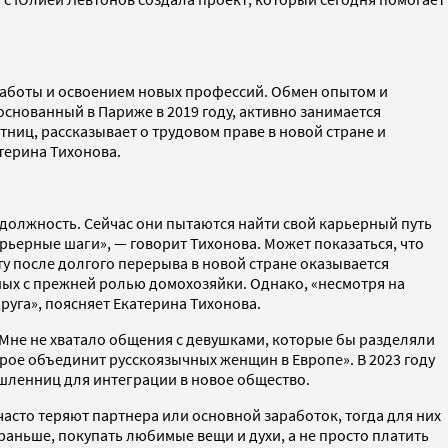
 работы и освоением новых профессий. Обмен опытом и
основанный в Париже в 2019 году, активно занимается
иц, рассказывает о трудовом праве в новой стране и
терина Тихонова.
должность. Сейчас они пытаются найти свой карьерный путь
арьерные шаги», — говорит Тихонова. Может показаться, что
ту после долгого перерыва в новой стране оказывается
ых с прежней ролью домохозяйки. Однако, «несмотря на
руга», поясняет Екатерина Тихонова.
 «Мне не хватало общения с девушками, которые бы разделяли
рое объединит русскоязычных женщин в Европе». В 2023 году
шленниц для интеграции в новое общество.
часто теряют партнера или основной заработок, тогда для них
 раньше, покупать любимые вещи и духи, а не просто платить