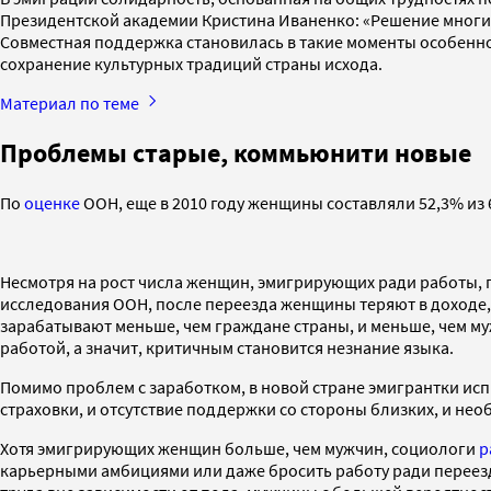
Президентской академии Кристина Иваненко: «Решение многих
Совместная поддержка становилась в такие моменты особенно
сохранение культурных традиций страны исхода.
Материал по теме
Проблемы старые, коммьюнити новые
По
оценке
ООН, еще в 2010 году женщины составляли 52,3% из 6
Несмотря на рост числа женщин, эмигрирующих ради работы, 
исследования ООН, после переезда женщины теряют в доходе,
зарабатывают меньше, чем граждане страны, и меньше, чем м
работой, а значит, критичным становится незнание языка.
Помимо проблем с заработком, в новой стране эмигрантки и
страховки, и отсутствие поддержки со стороны близких, и не
Хотя эмигрирующих женщин больше, чем мужчин, социологи
р
карьерными амбициями или даже бросить работу ради переезда