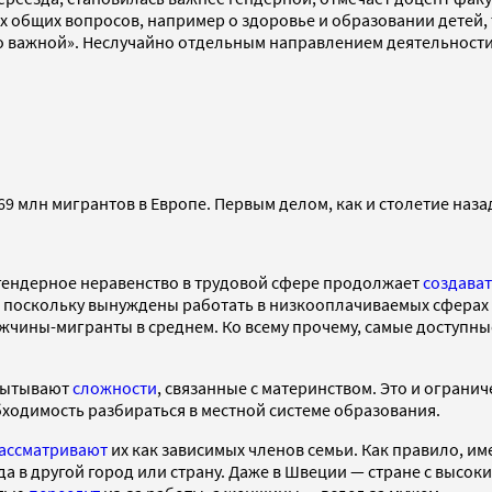
 общих вопросов, например о здоровье и образовании детей, 
 важной». Неслучайно отдельным направлением деятельности э
9 млн мигрантов в Европе. Первым делом, как и столетие назад
гендерное неравенство в трудовой сфере продолжает
создава
 поскольку вынуждены работать в низкооплачиваемых сферах 
ужчины-мигранты в среднем. Ко всему прочему, самые доступ
спытывают
сложности
, связанные с материнством. Это и ограни
обходимость разбираться в местной системе образования.
ассматривают
их как зависимых членов семьи. Как правило, 
 в другой город или страну. Даже в Швеции — стране с высоки