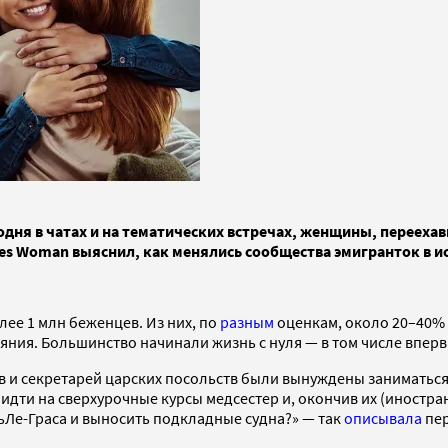
егодня в чатах и на тематических встречах, женщины, переех
s Woman выяснил, как менялись сообщества эмигранток в ис
ее 1 млн беженцев. Из них, по
разным
оценкам, около 20–40% 
яния. Большинство начинали жизнь с нуля — в том числе вперв
 и секретарей царских посольств были вынуждены заниматься
идти на сверхурочные курсы медсестер и, окончив их (иностра
ьЛе-Граса и выносить подкладные судна?» — так
описывала
пер