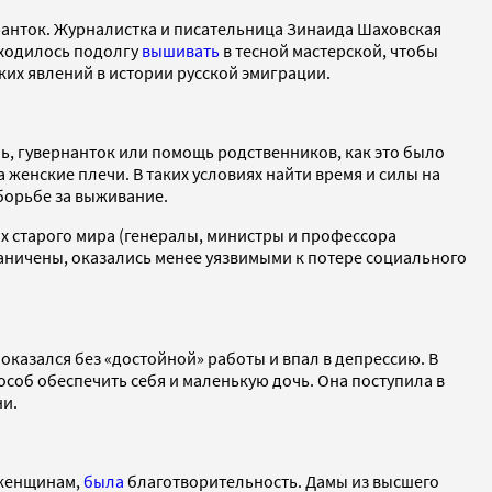
ранток. Журналистка и писательница Зинаида Шаховская
иходилось подолгу
вышивать
в тесной мастерской, чтобы
ких явлений в истории русской эмиграции.
ь, гувернанток или помощь родственников, как это было
 женские плечи. В таких условиях найти время и силы на
борьбе за выживание.
 старого мира (генералы, министры и профессора
ничены, оказались менее уязвимыми к потере социального
оказался без «достойной» работы и впал в депрессию. В
соб обеспечить себя и маленькую дочь. Она поступила в
ни.
 женщинам,
была
благотворительность. Дамы из высшего