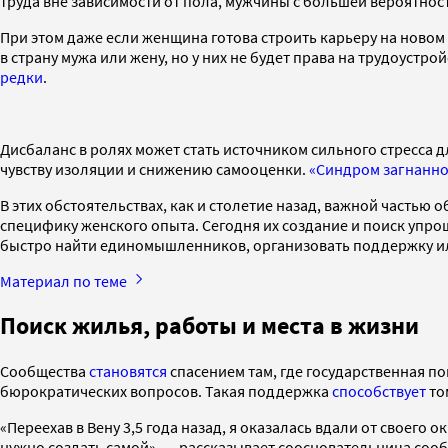
труда вне зависимости от пола, мужчины с большей вероятно
При этом даже если женщина готова строить карьеру на новом 
в страну мужа или жену, но у них не будет права на трудоуст
редки
.
Дисбаланс в ролях может стать источником сильного стресса 
чувству изоляции и снижению самооценки.
«Синдром загнанно
В этих обстоятельствах, как и столетие назад, важной часть
специфику женского опыта. Сегодня их создание и поиск уп
быстро найти единомышленников, организовать поддержку ил
Материал по теме
Поиск жилья, работы и места в жизни
Сообщества
становятся
спасением там, где государственная п
бюрократических вопросов. Такая поддержка
способствует
то
«Переехав в Вену 3,5 года назад, я оказалась вдали от своего о
нужно создать самой», — рассказывает соосновательница сооб