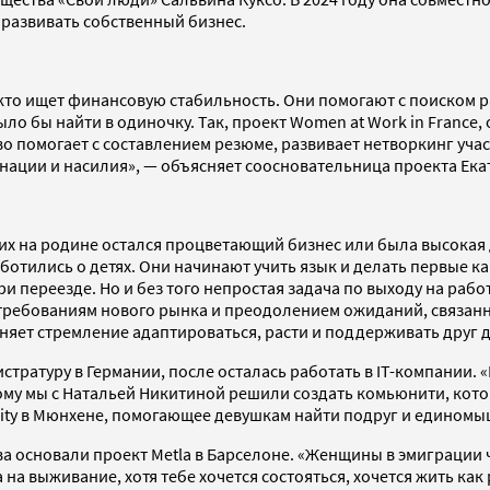
 развивать собственный бизнес.
, кто ищет финансовую стабильность. Они помогают с поиском
 бы найти в одиночку. Так, проект Women at Work in France, 
омогает с составлением резюме, развивает нетворкинг участн
нации и насилия», — объясняет соосновательница проекта Ека
их на родине остался процветающий бизнес или была высокая 
ботились о детях. Они начинают учить язык и делать первые к
 переезде. Но и без того непростая задача по выходу на рабо
требованиям нового рынка и преодолением ожиданий, связанн
яет стремление адаптироваться, расти и поддерживать друг д
стратуру в Германии, после осталась работать в IT-компании.
ому мы с Натальей Никитиной решили создать комьюнити, кото
ity в Мюнхене, помогающее девушкам найти подруг и единомы
ва основали проект Metla в Барселоне. «Женщины в эмиграции 
на выживание, хотя тебе хочется состояться, хочется жить как