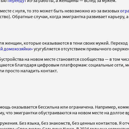
стью
переедут
из-за работы, а женщины — вслед за мужем.
месте с нуля, то это может быть невозможно из-за визовых
огр
ройство). Обратные случаи, когда эмигрантка развивает карьер
для женщин, которые оказываются в тени своих мужей. Переход
й домохозяйки»
усугубляется отсутствием привычного окруже
ю обустройства на новом месте становятся сообщества — в том
рощаются благодаря цифровым платформам: социальные сети,
и просто наладить контакт.
омощь оказывается бессильна или ограничена. Например, ком
му, что эмигрантки обустраиваются на новом месте на долгое в
кружения. Без языка, без знакомств, без ценных контактов. Я от
щества «Свои люди» Сальвина Куксо. В 2024 году она совместн