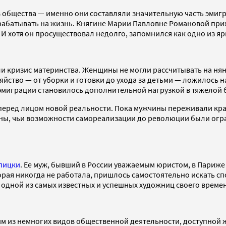
в общества — именно они составляли значительную часть эмиг
зарабатывать на жизнь. Княгине Марии Павловне Романовой пр
И хотя он просуществовал недолго, запомнился как одно из яр
и кризис материнства. Женщины не могли рассчитывать на нян
йство — от уборки и готовки до ухода за детьми — ложилось на
эмиграции становилось дополнительной нагрузкой в тяжелой 
еред лицом новой реальности. Пока мужчины переживали крах
ны, чьи возможности самореализации до революции были огра
пицки
. Ее муж, бывший в России уважаемым юристом, в Париже 
ая никогда не работала, пришлось самостоятельно искать спо
 одной из самых известных и успешных художниц своего време
ним из немногих видов общественной деятельности, доступной