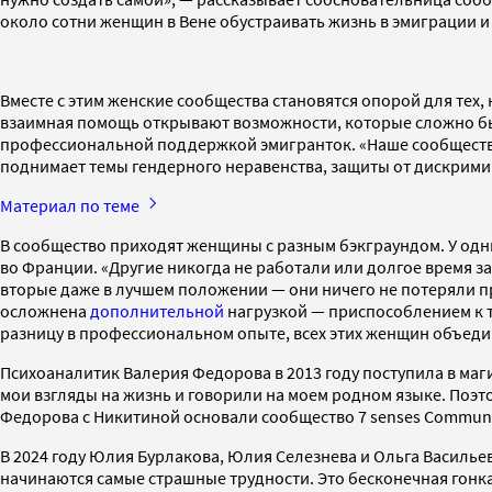
около сотни женщин в Вене обустраивать жизнь в эмиграции и
Вместе с этим женские сообщества становятся опорой для тех
взаимная помощь открывают возможности, которые сложно было
профессиональной поддержкой эмигранток. «Наше сообщество п
поднимает темы гендерного неравенства, защиты от дискрими
Материал по теме
В сообщество приходят женщины с разным бэкграундом. У одн
во Франции. «Другие никогда не работали или долгое время за
вторые даже в лучшем положении — они ничего не потеряли при
осложнена
дополнительной
нагрузкой — приспособлением к 
разницу в профессиональном опыте, всех этих женщин объедин
Психоаналитик Валерия Федорова в 2013 году поступила в маги
мои взгляды на жизнь и говорили на моем родном языке. Поэт
Федорова с Никитиной основали сообщество 7 senses Commun
В 2024 году Юлия Бурлакова, Юлия Селезнева и Ольга Василье
начинаются самые страшные трудности. Это бесконечная гонка 