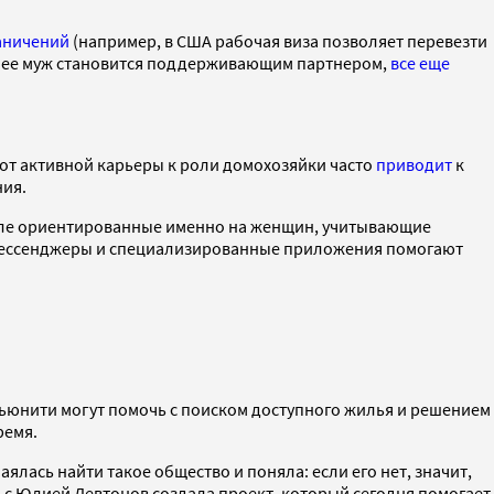
аничений
(например, в США рабочая виза позволяет перевезти
у, а ее муж становится поддерживающим партнером,
все еще
 от активной карьеры к роли домохозяйки часто
приводит
к
ния.
 числе ориентированные именно на женщин, учитывающие
 мессенджеры и специализированные приложения помогают
мьюнити могут помочь с поиском доступного жилья и решением
ремя.
чаялась найти такое общество и поняла: если его нет, значит,
о с Юлией Левтонов создала проект, который сегодня помогает