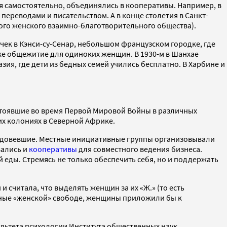
 самостоятельно, объединялись в кооперативы. Например, в
переводами и писательством. А в конце столетия в Санкт-
ого женского взаимно-благотворительного общества).
чек в Кэнси-су-Сенар, небольшом французском городке, где
е общежитие для одиноких женщин. В 1930-м в Шанхае
ия, где дети из бедных семей учились бесплатно. В Харбине и
стоявшие во время Первой Мировой Войны в различных
х колониях в Северной Африке.
вдовевшие. Местные инициативные группы организовывали
вались и
кооперативы
для совместного ведения бизнеса.
 еды. Стремясь не только обеспечить себя, но и поддержать
 считала, что выделять женщин за их «Ж.» (то есть
анные «женской» свободе, женщины приложили бы к
ультета психологии Института общественных наук