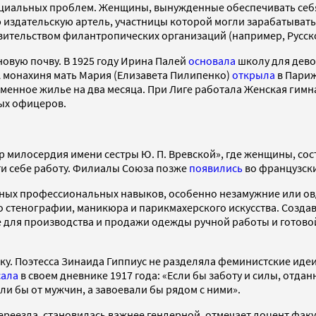
циальных проблем. Женщины, вынужденные обеспечивать себя
издательскую артель, участницы которой могли зарабатывать 
ительством филантропических организаций (например, Русск
овую почву. В 1925 году Ирина Палей
основала
школу для дево
А монахиня мать Мария (Елизавета Пилипенко)
открыла
в Париж
енное жилье на два месяца. При Лиге работала Женская гимназ
ых офицеров.
р милосердия имени сестры Ю. П. Вревской», где женщины, со
йти себе работу. Филиалы Союза позже
появились
во французски
нных профессиональных навыков, особенно незамужние или о
о стенографии, маникюра и парикмахерского искусства. Созда
 для производства и продажи одежды ручной работы и готовой
. Поэтесса Зинаида Гиппиус не разделяла феминистские идеи и
сала
в своем дневнике 1917 года: «Если бы заботу и силы, отд
ли бы от мужчин, а завоевали бы рядом с ними».
ереезда, становилась важнее гендерной, отмечает доцент фак