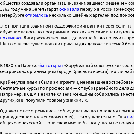
общества создавали организации, занимавшиеся решением со
1863 году Анна Энгельгардт
основала
первую в России женскую 
Петербурге
открылось
несколько швейных артелей под покров
Этот принцип взаимной поддержки эмигрантки перенесли на н
обучение велось по программам русских женских институтов. 
появилась
Лига русских женщин, где можно было получить врем
Шанхае также существовали приюты для девочек из семей бел
В 1930-х в Париже
был открыт
«Зарубежный союз русских сесте
сестринских организациях (вроде Красного креста), могли на
Крайне уязвимыми были эмигрантки, не имевшие востребова
бесплатные курсы по профессиям — от зубоврачебного дела д
Например, в США в начале ХХ века женщины собирались вместе
других, они покупали товары у знакомых.
Однако не все стремились к объединению по половому признаку
принадлежность к женскому полу), — это унизительно. Она
пи
общечеловеческой, — они свою имели бы попутно, и не получи
В эмиграции солидарность, основанная на общих трудностях п