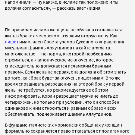
напоминали — ну как же, в исламе так положено и ты
должна согласиться», — рассказывает Лидия.
По правилам ислама женщина не обязана соглашаться
жить в браке с человеком, взявшим вторую жену. Как
пишет
имам, член Совета улемов Духовного управления
мусульман Шамиль Аляутдинов на сайте umma.ru,
многоженство — не норма, к которой необходимо
стремиться, а «каноническое исключение, которое
снисходительно допускается исламским брачным
правом». Если жена не первая, она должна об этом знать
до того, как брак будет заключен, пишет имам. В то же
время спрашивать разрешения на второй брак у первой
жены не требуется, но рекомендуется ее об этом
информировать. Коран разрешает мужчине иметь до
четырех жен, но только при условии, что он способен
одинаково к ним относиться и равным образом всех
обеспечивать, подчеркивает Шамиль Аляутдинов.
В фундаменталистских мормонских общинах у женщин
формально сохраняется право отказаться от полигамного