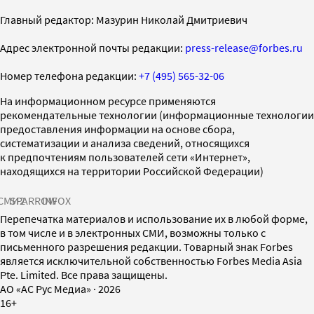
Главный редактор: Мазурин Николай Дмитриевич
Адрес электронной почты редакции:
press-release@forbes.ru
Номер телефона редакции:
+7 (495) 565-32-06
На информационном ресурсе применяются
рекомендательные технологии (информационные технологии
предоставления информации на основе сбора,
систематизации и анализа сведений, относящихся
к предпочтениям пользователей сети «Интернет»,
находящихся на территории Российской Федерации)
СМИ2
SPARROW
INFOX
Перепечатка материалов и использование их в любой форме,
в том числе и в электронных СМИ, возможны только с
письменного разрешения редакции. Товарный знак Forbes
является исключительной собственностью Forbes Media Asia
Pte. Limited. Все права защищены.
AO «АС Рус Медиа»
·
2026
16+