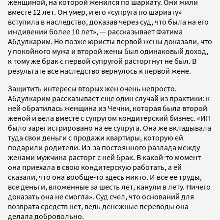
женщиной, на которой женился по шариату. Они жили
вместе 12 лет. Он умер, и его «супруга по шариату»
вступила в наследство, доказав через суд, что была на его
иждивении более 10 лет», — рассказывает Фатима
Абдулкарим. Но позже юристы первой жены доказали, что
у покойного мужа и второй жены был одинаковый доход,
к тому же брак с первой супругой расторгнут не был. В
результате все наследство вернулось к первой жене.
Защитить интересы вторых жен очень непросто.
Абдулкарим рассказывает еще один случай из практики: к
ней обратилась женщина из Чечни, которая была второй
женой и вела вместе с супругом кондитерский бизнес. «ИП
было зарегистрировано на ее супруга. Она же вкладывала
туда свои деньги с продажи квартиры, которую ей
подарили родители. Из-за постоянного разлада между
женами мужчина расторг с ней брак. В какой-то момент
она приехала в свою кондитерскую работать, а ей
сказали, что она вообще-то здесь никто. И все ее труды,
все деньги, вложенные за шесть лет, канули в лету. Ничего
доказать она не смогла». Суд счел, что оснований для
возврата средств нет, ведь денежные переводы она
делала добровольно.