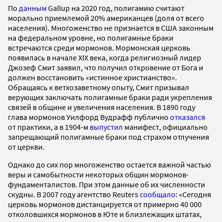
По
данным
Gallup на 2020 год, полигамию считают
морально приемлемой 20% американцев (доля от всего
населения). Многоженство не признается в США законным
на федеральном уровне, но полигамные браки
встречаются среди мормонов. Мормонская церковь
появилась в начале XIX века, когда религиозный лидер
Джозеф Смит заявил, что получил откровение от Бога и
должен восстановить «истинное христианство».
Обращаясь к ветхозаветному опыту, Смит призывал
верующих заключать полигамные браки ради укрепления
связей в общине и увеличения населения. В 1890 году
глава мормонов Уилфорд Вудрафф публично
отказался
от практики, а в 1904-м
выпустил
манифест, официально
запрещающий полигамные браки под страхом отлучения
от церкви.
Однако до сих пор многоженство остается важной частью
веры и самобытности некоторых общин мормонов-
фундаменталистов. При этом данные об их численности
скудны. В 2007 году агентство Reuters
сообщало
: «Сегодня
церковь мормонов дистанцируется от примерно 40 000
отколовшихся мормонов в Юте и близлежащих штатах,