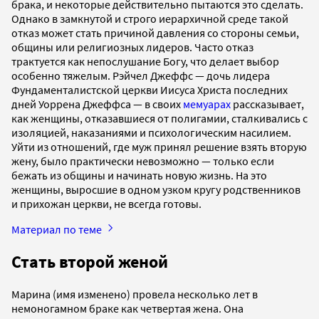
брака, и некоторые действительно пытаются это сделать.
Однако в замкнутой и строго иерархичной среде такой
отказ может стать причиной давления со стороны семьи,
общины или религиозных лидеров. Часто отказ
трактуется как непослушание Богу, что делает выбор
особенно тяжелым. Рэйчел Джеффс — дочь лидера
Фундаменталистской церкви Иисуса Христа последних
дней Уоррена Джеффса — в своих
мемуарах
рассказывает,
как женщины, отказавшиеся от полигамии, сталкивались с
изоляцией, наказаниями и психологическим насилием.
Уйти из отношений, где муж принял решение взять вторую
жену, было практически невозможно — только если
бежать из общины и начинать новую жизнь. На это
женщины, выросшие в одном узком кругу родственников
и прихожан церкви, не всегда готовы.
Материал по теме
Стать второй женой
Марина (имя изменено) провела несколько лет в
немоногамном браке как четвертая жена. Она