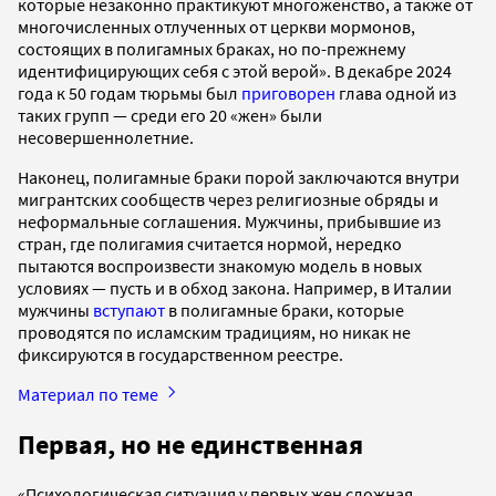
которые незаконно практикуют многоженство, а также от
многочисленных отлученных от церкви мормонов,
состоящих в полигамных браках, но по-прежнему
идентифицирующих себя с этой верой». В декабре 2024
года к 50 годам тюрьмы был
приговорен
глава одной из
таких групп — среди его 20 «жен» были
несовершеннолетние.
Наконец, полигамные браки порой заключаются внутри
мигрантских сообществ через религиозные обряды и
неформальные соглашения. Мужчины, прибывшие из
стран, где полигамия считается нормой, нередко
пытаются воспроизвести знакомую модель в новых
условиях — пусть и в обход закона. Например, в Италии
мужчины
вступают
в полигамные браки, которые
проводятся по исламским традициям, но никак не
фиксируются в государственном реестре.
Материал по теме
Первая, но не единственная
«Психологическая ситуация у первых жен сложная.