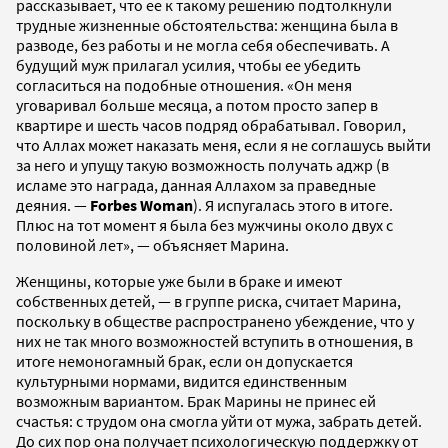
рассказывает, что ее к такому решению подтолкнули
трудные жизненные обстоятельства: женщина была в
разводе, без работы и не могла себя обеспечивать. А
будущий муж прилагал усилия, чтобы ее убедить
согласиться на подобные отношения. «Он меня
уговаривал больше месяца, а потом просто запер в
квартире и шесть часов подряд обрабатывал. Говорил,
что Аллах может наказать меня, если я не соглашусь выйти
за него и упущу такую возможность получать аджр (в
исламе это награда, данная Аллахом за праведные
деяния. —
Forbes Woman
). Я испугалась этого в итоге.
Плюс на тот момент я была без мужчины около двух с
половиной лет», — объясняет Марина.
Женщины, которые уже были в браке и имеют
собственных детей, — в группе риска, считает Марина,
поскольку в обществе распространено убеждение, что у
них не так много возможностей вступить в отношения, в
итоге немоногамный брак, если он допускается
культурными нормами, видится единственным
возможным вариантом. Брак Марины не принес ей
счастья: с трудом она смогла уйти от мужа, забрать детей.
До сих пор она получает психологическую поддержку от