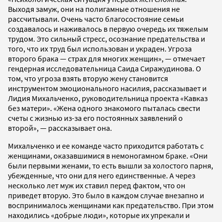
Выходя замуж, они на полигамные отношения не
рассчитывали. Очень часто благосостояние семьи
создавалось и наживалось в первую очередь их тяжелым
трудом. Это сильный стресс, осознание предательства и
того, что их труд был использован и украден. Угроза
второго брака — страх для многих женщин», — отмечает
гендерная исследовательница Саида Сиражудинова. О
том, что угроза взять вторую жену становится
инструментом эмоционального насилия, рассказывает и
Лидия Михальченко, руководительница проекта «Кавказ
без матери». «Жена одного знакомого пыталась свести
счеты с жизнью из-за его постоянных заявлений о
второй», — рассказывает она.
Михальченко и ее команде часто приходится работать с
женщинами, оказавшимися в немоногамном браке. «Они
были первыми женами, то есть вышли за холостого парня,
убежденные, что они для него единственные. А через
несколько лет муж их ставил перед фактом, что он
приведет вторую. Это было в каждом случае внезапно и
воспринималось женщинами как предательство. При этом
находились «добрые люди», которые их упрекали и