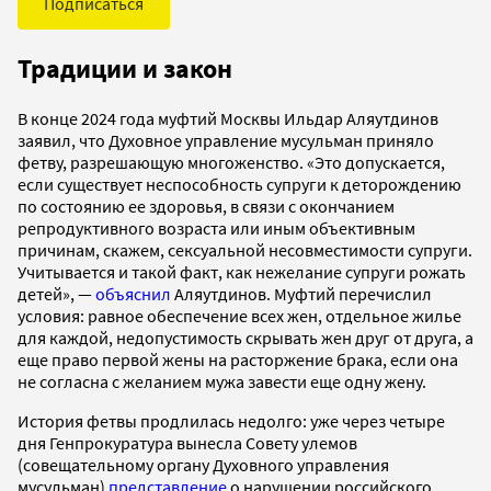
Подписаться
Традиции и закон
В конце 2024 года муфтий Москвы Ильдар Аляутдинов
заявил, что Духовное управление мусульман приняло
фетву, разрешающую многоженство. «Это допускается,
если существует неспособность супруги к деторождению
по состоянию ее здоровья, в связи с окончанием
репродуктивного возраста или иным объективным
причинам, скажем, сексуальной несовместимости супруги.
Учитывается и такой факт, как нежелание супруги рожать
детей», —
объяснил
Аляутдинов. Муфтий перечислил
условия: равное обеспечение всех жен, отдельное жилье
для каждой, недопустимость скрывать жен друг от друга, а
еще право первой жены на расторжение брака, если она
не согласна с желанием мужа завести еще одну жену.
История фетвы продлилась недолго: уже через четыре
дня Генпрокуратура вынесла Совету улемов
(совещательному органу Духовного управления
мусульман)
представление
о нарушении российского