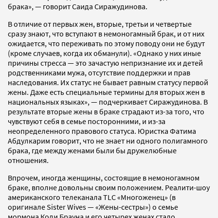
брака», — говорит Саида Сиражудинова.
В отличие от первых жен, вторые, третьи и четвертые
сразу знают, что вступают в немоногамный брак, и от них
ожидается, что переживать по этому поводу они не будут
(кроме случаев, когда их обманули). «Однако у них иные
причины стресса — это зачастую непризнание их и детей
родственниками мужа, отсутствие поддержки и прав
наследования. Их статус не бывает равным статусу первой
жены. Даже есть специальные термины для вторых жен в
национальных языках», — подчеркивает Сиражудинова. В
результате вторые жены в браке страдают из-за того, что
чувствуют себя в семье посторонними, и из-за
неопределенного правового статуса. Юристка Фатима
Абдулкарим говорит, что не знает ни одного полигамного
брака, где между женами были бы дружелюбные
отношения.
Впрочем, иногда женщины, состоящие в немоногамном
браке, вполне довольны своим положением. Реалити-шоу
американского телеканала TLC «Многоженец» (в
оригинале Sister Wives — «Жены-сестры») о семье
мормона Коди Брауна и его четырех женах стало