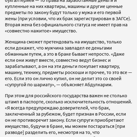
бухгалтерией — то права на заработанные деньги и
купленные на них квартиры, машины и другие ценные
предметы по закону будут только у мужа и его первой
жены (при условии, что их брак зарегистрирован в ЗАГСе).
Вторая жена без официального статуса не имеет прав на
«совместно нажитое» имущество.
Женщина сможет претендовать на имущество, только
если докажет, что мужчина завладел ее деньгами
обманным путем, а это в браке бывает непросто. «Даже
если они живут вместе, совместно ведут бизнес и
зарабатывают, а он на эти деньги покупает квартиру,
машину, технику, предметы роскоши и прочее, то это все —
его. Если это он лично купил, он не делит это со своей
«супругой по шариату», — объясняет Абдулкарим.
При этом для российского государства важен не столько
штамп в паспорте, сколько исключительность отношений.
«Я всегда предупреждаю доверителей, что брак,
заключенный за рубежом, будет признан в России, если
он не противоречит закону. Если супруги приобретают
имущество, будучи в браке, мы можем постараться [при
разводе] разделить его, несмотря на то, что