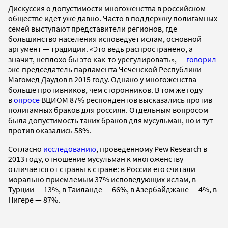
Дискуссия о допустимости многоженства в российском
обществе идет уже давно. Часто в поддержку полигамных
семей выступают представители регионов, где
большинство населения исповедует ислам, основной
аргумент — традиции. «Это ведь распространено, а
значит, неплохо бы это как-то урегулировать», —
говорил
экс-председатель парламента Чеченской Республики
Магомед Даудов в 2015 году. Однако у многоженства
больше противников, чем сторонников. В том же году
в
опросе
ВЦИОМ 87% респондентов высказались против
полигамных браков для россиян. Отдельным вопросом
была допустимость таких браков для мусульман, но и тут
против оказались 58%.
Согласно
исследованию
, проведенному Pew Research в
2013 году, отношение мусульман к многоженству
отличается от страны к стране: в России его считали
морально приемлемым 37% исповедующих ислам, в
Турции — 13%, в Таиланде — 66%, в Азербайджане — 4%, в
Нигере — 87%.