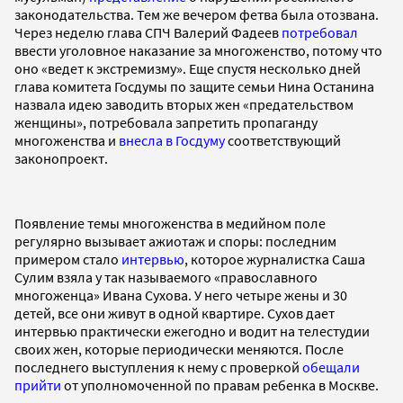
законодательства. Тем же вечером фетва была отозвана.
Через неделю глава СПЧ Валерий Фадеев
потребовал
ввести уголовное наказание за многоженство, потому что
оно «ведет к экстремизму». Еще спустя несколько дней
глава комитета Госдумы по защите семьи Нина Останина
назвала идею заводить вторых жен «предательством
женщины», потребовала запретить пропаганду
многоженства и
внесла в Госдуму
соответствующий
законопроект.
Появление темы многоженства в медийном поле
регулярно вызывает ажиотаж и споры: последним
примером стало
интервью
, которое журналистка Саша
Сулим взяла у так называемого «православного
многоженца» Ивана Сухова. У него четыре жены и 30
детей, все они живут в одной квартире. Сухов дает
интервью практически ежегодно и водит на телестудии
своих жен, которые периодически меняются. После
последнего выступления к нему с проверкой
обещали
прийти
от уполномоченной по правам ребенка в Москве.