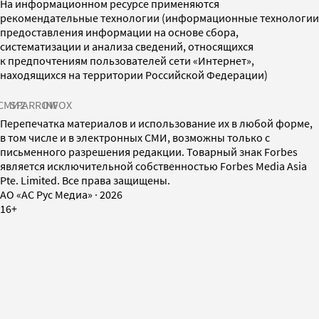
На информационном ресурсе применяются
рекомендательные технологии (информационные технологии
предоставления информации на основе сбора,
систематизации и анализа сведений, относящихся
к предпочтениям пользователей сети «Интернет»,
находящихся на территории Российской Федерации)
СМИ2
SPARROW
INFOX
Перепечатка материалов и использование их в любой форме,
в том числе и в электронных СМИ, возможны только с
письменного разрешения редакции. Товарный знак Forbes
является исключительной собственностью Forbes Media Asia
Pte. Limited. Все права защищены.
AO «АС Рус Медиа»
·
2026
16+