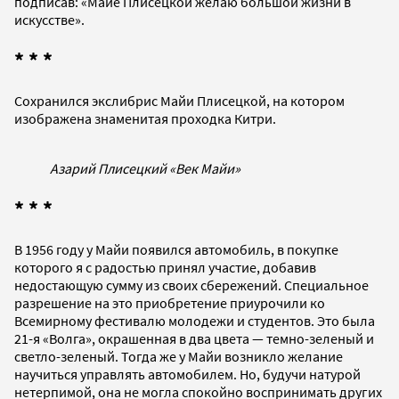
подписав: «Майе Плисецкой желаю большой жизни в
искусстве».
* * *
Сохранился экслибрис Майи Плисецкой, на котором
изображена знаменитая проходка Китри.
Азарий Плисецкий «Век Майи»
* * *
В 1956 году у Майи появился автомобиль, в покупке
которого я с радостью принял участие, добавив
недостающую сумму из своих сбережений. Специальное
разрешение на это приобретение приурочили ко
Всемирному фестивалю молодежи и студентов. Это была
21-я «Волга», окрашенная в два цвета — темно-зеленый и
светло-зеленый. Тогда же у Майи возникло желание
научиться управлять автомобилем. Но, будучи натурой
нетерпимой, она не могла спокойно воспринимать других