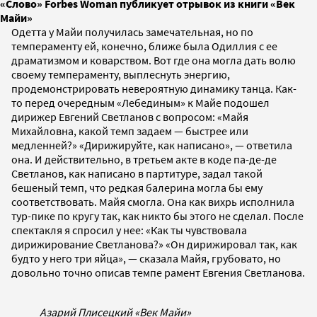
«Слово» Forbes Woman публикует отрывок из книги «Век
Майи»
Одетта у Майи получилась замечательная, но по
темпераменту ей, конечно, ближе была Одиллия с ее
драматизмом и коварством. Вот где она могла дать волю
своему темпераменту, выплеснуть энергию,
продемонстрировать невероятную динамику танца. Как-
то перед очередным «Лебединым» к Майе подошел
дирижер Евгений Светланов с вопросом: «Майя
Михайловна, какой темп задаем — быстрее или
медленней?» «Дирижируйте, как написано», — ответила
она. И действительно, в третьем акте в коде па-де-де
Светланов, как написано в партитуре, задал такой
бешеный темп, что редкая балерина могла бы ему
соответствовать. Майя смогла. Она как вихрь исполнила
тур-пике по кругу так, как никто бы этого не сделал. После
спектакля я спросил у нее: «Как ты чувствовала
дирижирование Светланова?» «Он дирижировал так, как
будто у него три яйца», — сказала Майя, грубовато, но
довольно точно описав темпе рамент Евгения Светланова.
Азарий Плисецкий «Век Майи»