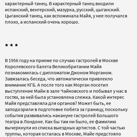
характерный танец. В характерный танец входили
испанский, венгерский, мазурка, русский, цыганский.
Цыганский танец, как вспоминала Майя, у нее получался
плохо, а испанский очень хорошо.
* * *
В 1956 году на приеме по случаю гастролей в Москве
Королевского балета Великобритании Майя
познакомилась с дипломатом Джоном Морганом.
Завязалась беседа, что автоматически привлекло
внимание КГБ. А после того как Морган посетил
выступление Майи в зале Чайковского и побывал у нас в
гостях, за ней была установлена слежка. Какой интерес
Майя представляла для органов? Может быть, ее
заподозрили в подготовке побега за границу, поскольку
события развивались накануне гастролей Большого
театра в Лондоне. Как бы там ни было, ее фамилию
вычеркнули из списка выездных артистов. С той частью
труппы, которая осталась в Москве, Майе предстояло