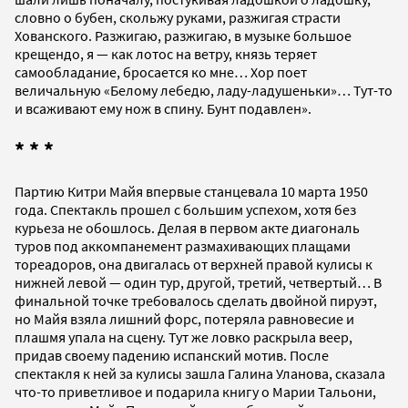
словно о бубен, скольжу руками, разжигая страсти
Хованского. Разжигаю, разжигаю, в музыке большое
крещендо, я — как лотос на ветру, князь теряет
самообладание, бросается ко мне… Хор поет
величальную «Белому лебедю, ладу-ладушеньки»… Тут-то
и всаживают ему нож в спину. Бунт подавлен».
* * *
Партию Китри Майя впервые станцевала 10 марта 1950
года. Спектакль прошел с большим успехом, хотя без
курьеза не обошлось. Делая в первом акте диагональ
туров под аккомпанемент размахивающих плащами
тореадоров, она двигалась от верхней правой кулисы к
нижней левой — один тур, другой, третий, четвертый… В
финальной точке требовалось сделать двойной пируэт,
но Майя взяла лишний форс, потеряла равновесие и
плашмя упала на сцену. Тут же ловко раскрыла веер,
придав своему падению испанский мотив. После
спектакля к ней за кулисы зашла Галина Уланова, сказала
что-то приветливое и подарила книгу о Марии Тальони,