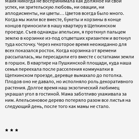
Майя никогда не воспринимала как должное ни свой
успех, ни зрительскую любовь, ни овации, ни
аплодисменты, ни цветы… Цветов всегда было много.
Когда мы жили все вместе, букеты и корзины в конце
концов приносили в нашу квартиру в Щепкинском
проезде. Съев однажды апельсин, я проткнул пальцем
землю в корзинке из-под отцветших хризантем и воткнул
туда косточку. Через некоторое время неожиданно для
всех показался росток. Когда корзинка от времени
рассыпалась, мы пересадили его вместе с остатками земли
в горшок. В квартире на Пушкинской площади, куда наша
семья переехала после расселения коммуналки в
Щепкинском проезде, деревце вымахало до потолка.
Плодов оно не давало, но исполняло роль декоративного
растения. Долгое время наш экзотический любимец
украшал угол в гостиной. Мама заботливо ухаживала за
ним. Апельсиновое дерево потеряло разом все листья на
следующий день, после того как мамы не стало.
* * *