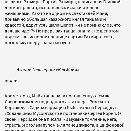
пылкого Ратмира. Партия Ратмира, написанная Глинкой
для контральто, исполнялась исключительно
женщинами. Как-то на одном из спектаклей Майя,
привычно обольщая хазарского князя танцами и
красотой, вдруг услышала шепот: «Я не помню слов, что
дальше идет?» Не прерывая танца, она так же шепотом
подсказала исполнительнице партии Ратмира текст,
поскольку оперу знала наизусть.
Азарий Плисецкий «Век Майи»
* * *
Кроме этого, Майя танцевала поставленную тем же
Лавровским для подводного акта оперы Римского-
Корсакова «Садко» вариацию Рыбы-иглы и Персидку в
«Хованщине» Мусоргского в постановке Сергея Корня. О
своей Персидке она писала: «В музыке томление, нега,
страсть. Я с голым пупом а-ля танец живота, в шифоновой
шали лишь поначалу, постукивая ладошкой о ладошку,