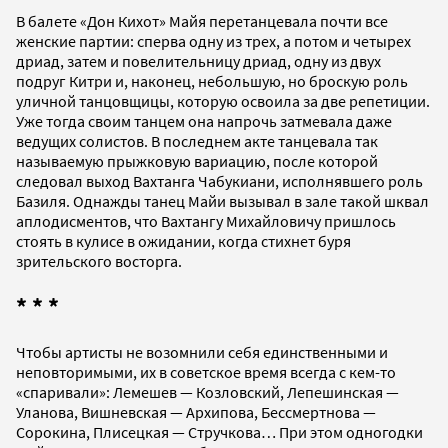
В балете «Дон Кихот» Майя перетанцевала почти все
женские партии: сперва одну из трех, а потом и четырех
дриад, затем и повелительницу дриад, одну из двух
подруг Китри и, наконец, небольшую, но броскую роль
уличной танцовщицы, которую освоила за две репетиции.
Уже тогда своим танцем она напрочь затмевала даже
ведущих солистов. В последнем акте танцевала так
называемую прыжковую вариацию, после которой
следовал выход Вахтанга Чабукиани, исполнявшего роль
Базиля. Однажды танец Майи вызывал в зале такой шквал
аплодисментов, что Вахтангу Михайловичу пришлось
стоять в кулисе в ожидании, когда стихнет буря
зрительского восторга.
* * *
Чтобы артисты не возомнили себя единственными и
неповторимыми, их в советское время всегда с кем-то
«спаривали»: Лемешев — Козловский, Лепешинская —
Уланова, Вишневская — Архипова, Бессмертнова —
Сорокина, Плисецкая — Стручкова… При этом одногодки