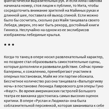
фантастически выразительных рук. И если Анна Павлова
начинала номер, стоя лицом к публике, то Мита, чтобы
сосредоточить внимание зрителей на Майиных руках и
длинной шее, поставила ей выход спиной. Если можно
было бы сосчитать, сколько раз Майя танцевала своего
Лебедя, уверен, это мог быть рекорд, достойный книги
Гиннеса. Неслучайно на одном из ее экслибрисов
изображены лебединые крылья.
* * *
Когда-то танец в опере носил развлекательный характер,
но позднее стал образовывать самостоятельные сцены,
которые дополняли и развивали действие. Сейчас прима-
балерины, к сожалению, пренебрегают участием в
оперных постановках, Майя же эти партии обожала.
Бессчетное количество раз она танцевала «Вальпургиеву
ночь» в постановке Леонида Лавровского для оперы Гуно
«Фауст». Во время американских гастролей Большого
театра ее вакханка удостоилась самых высоких оценок
критики. В опере «Руслан и Людмила» она была
соблазнительной персиянкой, которая заманивала к себе