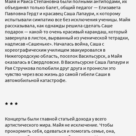
Майя и Раиса Степановна были полными антиподами, их
объединял только балет, общий педагог — Елизавета
Павловна Гердт и красавец Саша Лапаури, к которому
испытывали симпатию все без исключения ученицы. Майя
рассказывала, как однажды решила сделать Саше
подарок — какой-то очень красивый карандаш, который
завернула в листок, вырванный из ученической тетрадки,
надписав «Сашеньке». Началась война, Саша с
хореографическим училищем эвакуировался в
Нижегородскую область, поселок Васильсурск, а Майя
оказалась в Свердловске. В Васильсурске Саша Лапаури и
Рая Стручкова полюбили друг друга и пронесли это
чувство через всю жизнь до самой гибели Саши в
автомобильной катастрофе.
* * *
Концерты были главной статьей дохода у всего
артистического мира. Майя не исключение. Чтобы
прокормить себя, одеваться и помогать семье, она,