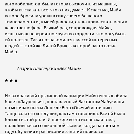
автомобилистов, была готова выскочить из машины,
чтобы высказать все, что о них думает. К счастью, Майя
вскоре бросила уроки в силу своего бешеного
темперамента и, к моей радости, стала привлекать меня в
качестве шофера. Всякий раз, сопровождая Майю,
испытывал невероятное чувство гордости, что могу быть
ей полезен. Так я познакомился с массой интересных
людей — с той же Лилей Брик, к которой часто возил
Майю.
Азарий Плисецкий «Век Майи»
* * *
Из-за красивой прыжковой вариации Майя очень любила
балет «Лауренсия», поставленный Вахтангом Чабукиани
по мотивам пьесы Лопе де Вега «Овечий источник».
Танцевала его «от души», как сама говорила. Все ей было
близко в этой роли. И прежде всего испанская тема,
полюбившаяся со школьной скамьи, когда на третьем
году обучения в расписании занятий появился