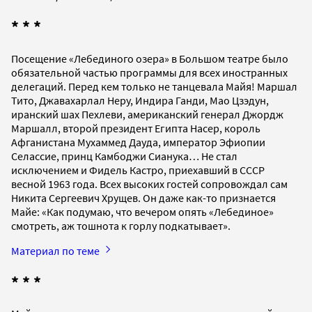
* * *
Посещение «Лебединого озера» в Большом театре было
обязательной частью программы для всех иностранных
делегаций. Перед кем только не танцевала Майя! Маршал
Тито, Джавахарлал Неру, Индира Ганди, Мао Цзэдун,
иранский шах Пехлеви, американский генерал Джордж
Маршалл, второй президент Египта Насер, король
Афганистана Мухаммед Дауда, император Эфиопии
Селассие, принц Камбоджи Сианука… Не стал
исключением и Фидель Кастро, приехавший в СССР
весной 1963 года. Всех высоких гостей сопровождал сам
Никита Сергеевич Хрущев. Он даже как-то признается
Майе: «Как подумаю, что вечером опять «Лебединое»
смотреть, аж тошнота к горлу подкатывает».
Материал по теме
* * *