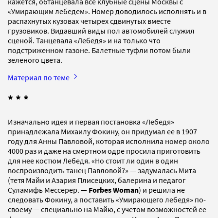
кажется, обтанцевала все клубные сцены Москвы с
«Умирающим лебедем». Номер доводилось исполнять и в
распахнутых кузовах четырех сдвинутых вместе
грузовиков. Видавший виды пол автомобилей служил
сценой. Танцевала «Лебедя» и на только что
подстриженном газоне. Балетные туфли потом были
зеленого цвета.
Материал по теме
* * *
Изначально идея и первая постановка «Лебедя»
принадлежала Михаилу Фокину, он придумал ее в 1907
году для Анны Павловой, которая исполнила номер около
4000 раз и даже на смертном одре просила приготовить
для нее костюм Лебедя. «Но стоит ли один в один
воспроизводить танец Павловой?» — задумалась Мита
(тетя Майи и Азария Плисецких, балерина и педагог
Суламифь Мессерер. —
Forbes Woman
) и решила не
следовать Фокину, а поставить «Умирающего лебедя» по-
своему — специально на Майю, с учетом возможностей ее