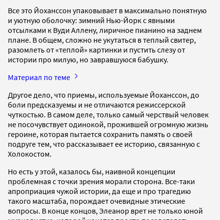
Все это Йоханссон упаковывает в максимально понятную
и уютную оболочку: зимний Нью-Йорк с явными
отсылками к Вуди Аллену, лиричное пианино на заднем
плане. В общем, сложно не укутаться в теплый свитер,
разомлеть от «теплой» картинки и пустить слезу от
истории про милую, но завравшуюся бабушку.
Материал по теме
Другое дело, что приемы, используемые Йоханссон, до
боли предсказуемы и не отличаются режиссерской
чуткостью. В самом деле, только самый черствый человек
не посочувствует одинокой, прожившей огромную жизнь
героине, которая пытается сохранить память о своей
подруге тем, что рассказывает ее историю, связанную с
Холокостом.
Но есть у этой, казалось бы, наивной концепции
проблемная с точки зрения морали сторона. Все-таки
апроприация чужой истории, да еще и про трагедию
такого масштаба, порождает очевидные этические
вопросы. В конце концов, Элеанор врет не только юной