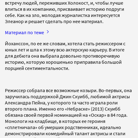
встречу людей, переживших Холокост, и, чтобы лучше
влиться в их компанию, присваивает историю подруги
себе. Как на зло, молодая журналистка интересуется
Элеанор и решает сделать про нее материал.
Материал по теме
Йоханссон, по ее же словам, хотела стать режиссером с
юных лет и шла к этому всю актерскую карьеру. В итоге
для дебюта она выбрала довольно противоречивую
историю, которую хорошенько приправила большой
порцией сентиментальности.
Режиссер собрала все возможные козыри. Во-первых, она
заручилась поддержкой Джин Скуибб, любимой актрисы
Александра Пейна, у которого та часто играла роли
второго плана. Именно его «Небраске» (2013) Скуибб
обязана своей первой номинацией на «Оскар» в 84 года.
Монологи на кладбище, в которых ее героиня
«сплетничала» об умерших родственниках, идеально
демонстрировали комедийный талант актрисы и стали