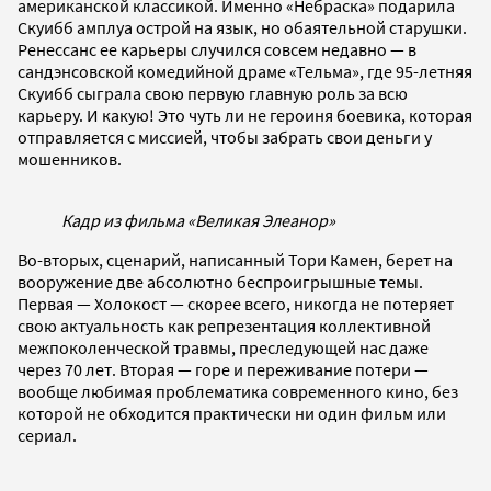
американской классикой. Именно «Небраска» подарила
Скуибб амплуа острой на язык, но обаятельной старушки.
Ренессанс ее карьеры случился совсем недавно — в
сандэнсовской комедийной драме «Тельма», где 95-летняя
Скуибб сыграла свою первую главную роль за всю
карьеру. И какую! Это чуть ли не героиня боевика, которая
отправляется с миссией, чтобы забрать свои деньги у
мошенников.
Кадр из фильма «Великая Элеанор»
Во-вторых, сценарий, написанный Тори Камен, берет на
вооружение две абсолютно беспроигрышные темы.
Первая — Холокост — скорее всего, никогда не потеряет
свою актуальность как репрезентация коллективной
межпоколенческой травмы, преследующей нас даже
через 70 лет. Вторая — горе и переживание потери —
вообще любимая проблематика современного кино, без
которой не обходится практически ни один фильм или
сериал.