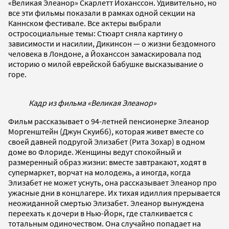
«Великая Элеанор» Скарлетт Йоханссон. Удивительно, но
все эти фильмы показали в рамках одной секции на
Каннском фестивале. Все актеры выбрали
остросоциальные темы: Стюарт сняла картину о
зависимости и насилии, Дикинсон — о жизни бездомного
человека в Лондоне, а Йоханссон замаскировала под
историю о милой еврейской бабушке высказывание о
горе.
Кадр из фильма «Великая Элеанор»
Фильм рассказывает о 94-летней пенсионерке Элеанор
Моргенштейн (Джун Скуибб), которая живет вместе со
своей давней подругой Элизабет (Рита Зохар) в одном
доме во Флориде. Женщины ведут спокойный и
размеренный образ жизни: вместе завтракают, ходят в
супермаркет, ворчат на молодежь, а иногда, когда
Элизабет не может уснуть, она рассказывает Элеанор про
ужасные дни в концлагере. Их тихая идиллия прерывается
неожиданной смертью Элизабет. Элеанор вынуждена
переехать к дочери в Нью-Йорк, где сталкивается с
тотальным одиночеством. Она случайно попадает на