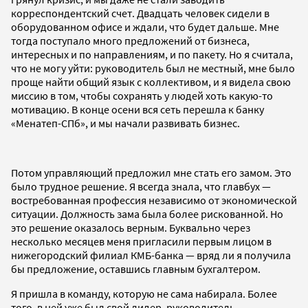
корреспондентский счет. Двадцать человек сидели в
оборудованном офисе и ждали, что будет дальше. Мне
тогда поступало много предложений от бизнеса,
интересных и по направлениям, и по пакету. Но я считала,
что не могу уйти: руководитель был не местный, мне было
проще найти общий язык с коллективом, и я видела свою
миссию в том, чтобы сохранять у людей хоть какую-то
мотивацию. В конце осени вся сеть перешла к банку
«Менатеп-СПб», и мы начали развивать бизнес.
Потом управляющий предложил мне стать его замом. Это
было трудное решение. Я всегда знала, что главбух —
востребованная профессия независимо от экономической
ситуации. Должность зама была более рискованной. Но
это решение оказалось верным. Буквально через
несколько месяцев меня пригласили первым лицом в
нижегородский филиал КМБ-банка — вряд ли я получила
бы предложение, оставшись главным бухгалтером.
Я пришла в команду, которую не сама набирала. Более
того, в ней уже был свой лидер, руководитель