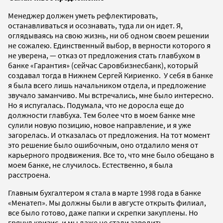
Менеджер должен уметь рефлектировать,
останавливаться и осознавать, туда ли он идет. Я,
оглядываясь на свою жизнь, ни об одном своем решении
не сожалею. Единственный выбор, в верности которого я
не уверена, — отказ от предложения стать главбухом в
банке «Гарантия» (сейчас Саровбизнесбанк), который
создавал тогда в Нижнем Сергей Кириенко. У себя в банке
я была всего лишь начальником отдела, и предложение
звучало заманчиво. Мы встречались, мне было интересно.
Но я испугалась. Подумала, что не доросла еще до
должности главбуха. Тем более что в моем банке мне
сулили новую позицию, новое направление, и я уже
загорелась. И отказалась от предложения. На тот момент
это решение было ошибочным, оно отдалило меня от
карьерного продвижения. Все то, что мне было обещано в
моем банке, не случилось. Естественно, я была
расстроена.
Главным бухгалтером я стала в марте 1998 года в банке
«Менатеп». Мы должны были в августе открыть филиал,
все было готово, даже папки и скрепки закуплены. Но
грянул кризис, и мы даже не стали заводить