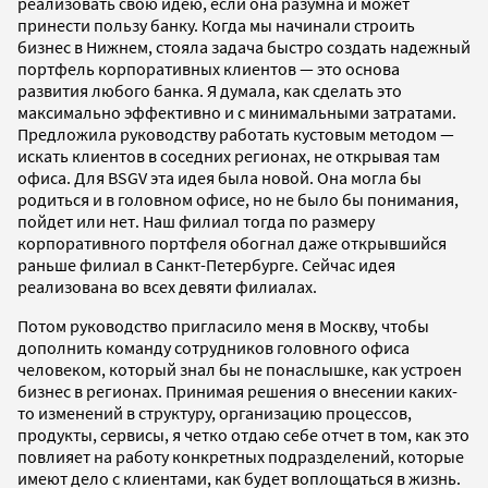
реализовать свою идею, если она разумна и может
принести пользу банку. Когда мы начинали строить
бизнес в Нижнем, стояла задача быстро создать надежный
портфель корпоративных клиентов — это основа
развития любого банка. Я думала, как сделать это
максимально эффективно и с минимальными затратами.
Предложила руководству работать кустовым методом —
искать клиентов в соседних регионах, не открывая там
офиса. Для BSGV эта идея была новой. Она могла бы
родиться и в головном офисе, но не было бы понимания,
пойдет или нет. Наш филиал тогда по размеру
корпоративного портфеля обогнал даже открывшийся
раньше филиал в Санкт-Петербурге. Сейчас идея
реализована во всех девяти филиалах.
Потом руководство пригласило меня в Москву, чтобы
дополнить команду сотрудников головного офиса
человеком, который знал бы не понаслышке, как устроен
бизнес в регионах. Принимая решения о внесении каких-
то изменений в структуру, организацию процессов,
продукты, сервисы, я четко отдаю себе отчет в том, как это
повлияет на работу конкретных подразделений, которые
имеют дело с клиентами, как будет воплощаться в жизнь.