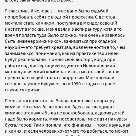
Я счастливый человек — мне дано было судьбой
попробовать себя не в одной профессии. С детства
мечтала стать химиком, поступила в Менделеевский
институт в Москве. Меня взяли в аспирантуру, хотя в то
время попасть туда было сложно. Мне очень нравилось
быть инженером-химиком, заниматься прикладной
наукой — это требует креатива, вовлеченности в то, чем
занимаешься, понимания, как на практике твои идеи
будут реализованы. Помню свой восторг, когда при
работе над диссертацией ездила на Новолипецкий
металлургический комбинат испытывать свой состав,
предохраняющий сталь от коррозии. Мне прочили
светлое научное будущее, но в 1990-е годы в стране
случился кризис.
Я могла тогда уехать на Запад продолжать карьеру
химика. Но семья была против. Здесь как кандидат
химических наук я была не востребована, а двоих детей
надо было кормить. Муж посоветовал мне идти на курсы
бухгалтеров. Там я поняла, что финансы — тоже наука, как
и химия. И если человек хочет чего-то добиться, то может