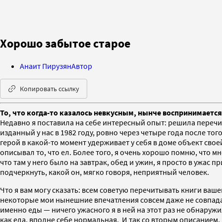
Хорошо забытое старое
Анаит Пирузян
Автор
Копировать ссылку
То, что когда-то казалось невкусным, нынче воспринимается
Недавно я поставила на себе интересный опыт: решила перечи
изданный у нас в 1982 году, ровно через четыре года после то
герой в какой-то момент удерживает у себя в доме объект свое
описывал то, что ел. Более того, я очень хорошо помню, что мн
что там у него было на завтрак, обед и ужин, я просто в ужас 
подчеркнуть, какой он, мягко говоря, неприятный человек.
Что я вам могу сказать: всем советую перечитывать книги ваш
некоторые мои нынешние впечатления совсем даже не совпадаю
именно еды — ничего ужасного я в ней на этот раз не обнаружил
как еда, вполне себе нормальная. И так со вторым описанием, и