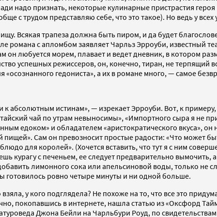
ради надо признать, некоторые кулинарные пристрастия героя 
 с трудом представляю себе, что это такое). Но ведь у всех у
ищу. Всякая трапеза должна быть пиром, и да будет благосло
але романа с апломбом заявляет Чарльз Эрроуби, известный те
м он любуется морем, плавает и ведет дневник, в котором ра
тво успешных режиссеров, он, конечно, тиран, не терпящий во
я «осознанного гедониста», а их в романе много, — самое без
к абсолютным истинам», — изрекает Эрроуби. Вот, к примеру, 
тайский чай по утрам невыносимы», «Импортного сыра я не при
нным едоком» и обладателем «аристократического вкуса», он н
ой пищей». Сам он превозносит простые радости: «Что может б
блюдо для королей». (Хочется вставить, что тут я с ним совер
ь курагу с печеньем, ее следует предварительно вымочить, а с
 добавить лимонного сока или апельсиновой воды, только не с
бы готовилось ровно четыре минуты и ни одной больше.
то взяла, у кого подглядела? Не похоже на то, что все это при
 точно, покопавшись в интернете, нашла статью из «Оксфорд Тай
уроведа Джона Бейли на Чарльбури Роуд, по свидетельствам те