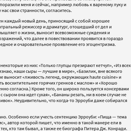
поразили меня и сейчас, например любовь к вареному луку и
 нас свои странности, согласитесь.
вен каждый новый день, приносящий с собой хорошее
атральный режиссер и драматург, отошедший от дел и
змышляет о жизни, выносит всевозможные суждения и
зражений, что далее в повествовании проявится в гораздо
вредное и очаровательное проявление его эгоцентризма.
некоторые из них: «Только глупцы презирают кетчуп», «Из всех
знаю, наши сыры — лучшие в мире», «Базилик, вне всякого
е выносит «лживость легенд, окружающих haute cuisine» и
ыть восхитительнее горячих гренков с маслом» и «Хорошо
шенно согласна.) Кроме того, он широко пользуется консервами
 сыром она идет сухая», «Бананы резать, ни в коем случае не
ливок». Неудивительно, что когда-то Эрроуби даже собирался
думано. Особенно если учесть сентенцию Эрроуби: «Пища — тема
мс», автор которой пишет, что именно в такой манере ели в
х, кто там бывал, а также ее биографа Питера Дж. Конради.