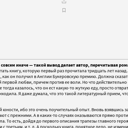
 совсем иначе — такой вывод делает автор, перечитывая ром
тать книгу, которую первый раз прочитала тридцать лет назад
го, как он получил в Англии Букеровскую премию. Должна сказат
й первой любви, причем против ее воли. Но что действительно о
е тогда казалось, что он ест какую-то жуткую еду, просто отвр
приходила. Я даже думала, что это такой литературный прием, чт
ей юности, ибо это очень поучительный опыт. Вновь взявшись з
т с прежними. А в каких-то случаях оказываются прямо проти
а. То есть, дойдя до первого описания трапезы главного героя,
 с третьим, и т. д. А поскольку книга, понятное дело, не изме