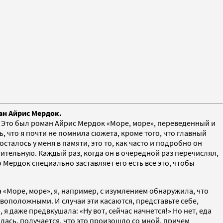
ан Айрис Мердок.
. Это был роман Айрис Мердок «Море, море», переведенный и
ь, что я почти не помнила сюжета, кроме того, что главный
сталось у меня в памяти, это то, как часто и подробно он
атительную. Каждый раз, когда он в очередной раз перечислял,
о Мердок специально заставляет его есть все это, чтобы
а «Море, море», я, например, с изумлением обнаружила, что
воположными. И случаи эти касаются, представьте себе,
 я даже предвкушала: «Ну вот, сейчас начнется!» Но нет, еда
нилась, получается, что это произошло со мной, причем