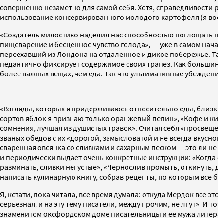
совершенно незаметно для самой себя. Хотя, справедливости 
использование консервированного молодого картофеля (я вообще
«Создатель милостиво наделил нас способностью поглощать п
пищеварение и бесценное чувство голода», — уже в самом нач
переехавший из Лондона на отдаленное и дикое побережье. Та
педантично фиксирует содержимое своих трапез. Как большинс
более важных вещах, чем еда. Так что ультимативные убеждени
«Взгляды, которых я придерживаюсь относительно еды, близки 
сортов яблок я признаю только оранжевый пепин», «Кофе и ки
сомнения, лучшая из душистых травок». Считая себя «просвеще
званых обедов с их «дорогой, замысловатой и не всегда вкусн
сваренная овсянка со сливками и сахарным песком — это ли не 
и периодически выдает очень конкретные инструкции: «Когда еш
разминать, сливки негустые», «Чернослив промыть, откинуть,
написать кулинарную книгу, собрав рецепты, по которым все 
Я, кстати, пока читала, все время думала: откуда Мердок все э
серьезная, и на эту тему писатели, между прочим, не лгут». И
знаменитом оксфордском доме писательницы и ее мужа литерат