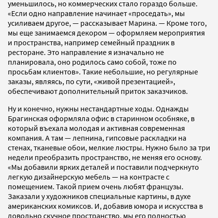
уменьшилось, но коммерческих стало гораздо больше.
«Если одно направление начинает «проседать», мы
усиливаем другое, — рассказывает Марина. — Кроме того,
мы еще занимаемся декором — оформляем мероприятия
и пространства, например семейный праздник в
ресторане. Это направление я изначально не
планировала, оно родилось само собой, тоже по
просьбам клиентов». Такие небольшие, но регулярные
заказы, являясь, по сути, «живой презентацией»,
обеспечивают дополнительный приток заказчиков.
Ну и конечно, нужны нестандартные ходы. Однажды
Брагинская оформляла офис в старинном особняке, в
который въехала молодая и активная современная
компания. А там — лепнина, гипсовые раскладки на
стенах, тканевые обои, мелкие люстры. Нужно было за три
недели преобразить пространство, не меняя его основу.
«Мы добавили ярких деталей и поставили подчеркнуто
легкую дизайнерскую мебель — на контрасте с
помещением. Такой прием очень любят французы.
Заказали у художников специальные картины, в духе
американских комиксов. И, добавив юмора и искусства в
довольно скучное пространство, мы его полностью