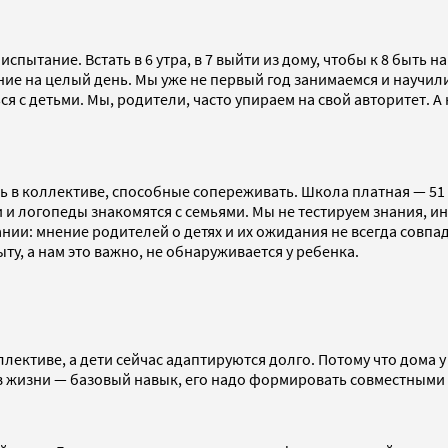
 испытание. Встать в 6 утра, в 7 выйти из дому, чтобы к 8 быть 
ние на целый день. Мы уже не первый год занимаемся и научил
я с детьми. Мы, родители, часто упираем на свой авторитет. 
 коллективе, способные сопереживать. Школа платная — 51 0
 и логопеды знакомятся с семьями. Мы не тестируем знания, ин
нии: мнение родителей о детях и их ожидания не всегда совпа
у, а нам это важно, не обнаруживается у ребенка.
лективе, а дети сейчас адаптируются долго. Потому что дома 
в жизни — базовый навык, его надо формировать совместными 