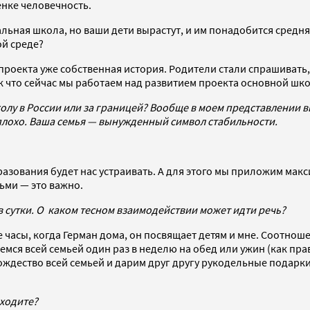
енке человечность.
альная школа, но ваши дети вырастут, и им понадобится средняя
ой среде?
 проекта уже собственная история. Родители стали спрашивать,
Так что сейчас мы работаем над развитием проекта основной шк
олу в России или за границей? Вообще в моем представлении в
 плохо. Ваша семья — вынужденный символ стабильности.
бразования будет нас устраивать. А для этого мы приложим мак
ьми — это важно.
а в сутки. О каком тесном взаимодействии может идти речь?
часы, когда Герман дома, он посвящает детям и мне. Соотношен
мся всей семьей один раз в неделю на обед или ужин (как прав
ждество всей семьей и дарим друг другу рукодельные подарки.
 ходите?