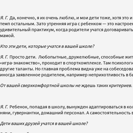
Я. Г.
Да, конечно, я их очень люблю, и мои дети тоже, хотя это и
темп остальным. Зато утренняя игра с ребенком — это настрое
удивительный практикум, когда родители учатся договариватьс
мамой.
Кто эти дети, которые учатся в вашей школе?
Я. Г.
Просто дети. Любопытные, дружелюбные, способные жить в
«игра-знакомство», проходит в спорткомплексе. Там психологи
другие таланты. Но главная проблема видна уже на собеседова
иногда заявленное родителем, например неприхотливость в быт
От вашей сверхкомфортной школы не ждешь таких критериев.
Я. Г.
Ребенок, попадая в школу, вынужден адаптироваться в кол
няни, гувернантки, домашний персонал. А самостоятельность 
Дети ваших друзей учатся в вашей школе?