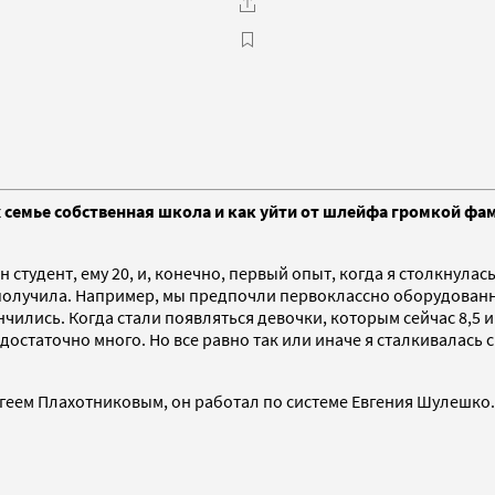
х семье собственная школа и как уйти от шлейфа громкой фа
 студент, ему 20, и, конечно, первый опыт, когда я столкнулас
и получила. Например, мы предпочли первоклассно оборудован
чились. Когда стали появляться девочки, которым сейчас 8,5 и
статочно много. Но все равно так или иначе я сталкивалась с 
ргеем Плахотниковым, он работал по системе Евгения Шулешко