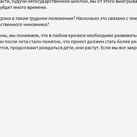
асти, будучи негосударственной школой, мы от этого выигрыва
 уйдет много времени.
трана в таком трудном положении? Насколько это связано с тем
рственного чиновника?
тороны, мы понимаем, что в любом кризисе необходимо развива
 но после лета стало понятно, что проект должен стать более 
ется, продолжают рождаться дети, они растут. Если мы все зак