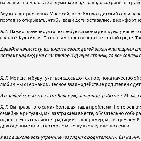
на рынке, но мало кто задумывается, что надо сохранить в реб
Звучите патриотично. У вас сейчас работают детский сад и нач
поэтапно открывать, чтобы ваши дети оставались в комфортн
Я. Г.
Важно, конечно, что потребуется моим детям, но у нашего
школы? Куда идти? То есть им хочется остаться в этой среде. 
Давайте начистоту, вы видите своих детей заканчивающими шк
оставит надежду на счастливое будущее страны, то все совсем
Я. Г.
Мои дети будут учиться здесь до тех пор, пока качество о
любим мы с Германом. Тесное взаимодействие родителей с дет
А в вашей семье это есть? Ваш муж, наверное, работает 24 час
Я. Г.
Вы правы, это самая большая наша проблема. Но те редкие 
семейные ритуалы, мы завтракаем вместе, обязательно собирае
неделю. Есть семейные традиции — например, мы встречаем Ро
драгоценные дни, в которые мы ощущаем единство семьи.
У вас в школе есть утренние «зарядки с родителями». Вы на них