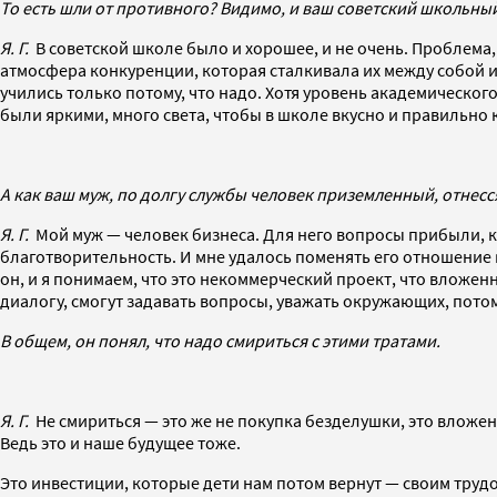
То есть шли от противного? Видимо, и ваш советский школьны
Я. Г.
В советской школе было и хорошее, и не очень. Проблема
атмосфера конкуренции, которая сталкивала их между собой и, 
учились только потому, что надо. Хотя уровень академическог
были яркими, много света, чтобы в школе вкусно и правильно 
А как ваш муж, по долгу службы человек приземленный, отнесся 
Я. Г.
Мой муж — человек бизнеса. Для него вопросы прибыли, кон
благотворительность. И мне удалось поменять его отношение 
он, и я понимаем, что это некоммерческий проект, что вложен
диалогу, смогут задавать вопросы, уважать окружающих, потому
В общем, он понял, что надо смириться с этими тратами.
Я. Г.
Не смириться — это же не покупка безделушки, это вложе
Ведь это и наше будущее тоже.
Это инвестиции, которые дети нам потом вернут — своим труд