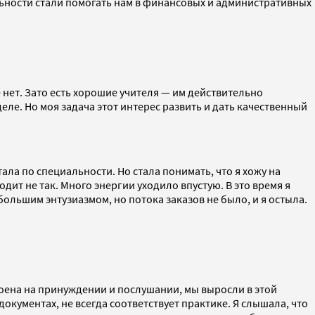
ельности стали помогать нам в финансовых и административных
нет. Зато есть хорошие учителя — им действительно
ле. Но моя задача этот интерес развить и дать качественный
ла по специальности. Но стала понимать, что я хожу на
одит не так. Много энергии уходило впустую. В это время я
большим энтузиазмом, но потока заказов не было, и я остыла.
ена на принуждении и послушании, мы выросли в этой
документах, не всегда соответствует практике. Я слышала, что