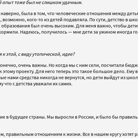
й опыт тоже был не слишком удачным.
, наверно, была в том, что человеческие отношения между дет
возможно, кого-то из детей подавляла. По сути, детство в шко
о образования был очень высоким. Для меня важно, чтобы дети 
кормили. Надеюсь, получилось — мне дети за ужином иногда гов
к этой, с виду утопической, идее?
ечно, очень важны. Но когда мы с ним сели, посчитали бюджет
к этому проекту. Для него теперь это такое большое дело. Ем
ные нами средства никогда не вернутся, но дети выйдут из шко
 что с детства уважали их самих.
ние в будущее страны. Мы выросли в России, и было бы правил
ом, правильным отношением к жизни. Все в нашем кругу хотят