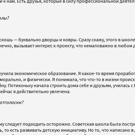
ей к нам. Есть друзья, которые в силу профессиональной деят
олы?
ошь — буквально дворцы и ковры. Сразу скажу, этого в школе 
чно, вызывает интерес к проекту, что немаловажно в любом де
учила экономическое образование. Я какое-то время проработа
 морально, и физически. Я понимала, что что-то в жизни происх
у. Потихоньку начала строить дома себе и друзьям, училась с 
йчас я действительно увлечена.
 отголоски?
 следует подходить осторожно. Советская школа была постро
 то есть развивать детскую инициативу. Но то, что написано в 