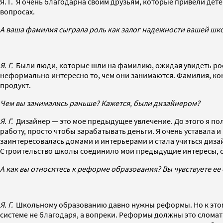
Я. Г. Я очень благодарна своим друзьям, которые привели дет
вопросах.
А ваша фамилия сыграла роль как залог надежности вашей шк
Я. Г.
Были люди, которые шли на фамилию, ожидая увидеть роск
неформально интересно то, чем они занимаются. Фамилия, коне
продукт.
Чем вы занимались раньше? Кажется, были дизайнером?
Я. Г.
Дизайнер — это мое предыдущее увлечение. До этого я пол
работу, просто чтобы зарабатывать деньги. Я очень уставала и
заинтересовалась домами и интерьерами и стала учиться дизайн
Строительство школы соединило мои предыдущие интересы, се
А как вы относитесь к реформе образования? Вы чувствуете ее
Я. Г.
Школьному образованию давно нужны реформы. Но к этому
системе не благодаря, а вопреки. Реформы должны это сломать,