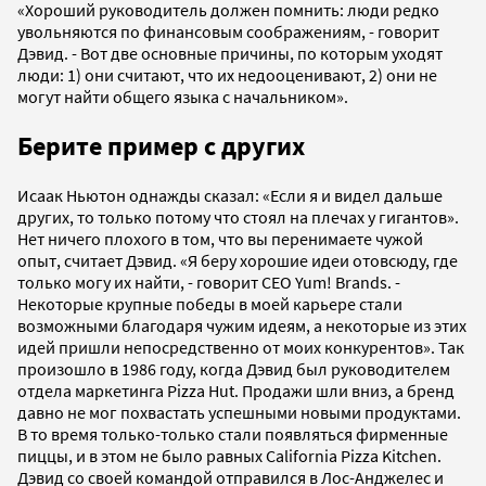
«Хороший руководитель должен помнить: люди редко
увольняются по финансовым соображениям, - говорит
Дэвид. - Вот две основные причины, по которым уходят
люди: 1) они считают, что их недооценивают, 2) они не
могут найти общего языка с начальником».
Берите пример с других
Исаак Ньютон однажды сказал: «Если я и видел дальше
других, то только потому что стоял на плечах у гигантов».
Нет ничего плохого в том, что вы перенимаете чужой
опыт, считает Дэвид. «Я беру хорошие идеи отовсюду, где
только могу их найти, - говорит СЕО Yum! Brands. -
Некоторые крупные победы в моей карьере стали
возможными благодаря чужим идеям, а некоторые из этих
идей пришли непосредственно от моих конкурентов». Так
произошло в 1986 году, когда Дэвид был руководителем
отдела маркетинга Pizza Hut. Продажи шли вниз, а бренд
давно не мог похвастать успешными новыми продуктами.
В то время только-только стали появляться фирменные
пиццы, и в этом не было равных California Pizza Kitchen.
Дэвид со своей командой отправился в Лос-Анджелес и