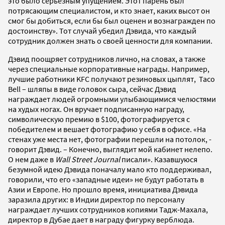
это было серьезным упущением. Этот парень был
потрясающим специалистом, и кто знает, каких высот он
смог бы добиться, если бы был оценен и вознагражден по
достоинству». Тот случай убедил Дэвида, что каждый
сотрудник должен знать о своей ценности для компании.
Дэвид поощряет сотрудников лично, на словах, а также
через специальные корпоративные награды. Например,
лучшие работники KFC получают резиновых цыплят, Taco
Bell – шляпы в виде головок сыра, сейчас Дэвид
награждает людей огромными улыбающимися челюстями
на худых ногах. Он вручает подписанную награду,
символическую премию в $100, фотографируется с
победителем и вешает фотографию у себя в офисе. «На
стенах уже места нет, фотографии перешли на потолок, -
говорит Дэвид. – Конечно, выглядит мой кабинет нелепо.
О нем даже в
Wall Street Journal
писали». Казавшуюся
безумной идею Дэвида поначалу мало кто поддерживал,
говорили, что его «западные идеи» не будут работать в
Азии и Европе. Но прошло время, инициатива Дэвида
заразила других: в Индии директор по персоналу
награждает лучших сотрудников копиями Тадж-Махала,
директор в Дубае дает в награду фигурку верблюда.