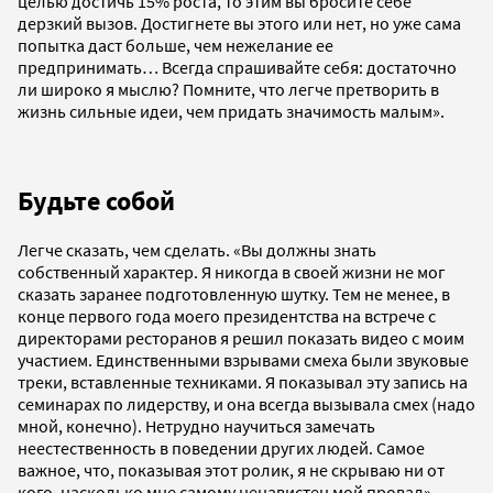
целью достичь 15% роста, то этим вы бросите себе
дерзкий вызов. Достигнете вы этого или нет, но уже сама
попытка даст больше, чем нежелание ее
предпринимать… Всегда спрашивайте себя: достаточно
ли широко я мыслю? Помните, что легче претворить в
жизнь сильные идеи, чем придать значимость малым».
Будьте собой
Легче сказать, чем сделать. «Вы должны знать
собственный характер. Я никогда в своей жизни не мог
сказать заранее подготовленную шутку. Тем не менее, в
конце первого года моего президентства на встрече с
директорами ресторанов я решил показать видео с моим
участием. Единственными взрывами смеха были звуковые
треки, вставленные техниками. Я показывал эту запись на
семинарах по лидерству, и она всегда вызывала смех (надо
мной, конечно). Нетрудно научиться замечать
неестественность в поведении других людей. Самое
важное, что, показывая этот ролик, я не скрываю ни от
кого, насколько мне самому ненавистен мой провал».