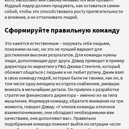
Мудрый лидер должен продумать, как оставаться самим
собой, чтобы это способствовало росту притягательности
и влияния, а не отталкивало людей.
Сформируйте правильную команду
Это кажется естественным – окружать себя людьми,
похожими на нас, но это не лучший вариант для
достижения высоких результатов. Для команды нужны
люди, дополняющие друг друга. Дэвид приводит в пример
директора по маркетингу P&G Джима Стенгеля, который
обожает общаться с людьми и не любит рутину. Джим взял
в свою команду людей, которые были не такими, как он, в
том числе одну женщину из отдела снабжения, умевшую
вникать в мельчайшие детали. Он привлек к разработке
стратегии финансового директора – именно из-за типа
мышления. Формируя команду, обратите внимание на три
момента, говорит Дэвид: «У членов команды отличное
взаимопонимание, они обладают необходимыми вам
качествами, они дополняют вас». Правильно
подобранная команда поможет выйти из ситуации «если