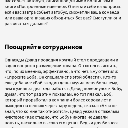
вас собьет автобус», описанной Джимом Коллинзом в
книге «Построенные навечно». Ответьте себе на вопросы:
если вас завтра собьет автобус, сможет ли ваша команда
или ваша организация обходиться без вас? Смогут ли они
развиваться дальше?
Поощряйте сотрудников
Однажды Дэвид проводил круглый стол с продавцами и
задал вопрос о размещении товара. Он хотел выяснить,
что, по их мнению, эффективно, а что нет. Ему ответили:
«Спросите Боба. Он специалист в этой области». Кто-то
еще добавил: «Боб за один день научил меня большему,
чем я узнал за два года работы». Дэвид повернулся к Бобу,
думая, что тот рад этим похвалам, но тот плакал. Боб,
который проработал в компании более сорока лет и
выходил на пенсию через пару недель, сказал: «А я и не
знал, что ко мне так относятся». Дэвид уезжал с тяжелым
чувством: «Как стыдно, что Бобу никогда не давали
понять, насколько высоко его ценят. Ведь и для бизнеса