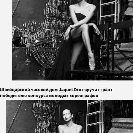
Швейцарский часовой дом Jaquet Droz вручит грант
победителю конкурса молодых хореографов