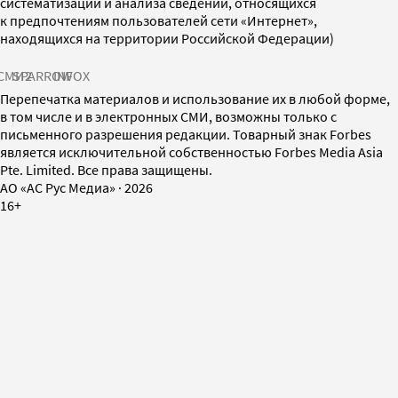
систематизации и анализа сведений, относящихся
к предпочтениям пользователей сети «Интернет»,
находящихся на территории Российской Федерации)
СМИ2
SPARROW
INFOX
Перепечатка материалов и использование их в любой форме,
в том числе и в электронных СМИ, возможны только с
письменного разрешения редакции. Товарный знак Forbes
является исключительной собственностью Forbes Media Asia
Pte. Limited. Все права защищены.
AO «АС Рус Медиа»
·
2026
16+