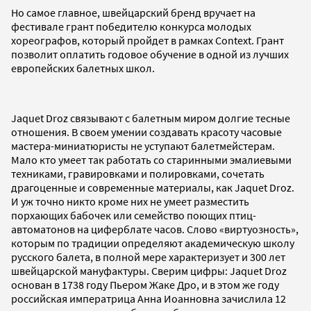
Но самое главное, швейцарский бренд вручает на
фестивале грант победителю конкурса молодых
хореографов, который пройдет в рамках Context. Грант
позволит оплатить годовое обучение в одной из лучших
европейских балетных школ.
Jaquet Droz связывают с балетным миром долгие тесные
отношения. В своем умении создавать красоту часовые
мастера-миниатюристы не уступают балетмейстерам.
Мало кто умеет так работать со старинными эмалиевыми
техниками, гравировками и полировками, сочетать
драгоценные и современные материалы, как Jaquet Droz.
И уж точно никто кроме них не умеет разместить
порхающих бабочек или семейство поющих птиц-
автоматонов на циферблате часов. Слово «виртуозность»,
которым по традиции определяют академическую школу
русского балета, в полной мере характеризует и 300 лет
швейцарской мануфактуры. Сверим цифры: Jaquet Droz
основан в 1738 году Пьером Жаке Дро, и в этом же году
российская императрица Анна Иоанновна зачислила 12