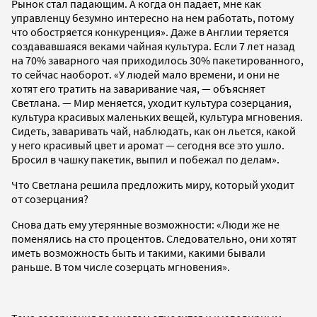
Рынок стал падающим. А когда он падает, мне как
управленцу безумно интересно на нем работать, потому
что обостряется конкуренция». Даже в Англии теряется
создававшаяся веками чайная культура. Если 7 лет назад
на 70% заварного чая приходилось 30% пакетированного,
то сейчас наоборот. «У людей мало времени, и они не
хотят его тратить на заваривание чая, — объясняет
Светлана. — Мир меняется, уходит культура созерцания,
культура красивых маленьких вещей, культура мгновения.
Сидеть, заваривать чай, наблюдать, как он льется, какой
у него красивый цвет и аромат — сегодня все это ушло.
Бросил в чашку пакетик, выпил и побежал по делам».
Что Светлана решила предложить миру, который уходит
от созерцания?
Снова дать ему утерянные возможности: «Люди же не
поменялись на сто процентов. Следовательно, они хотят
иметь возможность быть и такими, какими бывали
раньше. В том числе созерцать мгновения».