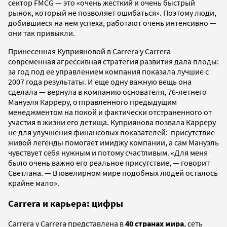
сектор FMCG — это «очень жесткий и очень быстрый
рынок, который не позволяет ошибаться». Поэтому люди,
добившиеся на нем успеха, работают очень интенсивно —
они так привыкли.
Принесенная Куприяновой в Carrera y Carrera
современная агрессивная стратегия развития дала плоды:
за год под ее управлением компания показала лучшие с
2007 года результаты. И еще одну важную вещь она
сделала — вернула в компанию основателя, 76-летнего
Мануэля Карреру, отправленного предыдущим
менеджментом на покой и фактически отстраненного от
участия в жизни его детища. Куприянова позвала Карреру
не для улучшения финансовых показателей: присутствие
живой легенды помогает имиджу компании, а сам Мануэль
чувствует себя нужным и потому счастливым. «Для меня
было очень важно его реальное присутствие, — говорит
Светлана. — В ювелирном мире подобных людей осталось
крайне мало».
Carrera и карьера: цифры
Carrera y Carrera представлена в
40 странах мира
, сеть