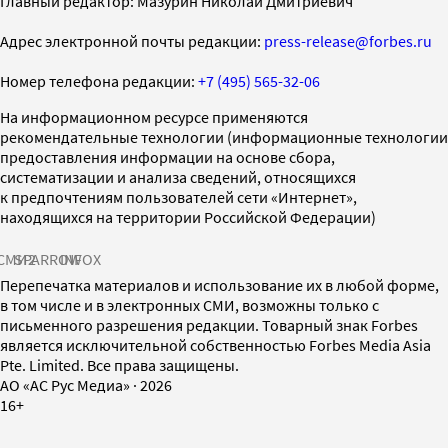
Главный редактор: Мазурин Николай Дмитриевич
Адрес электронной почты редакции:
press-release@forbes.ru
Номер телефона редакции:
+7 (495) 565-32-06
На информационном ресурсе применяются
рекомендательные технологии (информационные технологии
предоставления информации на основе сбора,
систематизации и анализа сведений, относящихся
к предпочтениям пользователей сети «Интернет»,
находящихся на территории Российской Федерации)
СМИ2
SPARROW
INFOX
Перепечатка материалов и использование их в любой форме,
в том числе и в электронных СМИ, возможны только с
письменного разрешения редакции. Товарный знак Forbes
является исключительной собственностью Forbes Media Asia
Pte. Limited. Все права защищены.
AO «АС Рус Медиа»
·
2026
16+