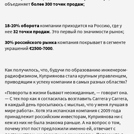
объединяет
более 300 точек продаж
;
18-20% оборота
компании приходится на Россию, где у
нее
32 точки продаж
. Это первый по значимости рынок;
30% российского рынка
компания покрывает в сегменте
украшений
€2500-7000
.
Как получилось, что, будучи по образованию инженером-
радиофизиком, Куприянова стала крупным управленцем,
приводящим к успеху компании в самых разных областях?
«Повороты в жизни бывают неожиданные, — говорит она.
— С тех пор как я согласилась возглавить Carrera y Carrera,
я каждый день просыпаюсь с мыслью, что у меня лучшая в
мире работа». Хотя эта испанская компания с 2009 года
принадлежит российским инвесторам, Куприянова ни с
кем из них не была знакома раньше. А на вопрос о том,
почему этот пост предложили именно ей, отвечает с