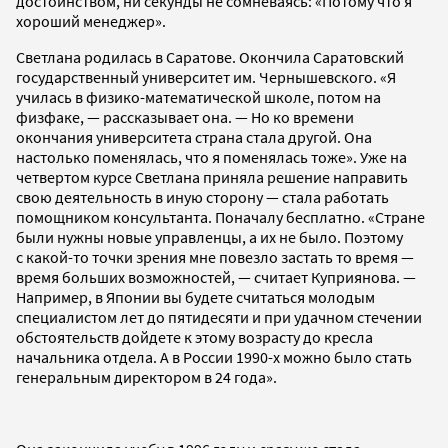
достоинством, ни секунды не сомневаясь: «Потому что я
хороший менеджер».
Светлана родилась в Саратове. Окончила Саратовский
государственный университет им. Чернышевского. «Я
училась в физико-математической школе, потом на
физфаке, — рассказывает она. — Но ко времени
окончания университета страна стала другой. Она
настолько поменялась, что я поменялась тоже». Уже на
четвертом курсе Светлана приняла решение направить
свою деятельность в иную сторону — стала работать
помощником консультанта. Поначалу бесплатно. «Стране
были нужны новые управленцы, а их не было. Поэтому
с какой-то точки зрения мне повезло застать то время —
время больших возможностей, — считает Куприянова. —
Например, в Японии вы будете считаться молодым
специалистом лет до пятидесяти и при удачном стечении
обстоятельств дойдете к этому возрасту до кресла
начальника отдела. А в России 1990-х можно было стать
генеральным директором в 24 года».