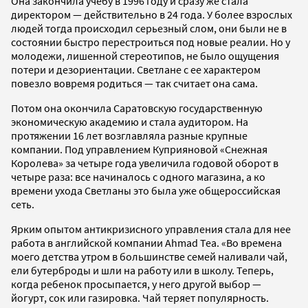
Она закончила учебу в 1996 году и сразу же стала
директором — действительно в 24 года. У более взрослых
людей тогда происходил серьезный слом, они были не в
состоянии быстро перестроиться под новые реалии. Но у
молодежи, лишенной стереотипов, не было ощущения
потери и дезориентации. Светлане с ее характером
повезло вовремя родиться — так считает она сама.
Потом она окончила Саратовскую государственную
экономическую академию и стала аудитором. На
протяжении 16 лет возглавляла разные крупные
компании. Под управлением Куприяновой «Снежная
Королева» за четыре года увеличила годовой оборот в
четыре раза: все начиналось с одного магазина, а ко
времени ухода Светланы это была уже общероссийская
сеть.
Ярким опытом антикризисного управления стала для нее
работа в английской компании Ahmad Tea. «Во времена
моего детства утром в большинстве семей наливали чай,
ели бутерброды и шли на работу или в школу. Теперь,
когда ребенок просыпается, у него другой выбор —
йогурт, сок или газировка. Чай теряет популярность.