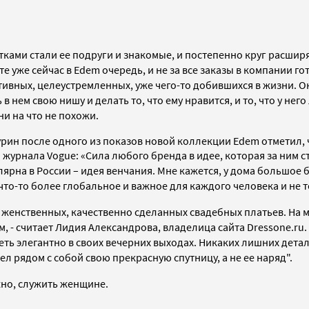
ами стали ее подруги и знакомые, и постепенно круг расширя
те уже сейчас в Edem очередь, и не за все заказы в компании го
ивных, целеустремленных, уже чего-то добившихся в жизни. Она
 нем свою нишу и делать то, что ему нравится, и то, что у него
ни на что не похожи.
н после одного из показов новой коллекции Edem отметил, чт
журнала Vogue: «Сила любого бренда в идее, которая за ним сто
рна в России – идея венчания. Мне кажется, у дома большое буд
о что-то более глобальное и важное для каждого человека и не 
 женственных, качественно сделанных свадебных платьев. На м
 - считает Лидия Александрова, владелица сайта Dressone.ru. 
деть элегантно в своих вечерних выходах. Никаких лишних дета
ел рядом с собой свою прекрасную спутницу, а не ее наряд".
жно, служить женщине
.