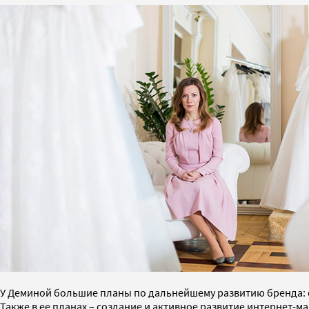
У Деминой большие планы по дальнейшему развитию бренда: о
Также в ее планах – создание и активное развитие интернет-м