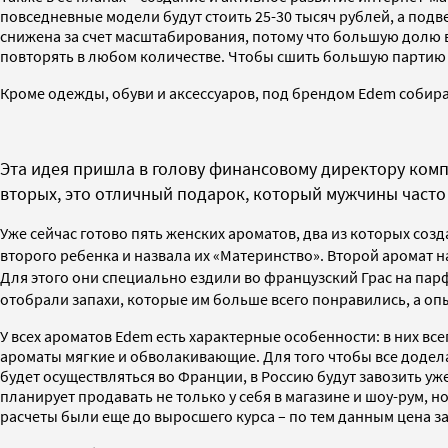
повседневные модели будут стоить 25-30 тысяч рублей, а подв
снижена за счет масштабирования, потому что большую долю в
повторять в любом количестве. Чтобы сшить большую партию из
Кроме одежды, обуви и аксессуаров, под брендом Edem собир
Эта идея пришла в голову финансовому директору компан
вторых, это отличный подарок, который мужчины част
Уже сейчас готово пять женских ароматов, два из которых со
второго ребенка и назвала их «Материнство». Второй аромат 
Для этого они специально ездили во французский Грас на па
отобрали запахи, которые им больше всего понравились, а 
У всех ароматов Edem есть характерные особенности: в них все
ароматы мягкие и обволакивающие. Для того чтобы все доделат
будет осуществляться во Франции, в Россию будут завозить уж
планирует продавать не только у себя в магазине и шоу-рум, н
расчеты были еще до выросшего курса – по тем данным цена за