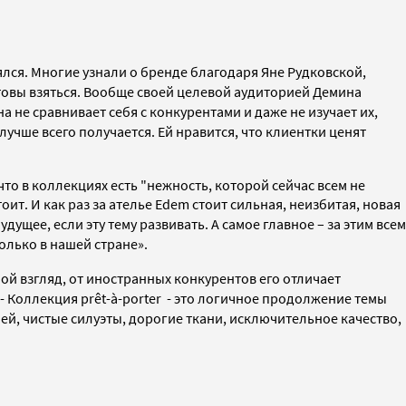
лся. Многие узнали о бренде благодаря Яне Рудковской,
товы взяться.
Вообще своей целевой аудиторией Демина
 не сравнивает себя с конкурентами и даже не изучает их,
 лучше всего получается. Ей нравится, что клиентки ценят
о в коллекциях есть "нежность, которой сейчас всем не
ит. И как раз за ателье Edem стоит сильная, неизбитая, новая
ущее, если эту тему развивать. А самое главное – за этим всем
только в нашей стране».
ой взгляд, от иностранных конкурентов его отличает
- Коллекция prêt-à-porter - это логичное продолжение темы
лей, чистые силуэты, дорогие ткани, исключительное качество,