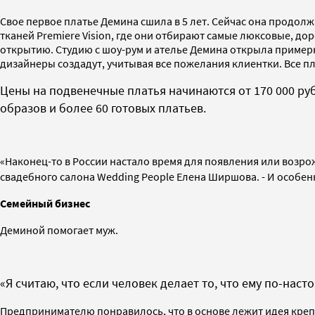
Свое первое платье Демина сшила в 5 лет. Сейчас она продол
тканей Premiere Vision, где они отбирают самые люксовые, до
открытию. Студию с шоу-рум и ателье Демина открыла примерн
дизайнеры создадут, учитывая все пожелания клиентки. Все пл
Цены на подвенечные платья начинаются от 170 000 руб
образов и более 60 готовых платьев.
«Наконец-то в России настало время для появления или возро
свадебного салона Wedding People Елена Ширшова. - И особенн
Семейный бизнес
Деминой помогает муж.
«Я считаю, что если человек делает то, что ему по-нас
Предпринимателю понравилось, что в основе лежит идея крепк