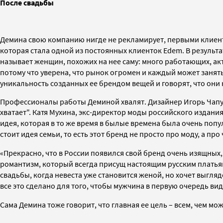
После свадьбы
Демина свою компанию нигде не рекламирует, первыми клиентк
которая стала одной из постоянных клиенток Edem.
В результа
называет женщин, похожих на нее саму: много работающих, акт
потому что уверена, что рынок огромен и каждый может занять в
уникальность созданных ее брендом вещей и говорят, что они 
Профессионалы работы Деминой хвалят. Дизайнер Игорь Чапури
хватает".
Катя Мухина, экс-директор моды российского издания 
идея, которая в то же время в былые времена была очень популя
стоит идея семьи, то есть этот бренд не просто про моду, а пр
«Прекрасно, что в России появился свой бренд очень изящных,
романтизм, который всегда присущ настоящим русским платьям,
свадьбы, когда невеста уже становится женой, но хочет выгля
все это сделано для того, чтобы мужчина в первую очередь вид
Сама Демина тоже говорит, что главная ее цель
– всем, чем мо