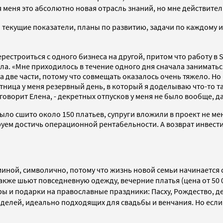
 меня это абсолютно новая отрасль знаний, но мне действител
е: текущие показатели, планы по развитию, задачи по каждому
рестроиться с одного бизнеса на другой, притом что работу в 
ала. «Мне приходилось в течение одного дня сначала занимать
на две части, потому что совмещать оказалось очень тяжело. Н
пятница у меня резервный день, в который я доделываю что-то та
 говорит Елена, - декретных отпусков у меня не было вообще, д
ыло сшито около 150 платьев, супруги вложили в проект не мен
уем достичь операционной рентабельности. А возврат инвестиц
иной, символично, потому что жизнь новой семьи начинается с
акже шьют повседневную одежду, вечерние платья (цена от 50 0
ры и подарки на православные праздники: Пасху, Рождество, де
оделей, идеально подходящих для свадьбы и венчания. Но если 