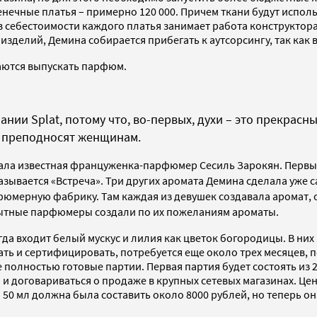
енечные платья – примерно 120 000. Причем ткани будут исполь
 себестоимости каждого платья занимает работа конструктора,
делий, Демина собирается прибегать к аутсорсингу, так как в 
аются выпускать парфюм.
ии Splat, потому что, во-первых, духи – это прекрасны
о преподносят женщинам.
здала известная француженка-парфюмер Сесиль Зарокян. Первы
называется «Встреча». Три других аромата Демина сделала уже
рфюмерную фабрику. Там каждая из девушек создавала аромат,
опытные парфюмеры создали по их пожеланиям ароматы.
гда входит белый мускус и лилия как цветок богородицы. В них
ь и сертифицировать, потребуется еще около трех месяцев, по
е полностью готовые партии. Первая партия будет состоять из 
о и договариваться о продаже в крупных сетевых магазинах. Це
 50 мл должна была составить около 8000 рублей, но теперь он