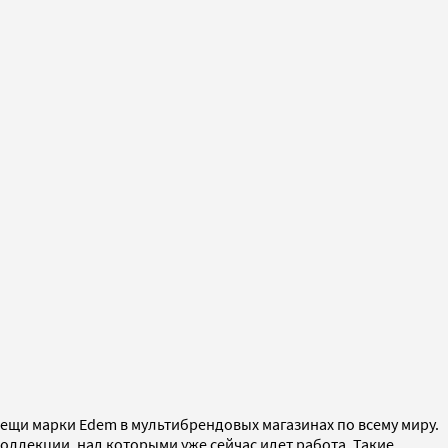
ещи марки Edem в мультибрендовых магазинах по всему миру.
коллекции, над которыми уже сейчас идет работа. Такие