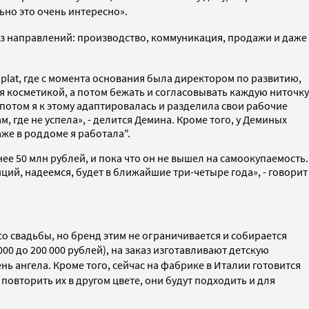
ьно это очень интересно».
 из направлений: производство, коммуникация, продажи и даже
Splat, где с момента основания была директором по развитию,
ся косметикой, а потом бежать и согласовывать каждую ниточку
о потом я к этому адаптировалась и разделила свои рабочие
м, где не успела», - делится Демина. Кроме того, у Деминых
аже в роддоме я работала".
ее 50 млн рублей, и пока что он не вышел на самоокупаемость.
ий, надеемся, будет в ближайшие три-четыре года», - говорит
о свадьбы, но бренд этим не ограничивается и собирается
00 до 200 000 рублей), на заказ изготавливают детскую
нь ангела. Кроме того, сейчас на фабрике в Италии готовится
повторить их в другом цвете, они будут подходить и для