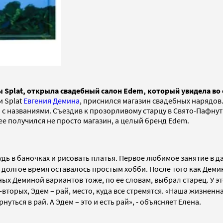
 Splat, открыла свадебный салон Edem, который увидела во 
и Splat
Евгения Демина
, приснился магазин свадебных нарядов.
 с названиями. Съездив к прозорливому старцу в Свято-Пафну
ее получился не просто магазин, а целый бренд Edem.
удь в баночках и рисовать платья. Первое любимое занятие в 
ое долгое время оставалось простым хобби. После того как Дем
ых Деминой вариантов тоже, по ее словам, выбрал старец. У эт
о-вторых, Эдем – рай, место, куда все стремятся. «Наша жизн
ться в рай. А Эдем – это и есть рай», - объясняет Елена.