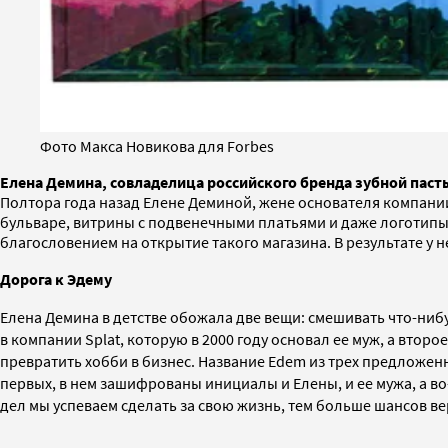
Фото Макса Новикова для Forbes
Елена Демина, совладелица российского бренда зубной пасты
Полтора года назад Елене Деминой, жене основателя компани
бульваре, витрины с подвенечными платьями и даже логотипы
благословением на открытие такого магазина. В результате у н
Дорога к Эдему
Елена Демина в детстве обожала две вещи: смешивать что-ниб
в компании Splat, которую в 2000 году основал ее муж, а втор
превратить хобби в бизнес. Название Edem из трех предложенн
первых, в нем зашифрованы инициалы и Елены, и ее мужа, а в
дел мы успеваем сделать за свою жизнь, тем больше шансов верну