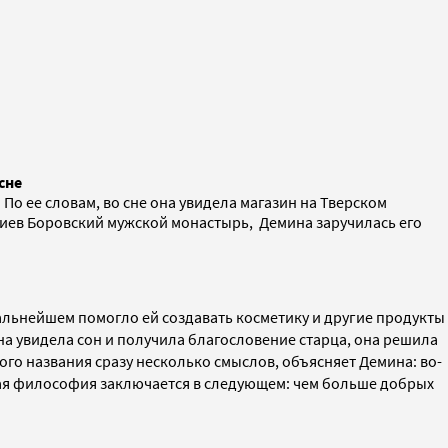
сне
 По ее словам, во сне она увидела магазин на Тверском
тиев Боровский мужской монастырь, Демина заручилась его
дальнейшем помогло ей создавать косметику и другие продукты
ина увидела сон и получила благословение старца, она решила
ого названия сразу несколько смыслов, объясняет Демина: во-
енная философия заключается в следующем: чем больше добрых