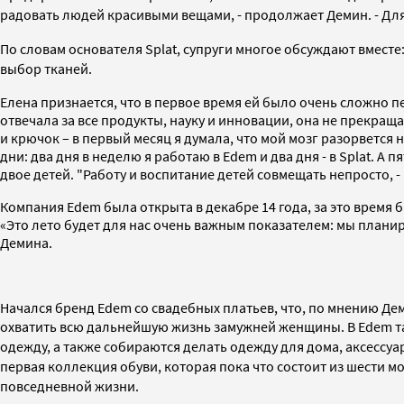
радовать людей красивыми вещами, - продолжает Демин. - Для
По словам основателя Splat, супруги многое обсуждают вмест
выбор тканей.
Елена признается, что в первое время ей было очень сложно пе
отвечала за все продукты, науку и инновации, она не прекращ
и крючок – в первый месяц я думала, что мой мозг разорвется 
дни: два дня в неделю я работаю в Edem и два дня - в Splat. А 
двое детей. "Работу и воспитание детей совмещать непросто, -
Компания Edem была открыта в декабре 14 года, за это время б
«Это лето будет для нас очень важным показателем: мы планир
Демина.
Начался бренд Edem со свадебных платьев, что, по мнению Дем
охватить всю дальнейшую жизнь замужней женщины. В Edem
т
одежду, а также собираются делать одежду для дома, аксессуа
первая коллекция обуви, которая пока что состоит из шести м
повседневной жизни.