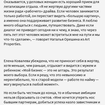
Оказывается, у деловых женщин есть хороший прием для
легализации отдыха. «Я не жертвую другими частями
жизни ради «рабочего» драйва. Если человек занимается
только работой, он перестает видеть «большую картину»,
а именно она поддерживает развитие бизнеса. Я люблю
много общаться с людьми, путешествовать. Даже если
диалог не приведет сегодня ни к чему, я знаю, что через
пять лет этот человек может встретиться мне на пути и мы
что-то сделаем», — говорит Наталья Орешина из Art
Properties.
Елена Ковалева убеждена, что не приносит себя в жертву,
хотя меньше, чем раньше, отдыхает и видится с мужем и
ребенком: «Мой бизнес — это не алтарь. Это результат
моего выбора. Если я решу, что это невыносимо и
нерентабельно, то к старой модели — работе по найму —
могу вернуться в любой момент».
Но если быть честным до конца, то и обычные амбиции
нельзя сбрасывать со счетов. «Мне хочется утереть нос
бывшим партнерам, добиться успеха назло завистникам и