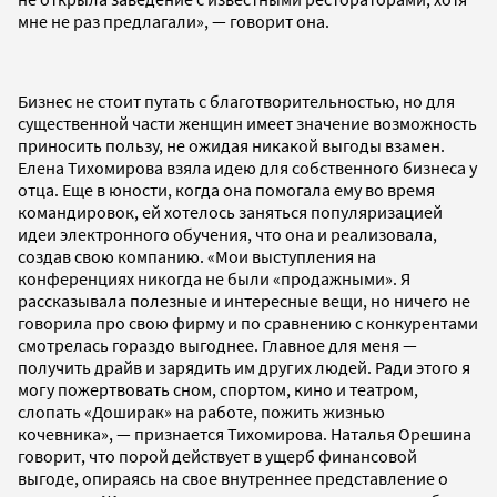
мне не раз предлагали», — говорит она.
Бизнес не стоит путать с благотворительностью, но для
существенной части женщин имеет значение возможность
приносить пользу, не ожидая никакой выгоды взамен.
Елена Тихомирова взяла идею для собственного бизнеса у
отца. Еще в юности, когда она помогала ему во время
командировок, ей хотелось заняться популяризацией
идеи электронного обучения, что она и реализовала,
создав свою компанию. «Мои выступления на
конференциях никогда не были «продажными». Я
рассказывала полезные и интересные вещи, но ничего не
говорила про свою фирму и по сравнению с конкурентами
смотрелась гораздо выгоднее. Главное для меня —
получить драйв и зарядить им других людей. Ради этого я
могу пожертвовать сном, спортом, кино и театром,
слопать «Доширак» на работе, пожить жизнью
кочевника», — признается Тихомирова. Наталья Орешина
говорит, что порой действует в ущерб финансовой
выгоде, опираясь на свое внутреннее представление о