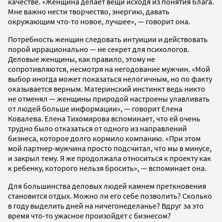
качестве. «Женщина делает вещи исходя из понятия блага.
Мне важно нести творчество, энергию, давать
окружающим что-то новое, лучшее», — говорит она.
Потребность женщин следовать интуиции и действовать
порой иррационально — не секрет для психологов.
Деловые женщины, как правило, этому не
сопротивляются, несмотря на негодование мужчин. «Мой
выбор иногда может показаться нелогичным, но по факту
оказывается верным. Материнский инстинкт ведь никто
не отменял — женщины природой настроены улавливать
от людей больше информации», — говорит Елена
Ковалева. Елена Тихомирова вспоминает, что ей очень
трудно было отказаться от одного из направлений
бизнеса, которое долго кормило компанию. «При этом
мой партнер-мужчина просто подсчитал, что мы в минусе,
и закрыл тему. Я же продолжала относиться к проекту как
к ребенку, которого нельзя бросить», — вспоминает она.
Для большинства деловых людей камнем преткновения
становится отдых. Можно ли его себе позволить? Сколько
в году выделить дней на ничегонеделанье? Вдруг за это
время что-то ужасное произойдет с бизнесом?