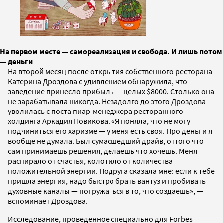
На первом месте — самореализация и свобода. И лишь потом
— деньги
На второй месяц после открытия собственного ресторана
Катерина Дроздова с удивлением обнаружила, что
заведение принесло прибыль — целых $8000. Столько она
не зарабатывала никогда. Незадолго до этого Дроздова
уволилась с поста пиар-менеджера ресторанного
холдинга Аркадия Новикова. «Я поняла, что не могу
подчиниться его харизме — у меня есть своя. Про деньги я
вообще не думала. Был сумасшедший драйв, оттого что
сам принимаешь решения, делаешь что хочешь. Меня
распирало от счастья, колотило от количества
положительной энергии. Подруга сказала мне: если к тебе
пришла энергия, надо быстро брать вантуз и пробивать
духовные каналы — погружаться в то, что создаешь», —
вспоминает Дроздова.
Исследование, проведенное специально для Forbes