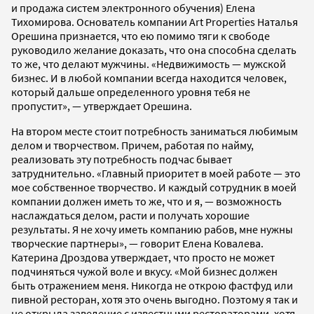
и продажа систем электронного обучения) Елена
Тихомирова. Основатель компании Art Properties Наталья
Орешина признается, что ею помимо тяги к свободе
руководило желание доказать, что она способна сделать
то же, что делают мужчины. «Недвижимость — мужской
бизнес. И в любой компании всегда находится человек,
который дальше определенного уровня тебя не
пропустит», — утверждает Орешина.
На втором месте стоит потребность заниматься любимым
делом и творчеством. Причем, работая по найму,
реализовать эту потребность подчас бывает
затруднительно. «Главный приоритет в моей работе — это
мое собственное творчество. И каждый сотрудник в моей
компании должен иметь то же, что и я, — возможность
наслаждаться делом, расти и получать хорошие
результаты. Я не хочу иметь компанию рабов, мне нужны
творческие партнеры», — говорит Елена Ковалева.
Катерина Дроздова утверждает, что просто не может
подчиняться чужой воле и вкусу. «Мой бизнес должен
быть отражением меня. Никогда не открою фастфуд или
пивной ресторан, хотя это очень выгодно. Поэтому я так и
не открыла заведение с известными рестораторами, хотя