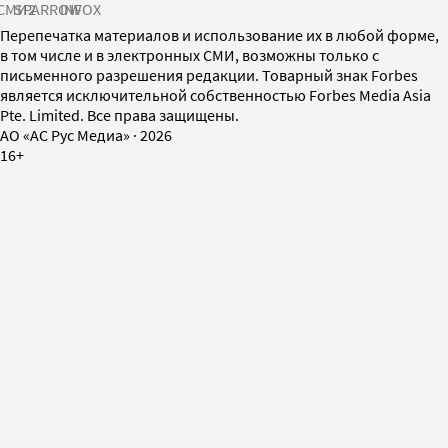
СМИ2
SPARROW
INFOX
Перепечатка материалов и использование их в любой форме,
в том числе и в электронных СМИ, возможны только с
письменного разрешения редакции. Товарный знак Forbes
является исключительной собственностью Forbes Media Asia
Pte. Limited. Все права защищены.
AO «АС Рус Медиа»
·
2026
16+