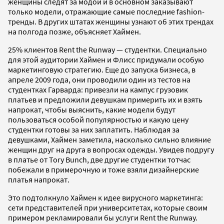
женщины следят за модой и в основном заказывают
только модели, отражающие самые последние fashion-
тренды. В других штатах женщины узнают об этих трендах
на полгода позже, объясняет Хаймен.
25% клиентов Rent the Runway — студентки. Специально
для этой аудитории Хаймен и Флисс придумали особую
маркетинговую стратегию. Еще до запуска бизнеса, в
апреле 2009 года, они проводили один из тестов на
студентках Гарварда: привезли на кампус грузовик
платьев и предложили девушкам примерить их и взять
напрокат, чтобы выяснить, какие модели будут
пользоваться особой популярностью и какую цену
студентки готовы за них заплатить. Наблюдая за
девушками, Хаймен заметила, насколько сильно влияние
женщин друг на друга в вопросах одежды. Увидев подругу
в платье от Tory Bunch, две другие студентки тотчас
побежали в примерочную и тоже взяли дизайнерские
платья напрокат.
Это подтолкнуло Хаймен к идее вирусного маркетинга:
сети представителей при университетах, которые своим
примером рекламировали бы услуги Rent the Runway.