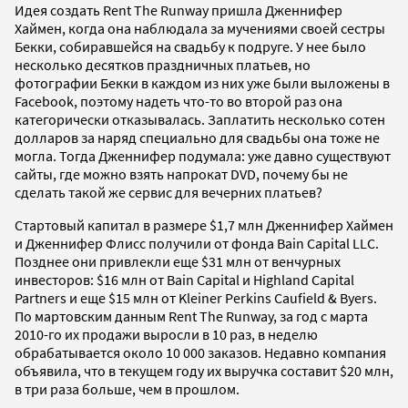
Идея создать Rent The Runway пришла Дженнифер
Хаймен, когда она наблюдала за мучениями своей сестры
Бекки, собиравшейся на свадьбу к подруге. У нее было
несколько десятков праздничных платьев, но
фотографии Бекки в каждом из них уже были выложены в
Facebook, поэтому надеть что-то во второй раз она
категорически отказывалась. Заплатить несколько сотен
долларов за наряд специально для свадьбы она тоже не
могла. Тогда Дженнифер подумала: уже давно существуют
сайты, где можно взять напрокат DVD, почему бы не
сделать такой же сервис для вечерних платьев?
Стартовый капитал в размере $1,7 млн Дженнифер Хаймен
и Дженнифер Флисс получили от фонда Bain Capital LLC.
Позднее они привлекли еще $31 млн от венчурных
инвесторов: $16 млн от Bain Capital и Highland Capital
Partners и еще $15 млн от Kleiner Perkins Caufield & Byers.
По мартовским данным Rent The Runway, за год с марта
2010-го их продажи выросли в 10 раз, в неделю
обрабатывается около 10 000 заказов. Недавно компания
объявила, что в текущем году их выручка составит $20 млн,
в три раза больше, чем в прошлом.