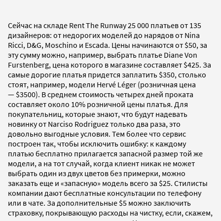
Сейчас на складе Rent The Runway 25 000 платьев от 135
дизайнеров: от недорогих моделей до нарядов от Nina
Ricci, D&G, Moschino и Escada. Цены начинаются от $50, за
эту сумму можно, например, выбрать платье Diane Von
Furstenberg, цена которого в магазине составляет $425. За
самые дорогие платья придется заплатить $350, столько
стоят, например, модели Hervé Léger (розничная цена
— $3500). В среднем стоимость четырех дней проката
составляет около 10% розничной цены платья. Для
покупательниц, которые знают, что будут надевать
новинку от Narciso Rodriguez только два раза, это
довольно выгодные условия. Тем более что сервис
построен так, чтобы исключить ошибку: к каждому
платью бесплатно прилагается запасной размер той же
модели, а на тот случай, когда клиент никак не может
выбрать один из двух цветов без примерки, можно
заказать еще и «запасную» модель всего за $25. Стилисты
компании дают бесплатные консультации по телефону
или в чате. За дополнительные $5 можно заключить
страховку, покрывающую расходы на чистку, если, скажем,