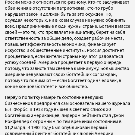
России можно относиться по-разному. Кто-то заслуживает
обвинения в отсутствии патриотизма, кто-то грубо
нарушает закон и должен быть за это осужден. Но,
осуждая некоторых, ни в коем случае не нужно обвинять
всех. Предприимчивые люди нужны стране. Богачи в массе
своей — это те, кто проявляет инициативу, берет на себя
ответственность за общее дело, создает рабочие места,
повышает эффективность экономики, финансирует
искусство и общественные институты. Россия достигнет
процветания, если жители страны научатся радоваться
успеху соседей. Америка процветает в первую очередь
потому, что зависть там сведена к минимуму. Большинство
американцев уважают своих богатейших сограждан,
потому что понимают — если богатеет один человек, в
конце концов богатеет и все общество.
Первую попытку измерить состояние ведущих
бизнесменов предпринял сам основатель нашего журнала
Б.Ч. Форбс. В 1918 году вышел в свет его список 30
богатейших американцев, лидером рейтинга стал Джон
Рокфеллер с огромным по тем временам состоянием в
$1,2 млрд. В 1982 году был опубликован первый
современный рейтинг богатейших людей Америки