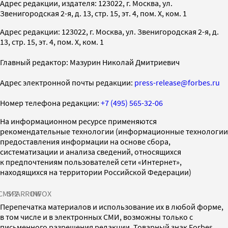
Адрес редакции, издателя: 123022, г. Москва, ул.
Звенигородская 2-я, д. 13, стр. 15, эт. 4, пом. X, ком. 1
Адрес редакции: 123022, г. Москва, ул. Звенигородская 2-я, д.
13, стр. 15, эт. 4, пом. X, ком. 1
Главный редактор: Мазурин Николай Дмитриевич
Адрес электронной почты редакции:
press-release@forbes.ru
Номер телефона редакции:
+7 (495) 565-32-06
На информационном ресурсе применяются
рекомендательные технологии (информационные технологии
предоставления информации на основе сбора,
систематизации и анализа сведений, относящихся
к предпочтениям пользователей сети «Интернет»,
находящихся на территории Российской Федерации)
СМИ2
SPARROW
INFOX
Перепечатка материалов и использование их в любой форме,
в том числе и в электронных СМИ, возможны только с
письменного разрешения редакции. Товарный знак Forbes