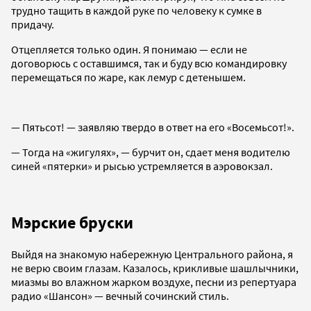
трудно тащить в каждой руке по человеку к сумке в
придачу.
Отцепляется только один. Я понимаю — если не
договорюсь с оставшимся, так и буду всю командировку
перемещаться по жаре, как лемур с детенышем.
— Пятьсот! — заявляю твердо в ответ на его «Восемьсот!».
— Тогда на «жигулях», — бурчит он, сдает меня водителю
синей «пятерки» и рысью устремляется в аэровокзал.
Мэрские бруски
Выйдя на знакомую набережную Центрального района, я
не верю своим глазам. Казалось, крикливые шашлычники,
миазмы во влажном жарком воздухе, песни из репертуара
радио «Шансон» — вечный сочинский стиль.