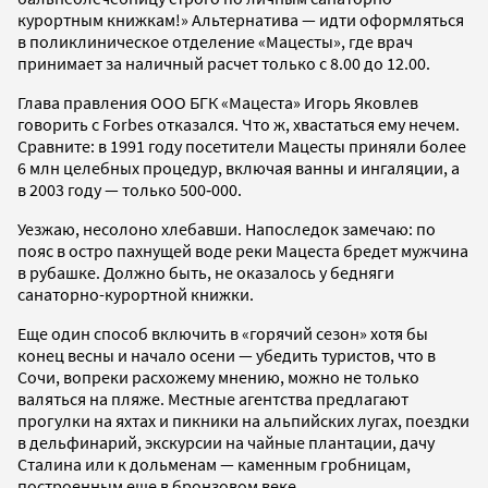
курортным книжкам!» Альтернатива — идти оформляться
в поликлиническое отделение «Мацесты», где врач
принимает за наличный расчет только с 8.00 до 12.00.
Глава правления ООО БГК «Мацеста» Игорь Яковлев
говорить с Forbes отказался. Что ж, хвастаться ему нечем.
Сравните: в 1991 году посетители Мацесты приняли более
6 млн целебных процедур, включая ванны и ингаляции, а
в 2003 году — только 500‑000.
Уезжаю, несолоно хлебавши. Напоследок замечаю: по
пояс в остро пахнущей воде реки Мацеста бредет мужчина
в рубашке. Должно быть, не оказалось у бедняги
санаторно-курортной книжки.
Еще один способ включить в «горячий сезон» хотя бы
конец весны и начало осени — убедить туристов, что в
Сочи, вопреки расхожему мнению, можно не только
валяться на пляже. Местные агентства предлагают
прогулки на яхтах и пикники на альпийских лугах, поездки
в дельфинарий, экскурсии на чайные плантации, дачу
Сталина или к дольменам — каменным гробницам,
построенным еще в бронзовом веке.