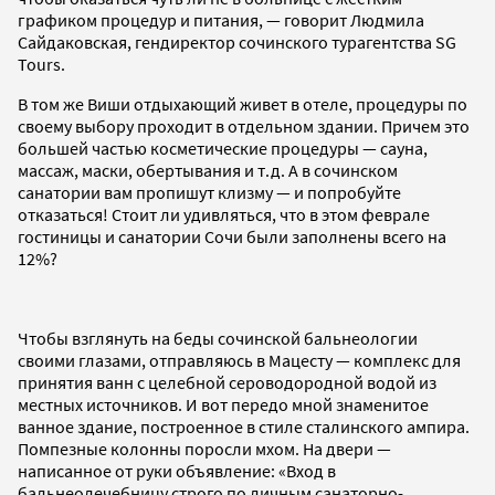
графиком процедур и питания, — говорит Людмила
Сайдаковская, гендиректор сочинского турагентства SG
Tours.
В том же Виши отдыхающий живет в отеле, процедуры по
своему выбору проходит в отдельном здании. Причем это
большей частью косметические процедуры — сауна,
массаж, маски, обертывания и т.д. А в сочинском
санатории вам пропишут клизму — и попробуйте
отказаться! Стоит ли удивляться, что в этом феврале
гостиницы и санатории Сочи были заполнены всего на
12%?
Чтобы взглянуть на беды сочинской бальнеологии
своими глазами, отправляюсь в Мацесту — комплекс для
принятия ванн с целебной сероводородной водой из
местных источников. И вот передо мной знаменитое
ванное здание, построенное в стиле сталинского ампира.
Помпезные колонны поросли мхом. На двери —
написанное от руки объявление: «Вход в
бальнеолечебницу строго по личным санаторно-