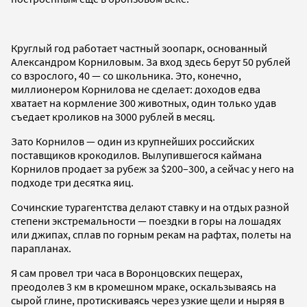
Круглый год работает частный зоопарк, основанный
Александром Корниловым. За вход здесь берут 50 рублей
со взрослого, 40 — со школьника. Это, конечно,
миллионером Корнилова не сделает: доходов едва
хватает на кормление 300 животных, один только удав
съедает кроликов на 3000 рублей в месяц.
Зато Корнилов — один из крупнейших российских
поставщиков крокодилов. Вылупившегося каймана
Корнилов продает за рубеж за $200–300, а сейчас у него на
подходе три десятка яиц.
Сочинские турагентства делают ставку и на отдых разной
степени экстремальности — поездки в горы на лошадях
или джипах, сплав по горным рекам на рафтах, полеты на
парапланах.
Я сам провел три часа в Воронцовских пещерах,
преодолев 3 км в кромешном мраке, оскальзываясь на
сырой глине, протискиваясь через узкие щели и ныряя в