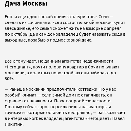
Дача Москвы
Есть и еще один способ привязать туристов к Сочи —
сделать их сочинцами. Если состоятельный москвич купит
здесь жилье, его семья сможет жить на взморье с апреля
по октябрь. Да и сам домовладелец будет наезжать сюда в
выходные, позабыв о подмосковной даче.
Все к тому идет. По данным агентства недвижимости
«Негоциант», почти половину квартир в Сочи покупают
москвичи, а в элитных новостройках они забирают до
80%.
— Раньше москвичи предпочитали коттеджи. Но у нас
особый климат — если зимой дом не отапливать, он
страдает от влажности. Плюс вопрос безопасности.
Поэтому сейчас спрос переключился на квартиры и
таунхаусы, которые оставлять нестрашно, — рассказывает
в интервью Forbes владелец агентства «Негоциант» Павел
Никитин.