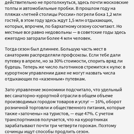
действительно не протолкнуться, здесь почти московские
толпы и автомобильные пробки. В прошлом году на
пляжах «летней столицы России» погрели бока 1,2 млн
гостей, в этом году здесь ждут 1,5 млн отдыхающих,
которых, впрочем, по бархатному сезону сосчитают. Но
местные все равно недовольны — в советские годы здесь
ежегодно загорали более 4 млн человек.
Тогда сезон был длиннее. Большую часть мест в
санаториях распределяли профсоюзы. Если тебе дали
путевку в апреле, но за 30% стоимости, спорить вряд ли
будешь. Теперь же число льготников стремится к нулю: в
курортном управлении даже не могут назвать числа
отдыхающих по «казенным» путевкам.
Зато управление экономики подсчитало, что удельный
вес санаторно-курортной отрасли в общем объеме
производимых городом товаров и услуг — 16%, оборот
розничной торговли и общественного питания, которые
также «заточены» на туристов, — еще 47%. С учетом
транспортников получается, что на курортниках
зарабатывают почти три четверти горожан. Поэтому
сочинцы ищут способы продлить сезон.