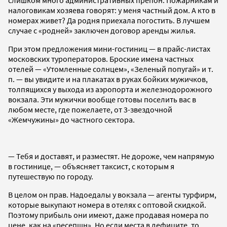
слишком много административных препон. Пожарникам и
налоговикам хозяева говорят: у меня частный дом. А кто в
номерах живет? Да родня приехала погостить. В лучшем
случае с «родней» заключен договор аренды жилья.
При этом предложения мини-гостиниц — в прайс-листах
московских туроператоров. Броские имена частных
отелей — «Утомленные солнцем», «Зеленый попугай» и т.
п. — вы увидите и на плакатах в руках бойких мужичков,
толпящихся у выхода из аэропорта и железнодорожного
вокзала. Эти мужички вообще готовы поселить вас в
любом месте, где пожелаете, от 3-звездочной
«Жемчужины» до частного сектора.
— Тебя и доставят, и разместят. Не дороже, чем напрямую
в гостинице, — объясняет таксист, с которым я
путешествую по городу.
В целом он прав. Надоедалы у вокзала — агенты турфирм,
которые выкупают номера в отелях с оптовой скидкой.
Поэтому прибыль они имеют, даже продавая номера по
цене, как на «ресепшн». Но если места в дефиците, то