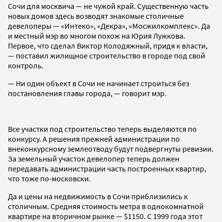
Сочи для москвича — не чужой край. Существенную часть
новых домов здесь возводят знакомые столичные
девелоперы — «Интеко», «Декра», «Мосжилкомплекс». Да
и местный мэр во многом похож на Юрия Лужкова.
Первое, что сделал Виктор Колодяжный, придя к власти,
— поставил жилищное строительство в городе под свой
контроль.
— Ни один объект в Сочи не начинает строиться без
постановления главы города, — говорит мэр.
Все участки под строительство теперь выделяются по
конкурсу. А решения прежней администрации по
внеконкурсному землеотводу будут подвергнуты ревизии.
За земельный участок девелопер теперь должен
передавать администрации часть построенных квартир,
что тоже по-московски.
Да и цены на недвижимость в Сочи приблизились к
столичным. Средняя стоимость метра в однокомнатной
квартире на вторичном рынке — $1150. C 1999 года этот