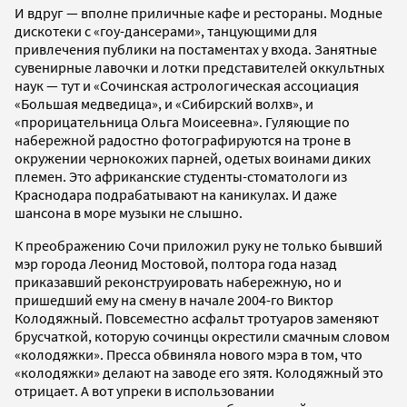
И вдруг — вполне приличные кафе и рестораны. Модные
дискотеки с «гоу-дансерами», танцующими для
привлечения публики на постаментах у входа. Занятные
сувенирные лавочки и лотки представителей оккультных
наук — тут и «Сочинская астрологическая ассоциация
«Большая медведица», и «Сибирский волхв», и
«прорицательница Ольга Моисеевна». Гуляющие по
набережной радостно фотографируются на троне в
окружении чернокожих парней, одетых воинами диких
племен. Это африканские студенты-стоматологи из
Краснодара подрабатывают на каникулах. И даже
шансона в море музыки не слышно.
К преображению Сочи приложил руку не только бывший
мэр города Леонид Мостовой, полтора года назад
приказавший реконструировать набережную, но и
пришедший ему на смену в начале 2004-го Виктор
Колодяжный. Повсеместно асфальт тротуаров заменяют
брусчаткой, которую сочинцы окрестили смачным словом
«колодяжки». Пресса обвиняла нового мэра в том, что
«колодяжки» делают на заводе его зятя. Колодяжный это
отрицает. А вот упреки в использовании