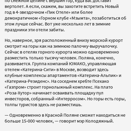
по снежной целине с вершин гор, куда вас доставит
вертолет. А если, скажем, вы захотите встретить Новый
год в 4-звездочном «Пик Отеле» или более
демократичном «Горном клубе «Мзымта», позаботиться об
этом лучше сейчас. Вот уже несколько лет в зимние
праздники эти отели забиты.
Но, наверное, зря расположенный внизу морской курорт
смотрит на горы как на зимнюю палочку-выручалочку.
Сейчас в отелях горного курорта можно одновременно
разместить только тысячу человек. Поляна, конечно,
развивается. Группа компаний ЮМАКО, управляющая
отелем «Катерина-Сити» в Москве, возводит здесь
клубные комплексы апартаментов «Катерина-Альпик» и
«Катерина-Резиденс». На соседнем хребте Псехако
«Газпром» строит горнолыжный комплекс. На плато
«Роза-Хутор» начинает осваивать площадку пул
инвесторов, собранный «Интерросом». Но горы есть горы,
толпы туристов здесь не разместишь.
— Одновременно в Красной Поляне сможет находиться не
больше 15‑000 человек, — говорит мэр Колодяжный.