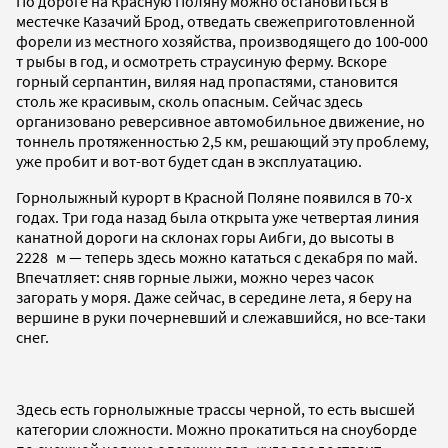
По дороге на Красную Поляну можно остановиться в
местечке Казачий Брод, отведать свежеприготовленной
форели из местного хозяйства, производящего до 100‑000
т рыбы в год, и осмотреть страусиную ферму. Вскоре
горный серпантин, виляя над пропастями, становится
столь же красивым, сколь опасным. Сейчас здесь
организовано реверсивное автомобильное движение, но
тоннель протяженностью 2,5 км, решающий эту проблему,
уже пробит и вот-вот будет сдан в эксплуатацию.
Горнолыжный курорт в Красной Поляне появился в 70-х
годах. Три года назад была открыта уже четвертая линия
канатной дороги на склонах горы Аибги, до высоты в
2228 м — теперь здесь можно кататься с декабря по май.
Впечатляет: сняв горные лыжи, можно через часок
загорать у моря. Даже сейчас, в середине лета, я беру на
вершине в руки почерневший и слежавшийся, но все-таки
снег.
Здесь есть горнолыжные трассы черной, то есть высшей
категории сложности. Можно прокатиться на сноуборде