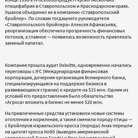
птицефабрик в Ставропольском и Краснодарcком краях.
Ушаков объединил их в компанию «Ставропольский
бройлер». По словам тогдашнего руководителя
«Ставропольского бройлера» Алексея Афанасьева,
реорганизация обеспечила прозрачность финансовых
потоков, а главное — появилась возможность привлекать
заемный капитал.
Компания прошла аудит Deloitte, одновременно начались
переговоры c IFC (Международная финансовая
корпорация, дочерняя организация Всемирного банка,
специализирующаяся на поддержке бизнеса в
развивающихся странах) о кредите на $15 млн. Одним из
условий его предоставления было обязательство
«Агроса» вложить в бизнес не менее $20 млн.
На привлеченные средства установили новые системы
отопления и кормления, а также сменили породу птицы —
с бройлеров израильского кросса (породы) Анак перешли
на цыплят кросса Кобб (выведен американской
корпорацией Tyson Foods) и Росс (от шотландской