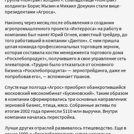
холдинга» Борис Мызин и Михаил Докукин стали вице-
президентами «Агроса».
Наконец через месяц после объявления о создании
агропромышленного проекта «Интерроса» на работу в
компанию был нанят Юрий Огнев, известный трейдер, до
того работавший в компании «Дантон». С ним пришла
целая команда профессиональных торговцев зерном,
которая составила костяк менеджмента торгового дома
«Росхлебопродукт», получившего в свое управление сеть
элеваторов. «Трудно было отказаться от основного
бизнеса «Росхлебопродукта» — зернотрейдинга, даже не
попробовав его», — вспоминает Ушаков.
Спустя еще полгода «Агрос» приобрел обанкротившийся
московский мясокомбинат «Бусиновский». Таким образом
в компании сформировались три основных направления:
зерновой бизнес, птица, мясо. Собранные активы по
итогам 2002 года принесли $110 млн выручки. Внутри
компании началась перестройка.
Лучше других отраслей развивалось птицеводство. Еще в
конце 1990-х «Росхлебопродукт» купил несколько