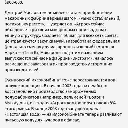
$900‑000.
Дмитрий Маслов тем не менее считает приобретение
макаронных фабрик верным шагом. «Рынок стабильный,
потихоньку растет», — уверяет он. «Агрос» сейчас
объединяет три своих макаронных производства в
единую структуру. Создается общая для всех сеть сбыта,
централизуется закупка муки. Разработана федеральная
(довольно смелая для макаронных изделий) торговая
марка — «Ты и Я». Макароны под этим названием
выпускаются сейчас на фабрике «Экстра М», началось
размещение заказов на их производство у сторонних
производителей.
Бусиновский мясокомбинат тоже перестраивается под
новую концепцию. В начале 2003 года на нем было
восстановлено производство замороженных
полуфабрикатов (например, пельменей «Боярин
Мясоедов»), и сегодня «Агрос» контролирует около 8%
этого рынка. В конце 2003 года запущен проект
«Настоящая вода» — на мясокомбинате теперь разливают
питьевую воду для кулеров в офисах.