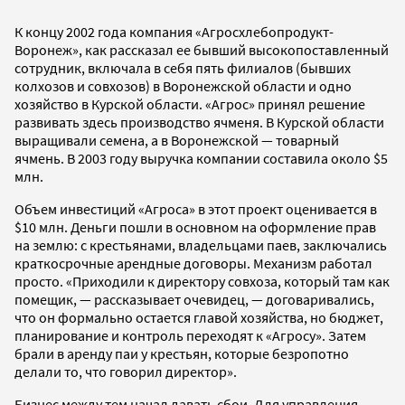
К концу 2002 года компания «Агросхлебопродукт-
Воронеж», как рассказал ее бывший высокопоставленный
сотрудник, включала в себя пять филиалов (бывших
колхозов и совхозов) в Воронежской области и одно
хозяйство в Курской области. «Агрос» принял решение
развивать здесь производство ячменя. В Курской области
выращивали семена, а в Воронежской — товарный
ячмень. В 2003 году выручка компании составила около $5
млн.
Объем инвестиций «Агроса» в этот проект оценивается в
$10 млн. Деньги пошли в основном на оформление прав
на землю: с крестьянами, владельцами паев, заключались
краткосрочные арендные договоры. Механизм работал
просто. «Приходили к директору совхоза, который там как
помещик, — рассказывает очевидец, — договаривались,
что он формально остается главой хозяйства, но бюджет,
планирование и контроль переходят к «Агросу». Затем
брали в аренду паи у крестьян, которые безропотно
делали то, что говорил директор».
Бизнес между тем начал давать сбои. Для управления