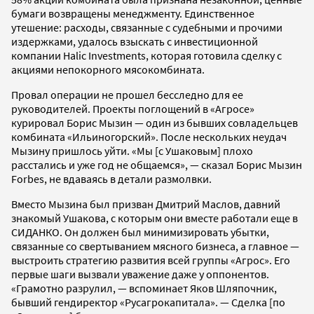
бумаги возвращены менеджменту. Единственное
утешение: расходы, связанные с судебными и прочими
издержками, удалось взыскать с инвестиционной
компании Halic Investments, которая готовила сделку с
акциями непокорного мясокомбината.
Провал операции не прошел бесследно для ее
руководителей. Проекты поглощений в «Агросе»
курировал Борис Мызин — один из бывших совладельцев
комбината «Ильиногорский». После нескольких неудач
Мызину пришлось уйти. «Мы [с Ушаковым] плохо
расстались и уже год не общаемся», — сказал Борис Мызин
Forbes, не вдаваясь в детали размолвки.
Вместо Мызина был призван Дмитрий Маслов, давний
знакомый Ушакова, с которым они вместе работали еще в
СИДАНКО. Он должен был минимизировать убытки,
связанные со свертыванием мясного бизнеса, а главное —
выстроить стратегию развития всей группы «Агрос». Его
первые шаги вызвали уважение даже у оппонентов.
«Грамотно разрулил, — вспоминает Яков Шляпочник,
бывший гендиректор «Русагрокапитала». — Сделка [по