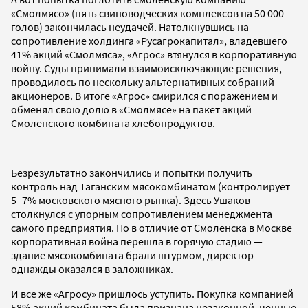
«Смолмясо» (пять свиноводческих комплексов на 50 000
голов) закончилась неудачей. Натолкнувшись на
сопротивление холдинга «Русагрокапитал», владевшего
41% акций «Смолмяса», «Агроc» втянулся в корпоративную
войну. Суды принимали взаимоисключающие решения,
проводилось по нескольку альтернативных собраний
акционеров. В итоге «Агрос» смирился с поражением и
обменял свою долю в «Смолмяcе» на пакет акций
Смоленского комбината хлебопродуктов.
Безрезультатно закончились и попытки получить
контроль над Таганским мясокомбинатом (контролирует
5–7% московского мясного рынка). Здесь Ушаков
столкнулся с упорным сопротивлением менеджмента
самого предприятия. Но в отличие от Смоленска в Москве
корпоративная война перешла в горячую стадию —
здание мясокомбината брали штурмом, директор
однажды оказался в заложниках.
И все же «Агросу» пришлось уступить. Покупка компанией
58% акций комбината была признана незаконной, ценные