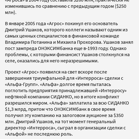
изменившись по сравнению с предыдущим годом ($250
млн).
В январе 2005 года «Агрос» покинул его основатель
Дмитрий Ушаков, которого коллеги называют одним из
самых ценных специалистов в финансовой команде
Владимира Потанина и Михаила Прохорова. Ушаков занял
пост зампреда ОНЭКСИМбанка еще в‑1993 году. Однако
проблемы, с которыми финансист Ушаков столкнулся на
селе, оказались для него неразрешимыми.
Проект «Агрос» появился на свет вскоре после
завершения триумфальной для «Интерроса» сделки с
«Альфа-Групп». «Альфа» долгое время пыталась
поглотить предприятия принадлежавшей «Интерросу»
нефтяной компании СИДАНКО, но в итоге конфликт
разрешился миром. «Альфа» заплатила за всю СИДАНКО
$1,3 млрд, притом что ОНЭКСИМбанк в свое время
получил эту компанию на залоговом аукционе за $350
млн. Дмитрий Ушаков, на тот момент генеральный
директор «Интерроса», сыграл в организации сделки с
«Альфой» не последнюю роль.