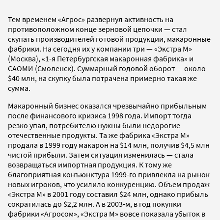
Тем временем «Агрос» развернул активность на
противоположном конце зерновой цепочки — стал
скупать производителей готовой продукции, макаронные
фабрики. На сегодня их у компании три — «Экстра М»
(Москва), «1-я Петербургская макаронная фабрика» и
САОМИ (Смоленск). Суммарный годовой оборот — около
$40 млн, на скупку была потрачена примерно такая же
сумма.
Макаронный бизнес оказался чрезвычайно прибыльным
после финансового кризиса 1998 года. Импорт тогда
резко упал, потребителю нужны были недорогие
отечественные продукты. Та же фабрика «Экстра М»
продала в 1999 году макарон на $14 млн, получив $4,5 млн
чистой прибыли. Затем ситуация изменилась — стала
возвращаться импортная продукция. К тому же
благоприятная конъюнктура 1999-го привлекла на рынок
новых игроков, что усилило конкуренцию. Объем продаж
«Экстра М» в 2001 году составил $24 млн, однако прибыль
сократилась до $2,2 млн. А в 2003-м, в год покупки
фабрики «Агросом», «Экстра М» вовсе показала убыток в