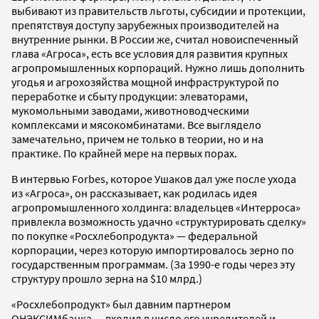
выбивают из правительств льготы, субсидии и протекции,
препятствуя доступу зарубежных производителей на
внутренние рынки. В России же, считал новоиспеченный
глава «Агроса», есть все условия для развития крупных
агропромышленных корпораций. Нужно лишь дополнить
угодья и агрохозяйства мощной инфраструктурой по
переработке и сбыту продукции: элеваторами,
мукомольными заводами, животноводческими
комплексами и мясокомбинатами. Все выглядело
замечательно, причем не только в теории, но и на
практике. По крайней мере на первых порах.
В интервью Forbes, которое Ушаков дал уже после ухода
из «Агроса», он рассказывает, как родилась идея
агропромышленного холдинга: владельцев «Интерроса»
привлекла возможность удачно «структурировать сделку»
по покупке «Росхлебопродукта» — федеральной
корпорации, через которую импортировалось зерно по
государственным программам. (За 1990-е годы через эту
структуру прошло зерна на $10 млрд.)
«Росхлебопродукт» был давним партнером
ОНЭКСИМбанка — входил в число его учредителей и