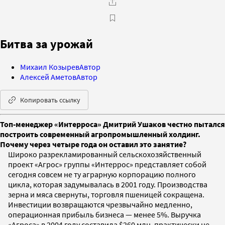
Битва за урожай
Михаил Козырев
Автор
Алексей Аметов
Автор
Копировать ссылку
Топ-менеджер «Интерроса» Дмитрий Ушаков честно пытался
построить современный агропромышленный холдинг.
Почему через четыре года он оставил это занятие?
Широко разрекламированный сельскохозяйственный
проект «Агрос» группы «Интеррос» представляет собой
сегодня совсем не ту аграрную корпорацию полного
цикла, которая задумывалась в 2001 году. Производства
зерна и мяса свернуты, торговля пшеницей сокращена.
Инвестиции возвращаются чрезвычайно медленно,
операционная прибыль бизнеса — менее 5%. Выручка
«Агроса» в 2004 году составила $260 млн, практически не