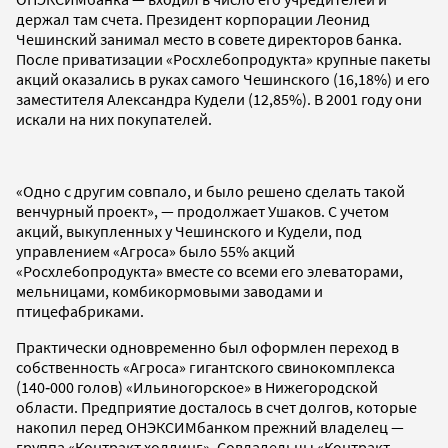
держал там счета. Президент корпорации Леонид
Чешинский занимал место в совете директоров банка.
После приватизации «Росхлебопродукта» крупные пакеты
акций оказались в руках самого Чешинского (16,18%) и его
заместителя Александра Кудели (12,85%). В 2001 году они
искали на них покупателей.
«Одно с другим совпало, и было решено сделать такой
венчурный проект», — продолжает Ушаков. С учетом
акций, выкупленных у Чешинского и Кудели, под
управлением «Агроса» было 55% акций
«Росхлебопродукта» вместе со всеми его элеваторами,
мельницами, комбикормовыми заводами и
птицефабриками.
Практически одновременно был оформлен переход в
собственность «Агроса» гигантского свинокомплекса
(140‑000 голов) «Ильиногорское» в Нижегородской
области. Предприятие досталось в счет долгов, которые
накопил перед ОНЭКСИМбанком прежний владелец —
группа «Контракт холдинг». Совладельцы «Контракт