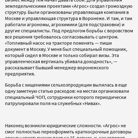
земледельческими проектами «Агрос» создал громоздкую
структуру. Были организованы управляющая компания в
Москве и управляющая структура в Воронеже. И там, и там
работали агрономы, агрохимики (для подстраховки) и
другие специалисты. Под предлогом борьбы с воровством
все решения требовалось согласовывать с центром.
«Топливный насос на тракторе поменять — пиши
документ в Москву. У меня был специальный помощник,
который сидел в Москве и только собирал визы. Эта
управленческая вертикаль убивала доходность», —
рассказывает бывший менеджер воронежского
предприятия.
Борьба с хищениями сельхозпродукции вылилась в еще
одну заметную статью расходов: на местах организовали
специальный ЧОП, сотрудники которого периодически
патрулировали поля на служебных «Нивах».
Наконец возникли юридические сложности. «Агрос» не
смог полностью переоформить краткосрочные договоры
аренды крестьянских паев на 15-летние, и, как говорит