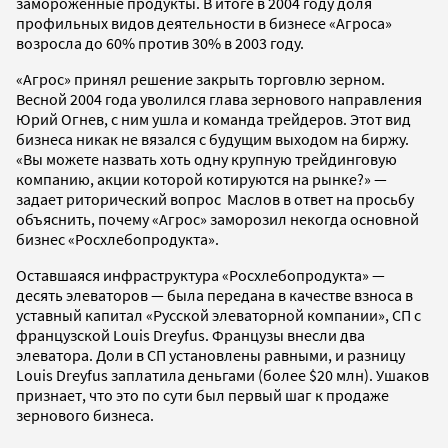
замороженные продукты. В итоге в 2004 году доля
профильных видов деятельности в бизнесе «Агроса»
возросла до 60% против 30% в 2003 году.
«Агрос» принял решение закрыть торговлю зерном.
Весной 2004 года уволился глава зернового направления
Юрий Огнев, с ним ушла и команда трейдеров. Этот вид
бизнеса никак не вязался с будущим выходом на биржу.
«Вы можете назвать хоть одну крупную трейдинговую
компанию, акции которой котируются на рынке?» —
задает риторический вопрос Маслов в ответ на просьбу
объяснить, почему «Агрос» заморозил некогда основной
бизнес «Росхлебопродукта».
Оставшаяся инфраструктура «Росхлебопродукта» —
десять элеваторов — была передана в качестве взноса в
уставный капитал «Русской элеваторной компании», СП с
французской Louis Dreyfus. Французы внесли два
элеватора. Доли в СП установлены равными, и разницу
Louis Dreyfus заплатила деньгами (более $20 млн). Ушаков
признает, что это по сути был первый шаг к продаже
зернового бизнеса.