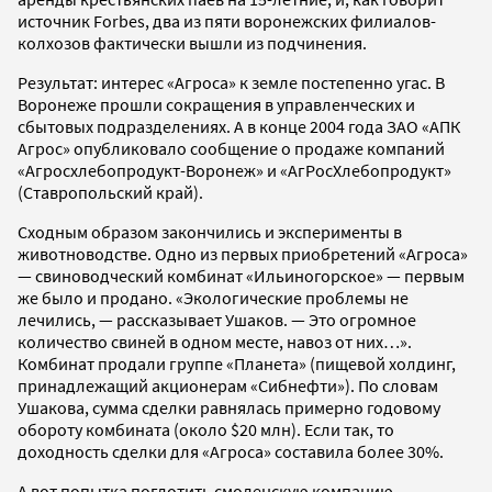
источник Forbes, два из пяти воронежских филиалов-
колхозов фактически вышли из подчинения.
Результат: интерес «Агроса» к земле постепенно угас. В
Воронеже прошли сокращения в управленческих и
сбытовых подразделениях. А в конце 2004 года ЗАО «АПК
Агрос» опубликовало сообщение о продаже компаний
«Агросхлебопродукт-Воронеж» и «АгРосХлебопродукт»
(Ставропольский край).
Сходным образом закончились и эксперименты в
животноводстве. Одно из первых приобретений «Агроса»
— свиноводческий комбинат «Ильиногорское» — первым
же было и продано. «Экологические проблемы не
лечились, — рассказывает Ушаков. — Это огромное
количество свиней в одном месте, навоз от них…».
Комбинат продали группе «Планета» (пищевой холдинг,
принадлежащий акционерам «Сибнефти»). По словам
Ушакова, сумма сделки равнялась примерно годовому
обороту комбината (около $20 млн). Если так, то
доходность сделки для «Агроса» составила более 30%.
А вот попытка поглотить смоленскую компанию