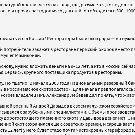
ературой доставляется на склад, где, разумеется, тоже должн
овки и прочих расходов мясо для стейков обходится в 500–1000 
 покупать его в России? Рестораторы были бы и рады — но нужно
ый потребитель закажет в ресторане пермский окорок вместо п
и Мушег Мамиконян.
ову, нужно вложить деньги на 9–12 лет, а кто в России сейча
 Сервис», крупного поставщика продуктов в рестораны.
. Но тщетно. В начале 2003 года Национальный резервный ба
 в России мясное скотоводство». Для начала предполагалось 
м Forbes владелец НРБ Александр Лебедев дал понять, что жив
ной военный Андрей Давыдов в своем калужском хозяйстве «ДиК
исывался с зарубежными специалистами. Объемы производства 
ку дорогостоящего племенного скота у Давыдова денег нет. С 
еменной скот сохранился еще с советских времен, и скрещивае
ть 12 лет) у него будет стадо почти чистокровных герефордов.