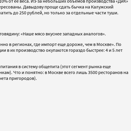
10% от ее веса. Из-за небольших объемов производства «ДиК»
нтересованы. Давыдову проще сдать бычка на Калужский
атить до 250 рублей, но только за отдельные части туши.
говядину: «Наше мясо вкуснее западных аналогов».
нно в регионах, где импорт еще дороже, чем в Москве». По
и в их производство окупаются гораздо быстрее: 4 и 5 лет
питания в систему общепита (этот сегмент рынка еще
енкам). Что и понятно: в Москве всего лишь 3500 ресторанов на
учета пригородов).