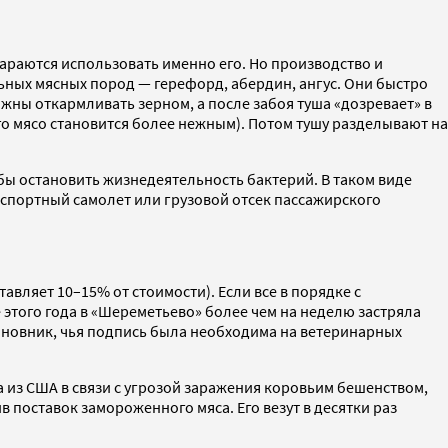
тараются использовать именно его. Но производство и
ьных мясных пород — герефорд, абердин, ангус. Они быстро
ны откармливать зерном, а после забоя туша «дозревает» в
го мясо становится более нежным). Потом тушу разделывают на
обы остановить жизнедеятельность бактерий. В таком виде
анспортный самолет или грузовой отсек пассажирского
вляет 10–15% от стоимости). Если все в порядке с
 этого года в «Шереметьево» более чем на неделю застряла
чиновник, чья подпись была необходима на ветеринарных
са из США в связи с угрозой заражения коровьим бешенством,
в поставок замороженного мяса. Его везут в десятки раз