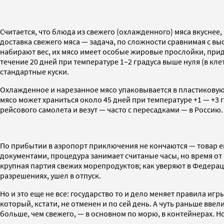
Считается, что блюда из свежего (охлажденного) мяса вкуснее
доставка свежего мяса — задача, по сложности сравнимая с 
набирают вес, их мясо имеет особые жировые прослойки, при
течение 20 дней при температуре 1–2 градуса выше нуля (в кл
стандартные куски.
Охлажденное и нарезанное мясо упаковывается в пластиковую 
мясо может храниться около 45 дней при температуре +1 — +3
рейсового самолета и везут — часто с пересадками — в Россию.
По прибытии в аэропорт приключения не кончаются — товар ещ
документами, процедура занимает считаные часы, но время от 
крупная партия свежих морепродуктов; как уверяют в Федерац
разрешениях, ушел в отпуск.
Но и это еще не все: государство то и дело меняет правила иг
который, кстати, не отменен и по сей день. А чуть раньше вве
больше, чем свежего, — в основном по морю, в контейнерах. Н