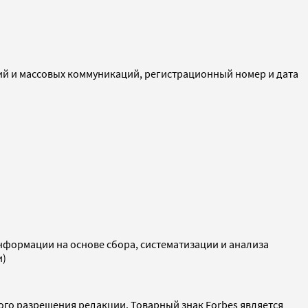
ий и массовых коммуникаций, регистрационный номер и дата
ормации на основе сбора, систематизации и анализа
и)
ого разрешения редакции. Товарный знак Forbes является