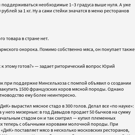
ы поддерживаться необходимые 1–3 градуса выше нуля. А уже
рублей за 1 кг. Ну а сами стейки значатся в меню ресторанов
го товара в стране нет.
армского окорока. Помимо собственно мяса, он покупает также
с к этому готов?» — задает риторический вопрос Юрий
нк при поддержке Минсельхоза с помпой объявил о создании
закупить 1500 французских коров мясной породы. Однако
отноводство ему более неинтересно.
» вырастил мясное стадо в 300 голов. Делал все «по науке»:
у него мизерные: в год Давыдов продает 50 бычков на сумму
начальным стадом он и так схитрил — купил племенных
т их теперь с обычными коровами молочной породы. При
 «ДиК» поставляет мясо в несколько московских ресторанов,