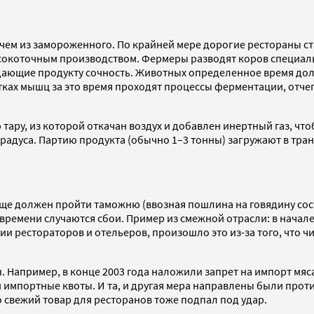
, чем из замороженного. По крайней мере дорогие рестораны с
высокоточным производством. Фермеры разводят коров специал
дающие продукту сочность. Животных определенное время долж
етках мышц за это время проходят процессы ферментации, отче
тару, из которой откачан воздух и добавлен инертный газ, чт
 градуса. Партию продукта (обычно 1–3 тонны) загружают в тр
е должен пройти таможню (ввозная пошлина на говядину соста
времени случаются сбои. Пример из смежной отрасли: в начале
ии рестораторов и отельеров, произошло это из-за того, что 
ры. Например, в конце 2003 года наложили запрет на импорт мя
ли импортные квоты. И та, и другая мера направлены были проти
о свежий товар для ресторанов тоже подпал под удар.