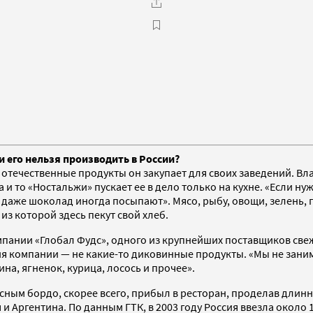
и его нельзя производить в России?
е отечественные продукты он закупает для своих заведений. В
и то «Ностальжи» пускает ее в дело только на кухне. «Если ну
 даже шоколад иногда посыпают». Мясо, рыбу, овощи, зелень, 
из которой здесь пекут свой хлеб.
пании «Глобал Фудс», одного из крупнейших поставщиков свеж
ция компании — не какие-то диковинные продукты. «Мы не зан
на, ягненок, курица, лосось и прочее».
расным бордо, скорее всего, прибыл в ресторан, проделав дли
 и Аргентина. По данным ГТК, в 2003 году Россия ввезла около