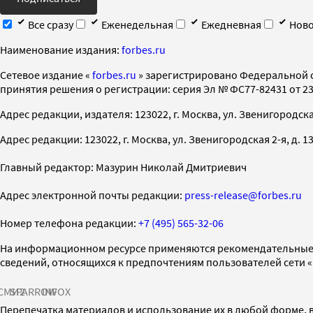
Все сразу
Еженедельная
Ежедневная
Ново
Наименование издания:
forbes.ru
Cетевое издание «
forbes.ru
» зарегистрировано Федеральной 
принятия решения о регистрации: серия Эл № ФС77-82431 от 23 
Адрес редакции, издателя: 123022, г. Москва, ул. Звенигородская 2-
Адрес редакции: 123022, г. Москва, ул. Звенигородская 2-я, д. 13, с
Главный редактор: Мазурин Николай Дмитриевич
Адрес электронной почты редакции:
press-release@forbes.ru
Номер телефона редакции:
+7 (495) 565-32-06
На информационном ресурсе применяются рекомендательные 
сведений, относящихся к предпочтениям пользователей сети 
СМИ2
SPARROW
INFOX
Перепечатка материалов и использование их в любой форме, в