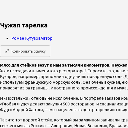
Чужая тарелка
Роман Кутузов
Автор
Копировать ссылку
Мясо для стейков везут к нам за тысячи километров. Неужел
Хотите озадачить именитого ресторатора? Спросите его, каки
Бухаров, например, припомнил одну лишь поваренную соль. Да 
используем французскую морскую соль. Она очень вкусная, ею
привозят из-за границы. Иностранного происхождения и мука, 
И «Ностальжи» отнюдь не исключение. В портфеле заказов ком
«Глобал Фудс» делают закупки 500 ресторанов, и специализа
Фудс» Андрей Хартли, — мы нацелены «в центр тарелки»: говяди
Так что тот дорогой стейк, который вы за ужином запивали к
свежего мяса в Россию — Австралия, Новая Зеландия, Бразилия