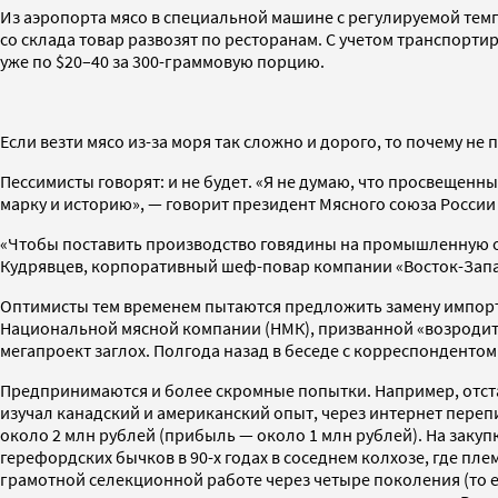
Из аэропорта мясо в специальной машине с регулируемой темп
со склада товар развозят по ресторанам. С учетом транспортир
уже по $20–40 за 300-граммовую порцию.
Если везти мясо из-за моря так сложно и дорого, то почему не
Пессимисты говорят: и не будет. «Я не думаю, что просвещенн
марку и историю», — говорит президент Мясного союза Росси
«Чтобы поставить производство говядины на промышленную осн
Кудрявцев, корпоративный шеф-повар компании «Восток-Запад
Оптимисты тем временем пытаются предложить замену импорту
Национальной мясной компании (НМК), призванной «возродить
мегапроект заглох. Полгода назад в беседе с корреспонденто
Предпринимаются и более скромные попытки. Например, отстав
изучал канадский и американский опыт, через интернет переп
около 2 млн рублей (прибыль — около 1 млн рублей). На закуп
герефордских бычков в 90-х годах в соседнем колхозе, где пл
грамотной селекционной работе через четыре поколения (то ес