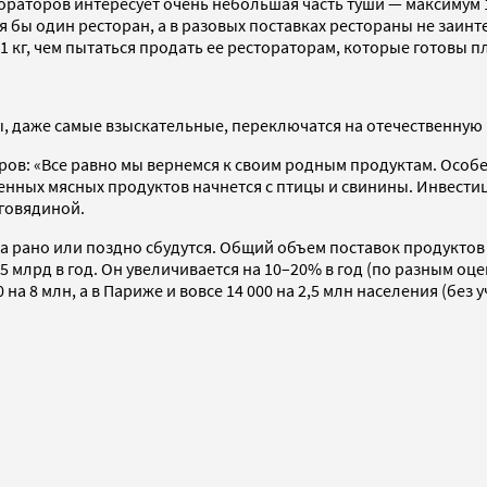
тораторов интересует очень небольшая часть туши — максимум 
тя бы один ресторан, а в разовых поставках рестораны не заи
 кг, чем пытаться продать ее рестораторам, которые готовы пл
ы, даже самые взыскательные, переключатся на отечественную 
аров: «Все равно мы вернемся к своим родным продуктам. Особе
нных мясных продуктов начнется с птицы и свинины. Инвестици
 говядиной.
а рано или поздно сбудутся. Общий объем поставок продуктов 
3–5 млрд в год. Он увеличивается на 10–20% в год (по разным оц
 на 8 млн, а в Париже и вовсе 14 000 на 2,5 млн населения (без 