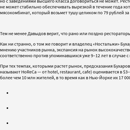
но с заведениями высшего класса договориться не может. Рес
не может стабильно обеспечивать вырезкой в течение года хо
мясокомбинат, который возьмет тушу целиком по 79 рублей за 1
Тем не менее Давыдов верит, что рано или поздно ресторатор
Как ни странно, о том же говорит и владелец «Ностальжи» Бух
мнению участников рынка, экспансия на рынок высококачестве
соответственно против упоминавшихся уже 9–12 лет в случае с
При тех темпах, которыми растет рынок, предсказания Бухаров
называют HoReCa — от hotel, restaurant, cafe) оценивается в $
более чем 10 млн жителей, в то время как в Нью-Йорке их 17 000