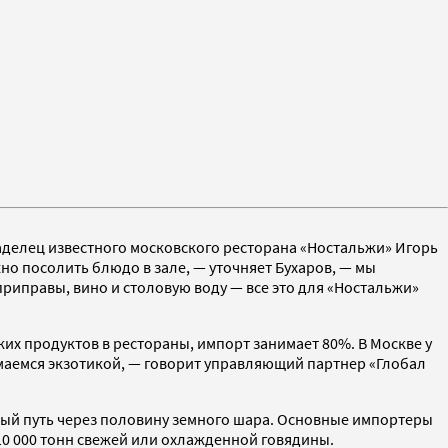
ладелец известного московского ресторана «Ностальжи» Игорь
жно посолить блюдо в зале, — уточняет Бухаров, — мы
приправы, вино и столовую воду — все это для «Ностальжи»
их продуктов в рестораны, импорт занимает 80%. В Москве у
имаемся экзотикой, — говорит управляющий партнер «Глобал
нный путь через половину земного шара. Основные импортеры
 10 000 тонн свежей или охлажденной говядины.