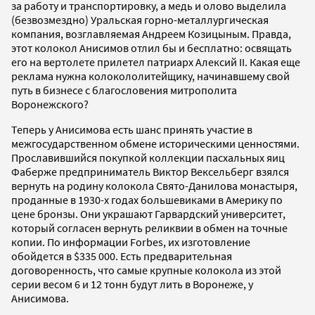
за работу и транспортировку, а медь и олово выделила
(безвозмездно) Уральская горно-металлургическая
компания, возглавляемая Андреем Козицыным. Правда,
этот колокол Анисимов отлил бы и бесплатно: освящать
его на вертолете прилетел патриарх Алексий II. Какая еще
реклама нужна колокололитейщику, начинавшему свой
путь в бизнесе с благословения митрополита
Воронежского?
Теперь у Анисимова есть шанс принять участие в
межгосударственном обмене историческими ценностями.
Прославившийся покупкой коллекции пасхальных яиц
Фаберже предприниматель Виктор Вексельберг взялся
вернуть на родину колокола Свято-Данилова монастыря,
проданные в 1930-х годах большевиками в Америку по
цене бронзы. Они украшают Гарвардский университет,
который согласен вернуть реликвии в обмен на точные
копии. По информации Forbes, их изготовление
обойдется в $335 000. Есть предварительная
договоренность, что самые крупные колокола из этой
серии весом 6 и 12 тонн будут лить в Воронеже, у
Анисимова.