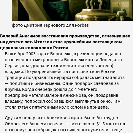
фото Дмитрия Тернового для Forbes
Валерий Анисимов восстановил производство, исчезнувшее
на десятки лет. Итог: он стал крупнейшим поставщиком
церковных колоколов в России
В октябре 2003 года в Воронеже, в резиденции недавно
назначенного митрополита Воронежского и Липецкого
Сергия, праздновали тезоименитство (день ангела)
владыки. По укоренившейся в постсоветской России
традиции поздравлять иерарха собралась местная элита
— политики и бизнесмены. Один подарок следовал за
другим. Когда очередь дошла до 47-летнего
предпринимателя Валерия Анисимова, он, поздравив
владыку, попросил собравшихся выглянуть в окно. Там
стоял тягач с пятитонным колоколом на прицепе.
Другого подарка от Анисимова ждать было бы трудно.
Оборот его бизнеса невелик — всего около $1,5 млн в год,
но к нему часто обращаются священнослужители, а еще