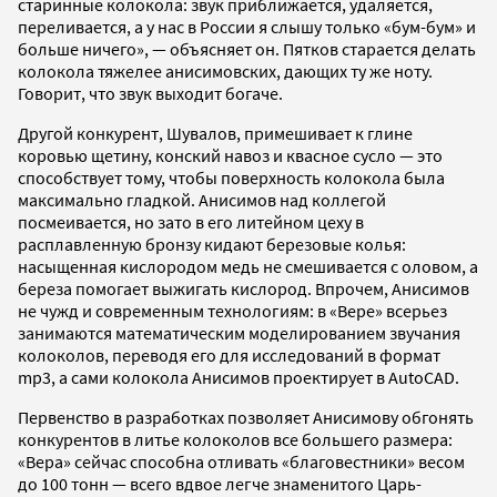
старинные колокола: звук приближается, удаляется,
переливается, а у нас в России я слышу только «бум-бум» и
больше ничего», — объясняет он. Пятков старается делать
колокола тяжелее анисимовских, дающих ту же ноту.
Говорит, что звук выходит богаче.
Другой конкурент, Шувалов, примешивает к глине
коровью щетину, конский навоз и квасное сусло — это
способствует тому, чтобы поверхность колокола была
максимально гладкой. Анисимов над коллегой
посмеивается, но зато в его литейном цеху в
расплавленную бронзу кидают березовые колья:
насыщенная кислородом медь не смешивается с оловом, а
береза помогает выжигать кислород. Впрочем, Анисимов
не чужд и современным технологиям: в «Вере» всерьез
занимаются математическим моделированием звучания
колоколов, переводя его для исследований в формат
mp3, а сами колокола Анисимов проектирует в AutoCAD.
Первенство в разработках позволяет Анисимову обгонять
конкурентов в литье колоколов все большего размера:
«Вера» сейчас способна отливать «благовестники» весом
до 100 тонн — всего вдвое легче знаменитого Царь-