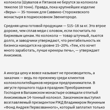
колокола (Шувалов и Пятаков не берутся за колокола
тяжелее 10 тонн). Правда, пока крупнейшее изделие
«Веры» — 35-тонник для Саввино-Сторожевского
монастыря в подмосковном Звенигороде.
Средняя цена готовой продукции — $15–18 за кг. Это втрое
дороже, чем сплав меди с оловом, если посчитать по
биржевым ценам. Но колокола — товар штучный, льются
долго, и заводчики утверждают, что рентабельность их
бизнеса находится на уровне 15–20%. «Тем, кто хочет
много заработать, лучше крекеры печь», — утверждает
Анисимов.
А иногда цену и вовсе называет не производитель, а
заказчик — ведь по-прежнему среди клиентов
колокололитейщиков нередки предприниматели. В
августе прошлого года в праздник Преображения
Господня в Валаамском монастыре освящали отлитый
Анисимовым 14-тонный колокол. Заказчиком выступил
возглавляемый президентом РЖД Владимиром Якуниным
«Фонд Андрея Первозванного», который заплатил только