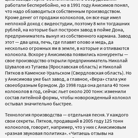
работали бесперебойно, но в 1991 году Анисимов понял,
что надо обзаводиться собственным производством.
Кроме денег от продажи колоколов, он все еще имел
неплохой доход с видеостудии, поэтому 8 млн тогдашних
рублей, на которые был построен завод в пойме Дона,
предприниматель вынул из собственного кармана. Завод
этот — два цеха, печь, где плавят олово и медь, да
несколько огромных ям в земле, в которые и отливаются
колокола. Вскоре у Анисимова появились конкуренты —
свое производство открыли предприниматель Николай
Шувалов из Тутаева (Ярославская область) и Николай
Пятков в Каменске-Уральском (Свердловская область). Но
у Анисимова уже был завод, а главное, «Вера» стала уже
своеобразным брэндом. До 1998 года она делала 40 тонн
колоколов в год, сейчас льет около 200 тонн: изменили
состав литейной формы, чтобы новорожденный колокол
остывал значительно быстрее.
Технология производства — отдельная песня. У каждого
свои секреты. Пятков, продавший в 2005 году 125 тонн
колоколов, говорит, например, что у них с Анисимовым
«разная звуковая политика». «Читаешь отзывы на