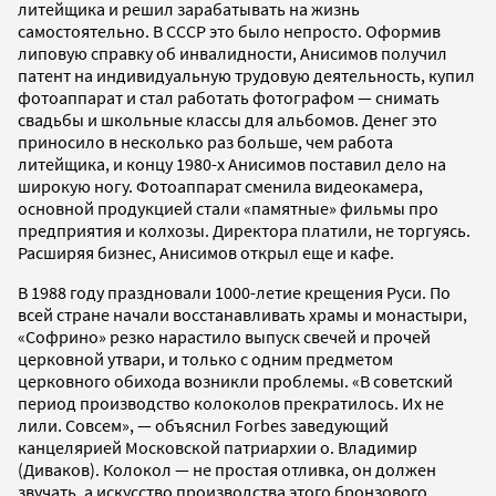
литейщика и решил зарабатывать на жизнь
самостоятельно. В СССР это было непросто. Оформив
липовую справку об инвалидности, Анисимов получил
патент на индивидуальную трудовую деятельность, купил
фотоаппарат и стал работать фотографом — снимать
свадьбы и школьные классы для альбомов. Денег это
приносило в несколько раз больше, чем работа
литейщика, и концу 1980-х Анисимов поставил дело на
широкую ногу. Фотоаппарат сменила видеокамера,
основной продукцией стали «памятные» фильмы про
предприятия и колхозы. Директора платили, не торгуясь.
Расширяя бизнес, Анисимов открыл еще и кафе.
В 1988 году праздновали 1000-летие крещения Руси. По
всей стране начали восстанавливать храмы и монастыри,
«Софрино» резко нарастило выпуск свечей и прочей
церковной утвари, и только с одним предметом
церковного обихода возникли проблемы. «В советский
период производство колоколов прекратилось. Их не
лили. Совсем», — объяснил Forbes заведующий
канцелярией Московской патриархии о. Владимир
(Диваков). Колокол — не простая отливка, он должен
звучать, а искусство производства этого бронзового