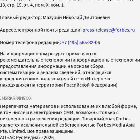
13, стр. 15, эт. 4, пом. X, ком. 1
Главный редактор: Мазурин Николай Дмитриевич
Адрес электронной почты редакции:
press-release@forbes.ru
Номер телефона редакции:
+7 (495) 565-32-06
На информационном ресурсе применяются
рекомендательные технологии (информационные технологии
предоставления информации на основе сбора,
систематизации и анализа сведений, относящихся
к предпочтениям пользователей сети «Интернет»,
находящихся на территории Российской Федерации)
СМИ2
SPARROW
INFOX
Перепечатка материалов и использование их в любой форме,
в том числе и в электронных СМИ, возможны только с
письменного разрешения редакции. Товарный знак Forbes
является исключительной собственностью Forbes Media Asia
Pte. Limited. Все права защищены.
AO «АС Рус Медиа»
·
2026