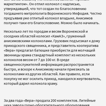
маркетингом». Он отлил колокол с надписью,
утверждавшей, что тот создан по благословению
тогдашнего митрополита Воронежского Мефодия. Честно
предъявив уже отлитый колокол владыке, Анисимов
получил-таки его благословение. Можно было начинать.
Несколько лет по городам и весям Воронежской и
соседних областей колесил «КамАЗ», груженный
анисимовскими колоколами. Грузовик подъезжал к дому
приходского священника, и представитель кооператива
«Вера» предлагал батюшке приобрести для молчащей
звонницы храма стандартный комплект из нескольких
колоколов весом от 7 до 100 кг. В среде
священнослужителей информация распространяется
быстро, и вскоре к Анисимову начали приезжать за
колоколами из других областей. Как правило, если
покупку не мог осилить приход, находился жертвователь,
который дарил колокола храму.
За два года «Вера» продала 200 комплектов. Литейные
цеха завода горно-обогатительного оборудования