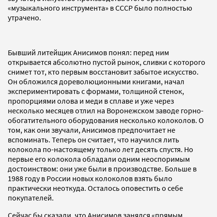
«музыкального инструмента» в СССР было полностью
утрачено.
Бывший литейщик Анисимов понял: перед ним
открывается абсолютно пустой рынок, сливки с которого
снимет тот, кто первым восстановит забытое искусство.
Он обложился дореволюционными книгами, начал
экспериментировать с формами, толщиной стенок,
пропорциями олова и меди в сплаве и уже через
несколько месяцев отлил на Воронежском заводе горно-
обогатительного оборудования несколько колоколов. О
том, как они звучали, Анисимов предпочитает не
вспоминать. Теперь он считает, что научился лить
колокола по-настоящему только лет десять спустя. Но
первые его колокола обладали одним неоспоримым
достоинством: они уже были в производстве. Больше в
1988 году в России новых колоколов взять было
практически неоткуда. Осталось оповестить о себе
покупателей.
Сейчас бы сказали, что Анисимов занялся «прямым