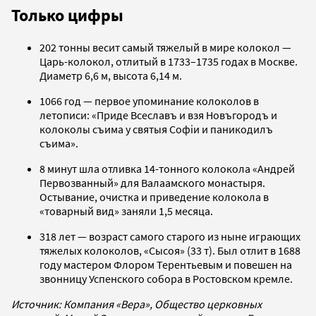
Только цифры
202 тонны весит самый тяжелый в мире колокол —
Царь-колокол, отлитый в 1733–1735 годах в Москве.
Диаметр 6,6 м, высота 6,14 м.
1066 год — первое упоминание колоколов в
летописи: «Приде Всеславъ и взя Новъгородъ и
колоколы съима у святыя Софiи и паникодилъ
съима».
8 минут шла отливка 14-тонного колокола «Андрей
Первозванный» для Валаамского монастыря.
Остывание, очистка и приведение колокола в
«товарный вид» заняли 1,5 месяца.
318 лет — возраст самого старого из ныне играющих
тяжелых колоколов, «Сысоя» (33 т). Был отлит в 1688
году мастером Флором Терентьевым и повешен на
звонницу Успенского собора в Ростовском кремле.
Источник: Компания «Вера», Общество церковных