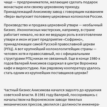
чаще — предприниматели, желающие сделать подарок
монастырю или своему церковному приходу.
Принадлежащий Анисимову завод с говорящим названием
«Вера» выпускает половину церковных колоколов России.
Производство и продажа церковной утвари — необычный
бизнес. Иконописных мастерских, например, в стране
работает немало, но все же ведущую роль в изготовлении
утвари и икон играет предприятие «Софрино»,
принадлежащее самой Русской православной церкви
(РПЦ). А вот крупнейший колокололитейщик страны —
человек хотя и православный, но с официальными
структурами РПЦ никак не связанный. Еще в конце 1980-х
годов Валерий Анисимов содержал в центре Воронежа
кафе и видеостудию. Как рядовому кооператору удалось
стать одним из крупнейших поставщиков церкви?
Частный бизнес Анисимова начался задолго до крушения
советской власти. В 1981 году Валерий, поссорившись с
начальством на Воронежском заводе тяжелых
механических прессов, уволился с должности инженера-