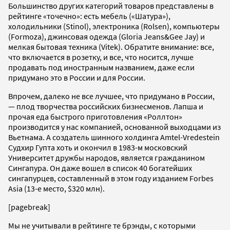
Большинство других категорий товаров представлены в
рейтинге «точечно»: есть мебель («Шатура»),
холодильники (Stinol), электроника (Rolsen), компьютеры
(Formoza), джинсовая одежда (Gloria Jeans&Gee Jay) и
мелкая бытовая техника (Vitek). Обратите внимание: все,
что включается в розетку, и все, что носится, лучше
продавать под иностранным названием, даже если
придумано это в России и для России.
Впрочем, далеко не все лучшее, что придумано в России,
— плод творчества российских бизнесменов. Лапша и
прочая еда быстрого приготовления «Роллтон»
производится у нас компанией, основанной выходцами из
Вьетнама. А создатель шинного холдинга Amtel-Vredestein
Судхир Гупта хоть и окончил в 1983-м московский
Университет дружбы народов, является гражданином
Сингапура. Он даже вошел в список 40 богатейших
сингапурцев, составленный в этом году изданием Forbes
Asia (13-е место, $320 млн).
[pagebreak]
Мы не учитывали в рейтинге те брэнды, с которыми