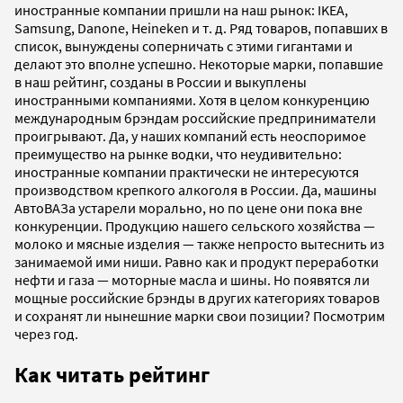
иностранные компании пришли на наш рынок: IKEA,
Samsung, Danone, Heineken и т. д. Ряд товаров, попавших в
список, вынуждены соперничать с этими гигантами и
делают это вполне успешно. Некоторые марки, попавшие
в наш рейтинг, созданы в России и выкуплены
иностранными компаниями. Хотя в целом конкуренцию
международным брэндам российские предприниматели
проигрывают. Да, у наших компаний есть неоспоримое
преимущество на рынке водки, что неудивительно:
иностранные компании практически не интересуются
производством крепкого алкоголя в России. Да, машины
АвтоВАЗа устарели морально, но по цене они пока вне
конкуренции. Продукцию нашего сельского хозяйства —
молоко и мясные изделия — также непросто вытеснить из
занимаемой ими ниши. Равно как и продукт переработки
нефти и газа — моторные масла и шины. Но появятся ли
мощные российские брэнды в других категориях товаров
и сохранят ли нынешние марки свои позиции? Посмотрим
через год.
Как читать рейтинг