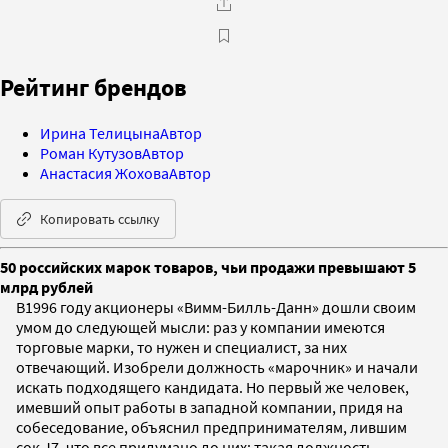
Рейтинг брендов
Ирина Телицына
Автор
Роман Кутузов
Автор
Анастасия Жохова
Автор
Копировать ссылку
50 российских марок товаров, чьи продажи превышают 5
млрд рублей
В1996 году акционеры «Вимм-Билль-Данн» дошли своим
умом до следующей мысли: раз у компании имеются
торговые марки, то нужен и специалист, за них
отвечающий. Изобрели должность «марочник» и начали
искать подходящего кандидата. Но первый же человек,
имевший опыт работы в западной компании, придя на
собеседование, объяснил предпринимателям, лившим
сок J7, что все придумано до них: такая должность