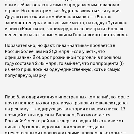
они и сейчас остаются самым продаваемым товаром в
стране. Но посмотрим, как будет развиваться ситуация.
Другая советская автомобильная марка — «Волга»
занимает теперь лишь восьмое место, на водку «Путинка»
и пиво «Клинское», к примеру, население тратит больше
денег, чем на легковые машины Горьковского автозавода.
Поразительно, но факт: пива «Балтика» продается в
России более чем на $1,3 млрд. Если учесть, что
официальный оборот розничной торговли в прошлом
году составил $245 млрд, то выйдет, что полпроцента (!)
из него пришлось на одну-единственную, хоть и самую
популярную, марку.
Пиво благодаря усилиям иностранных компаний, которые
почти полностью контролируют рынок и не жалеют денег
на рекламу, — лидирующая категория в нашем списке: 13
позиций из пятидесяти. Впрочем, Россия остается
Россией: 9 мест в рейтинге держит водка. И в отличие от
пивных брэндов водочные поголовно созданы
отечественными производителями, причем некоторые —