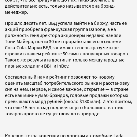
действительно есть, только называется она брэнд-
менеджер.
Прошло десять лет. ВБД успела выйти на биржу, часть ее
акций приобрела французская группа Danone, а на
должность гендиректора акционеры недавно наняли
Тони Майера, почти 30 лет проработавшего в системе
Coca-Cola. Марки ВБД занимают теперь сразу четыре
строчки в нашем рейтинге 50 самых популярных товаров.
Такого же результата достигли только международные
пивные холдинги BBH и InBev.
Составленный нами рейтинг позволяет по-новому
оценить масштаб потребительского рынка и расстановку
сил на нем. Первое, и самое важное, открытие — в стране
есть как минимум 50 брэндов, годовые продажи которых
превышают 5 млрд рублей (около $180 млн). И это притом,
что еще 15 лет назад подавляющего большинства этих
товаров просто не существовало в природе.
Конечно, тогда колесили по дорогам автомобили Lada —