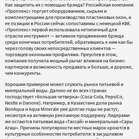
Как защитить их с помощью брэнда? Российская компания
«Проплекс» торгует оборудованием, сырьем и
комплектующими для производства пластиковых окон, и
ее позиции в России сейчас сопоставимы с немецкой KBE.
«Проплекс» первой использовала нетипичный для
отрасли инструмент — активное продвижение брэнда
среди конечных потребителей, обратившись к ним как бы
через голову своих непосредственных клиентов —
торговцев оконными профилями. Преуспев в этом,
компания получила мощный рычаг влияния на бизнес-
партнеров и возможность продавать и больше, и дороже,
чем конкуренты.
Хорошим примером может служить рынок питьевой и
минеральной воды. Далеко не во всех странах
господствует «большая четверка» (Coca-Cola, PepsiCo,
Nestle и Danone). Например, в Казахстане доли рынка
BonAqua и Aqua Minerale уже долгие годы не растут,
несмотря на активную рекламную поддержку. Лидерами
же остаются питьевая вода «Тассай» и минеральная «Сары
Агаш». Причины популярности местных марок кроются в
культурных особенностях потребителя: в засушливом