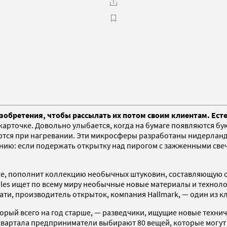
бретения, чтобы рассылать их потом своим клиентам. Естес
карточке. Довольно улыбается, когда на бумаге появляются бу
тся при нагревании. Эти микросферы разработаны нидерландс
нию: если подержать открытку над пирогом с зажженными свеч
иже, пополнит коллекцию необычных штуковин, составляющую о
les ищет по всему миру необычные новые материалы и технолог
ати, производитель открыток, компания Hallmark, — один из 
орый всего на год старше, — разведчики, ищущие новые техни
квартала предприниматели выбирают 80 вещей, которые могут