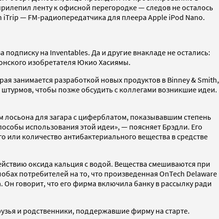
 прилепил ленту к офисной перегородке — следов не осталось
n iTrip — FM-радиопередатчика для плеера Apple iPod Nano.
 подписку на Inventables. Да и другие внакладе не остались:
японского изобретателя Юкио Хасиямы.
ая занимается разработкой новых продуктов в Binney & Smith,
х штурмов, чтобы позже обсудить с коллегами возникшие идеи.
м лосьона для загара с циферблатом, показывавшим степень
пособы использования этой идеи», — поясняет Брэдли. Его
го или количество антибактериального вещества в средстве
ействию оксида кальция с водой. Вещества смешиваются при
лобах потребителей на то, что произведенная OnTech Delaware
. Он говорит, что его фирма включила банку в рассылку ради
рузья и родственники, поддержавшие фирму на старте.