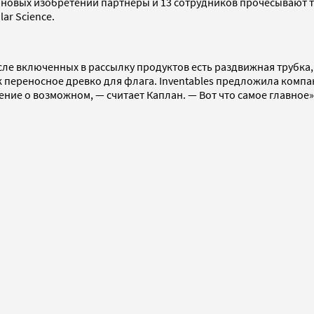
х новых изобретений партнеры и 13 сотрудников прочесывают 
ar Science.
ле включенных в рассылку продуктов есть раздвижная трубка, 
к переносное древко для флага. Inventables предложила комп
ие о возможном, — считает Каплан. — Вот что самое главное»