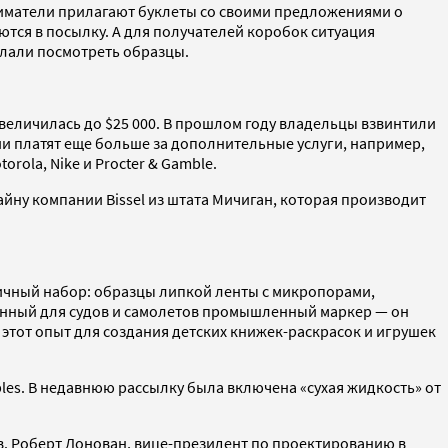
ниматели прилагают буклеты со своими предложениями о
ются в посылку. А для получателей коробок ситуация
слали посмотреть образцы.
 увеличилась до $25 000. В прошлом году владельцы взвинтили
и платят еще больше за дополнительные услуги, например,
rola, Nike и Procter & Gamble.
йну компании Bissel из штата Мичиган, которая производит
ичный набор: образцы липкой ленты с микропорами,
ченный для судов и самолетов промышленный маркер — он
этот опыт для создания детских книжек-раскрасок и игрушек
bles. В недавнюю рассылку была включена «сухая жидкость» от
ов. Роберт Донован, вице-президент по проектированию в