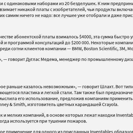
ки с одинаковыми наборами из 20 безделушек. К ним предпри
 взимает никакой платы с изобретателей, чьи продукты включа
их самим ничего не надо: все лучшее уже отобрали и даже при
 качестве абонентской платы взималось $4000, эта сумма быстро
й и программой консультаций до $200 000. Некоторые компани
ди сотни клиентов компании — BMW, Boston Scientific, 3M, Moto
е», — говорит Дуглас Медема, менеджер по промышленному диза
ое раньше казалось невозможным», — говорит Шлахт. Вот тип
ающегося пластика и легкой стали. Там также был предназна
смыслила его использование, предложив компаниям применить 
ney & Smith, изготовитель цветных карандашей Crayola.
к и мелких компаний, в основе которых лежат находки Inventa
иногда используется при тушении пожаров.
овое применение для одного из присланных Inventables образц