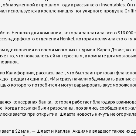
, обнаруженной в прошлом году в рассылке от Inventables. Он
иал используется в креплении для популярного продукта Griffi
тв. Неплохо для компании, которая заплатила всего $16 000 за
дюссельдорфского отделения Henkel, которая получила его от 
м вдохновения во время мозговых штурмов. Карен Дэвис, котор
яет то, что показалось ей интересным, в комнате для мозговы
 новинок.
из Калифорнии, рассказывает, что был заинтригован флаконо
х до тридцати единиц). «Мы сразу начали обдумывать разные с
мощью которого потребители могут варьировать вкус морожено
щаяся консервная банка, которая работает благодаря взаимод
офе. Когда посылки были разосланы, появились сообщения о жа
лескивается при открытии. Шлахта новость ничуть не огорчила
ает в $2 млн, — Шлахт и Каплан. Акциями владеют также их д