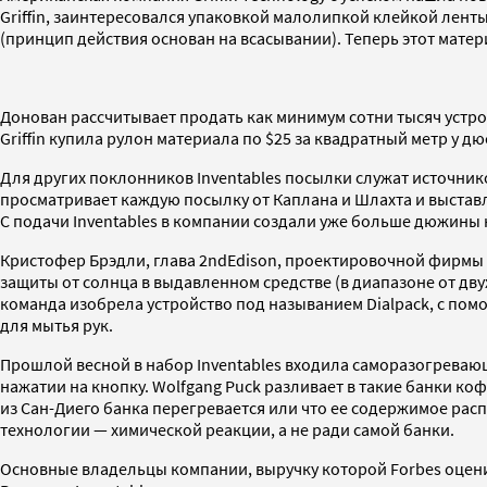
Griffin, заинтересовался упаковкой малолипкой клейкой ленты
(принцип действия основан на всасывании). Теперь этот матер
Донован рассчитывает продать как минимум сотни тысяч устройс
Griffin купила рулон материала по $25 за квадратный метр у 
Для других поклонников Inventables посылки служат источнико
просматривает каждую посылку от Каплана и Шлахта и выставл
С подачи Inventables в компании создали уже больше дюжины
Кристофер Брэдли, глава 2ndEdison, проектировочной фирмы 
защиты от солнца в выдавленном средстве (в диапазоне от дву
команда изобрела устройство под называнием Dialpack, с по
для мытья рук.
Прошлой весной в набор Inventables входила саморазогреваю
нажатии на кнопку. Wolfgang Puck разливает в такие банки к
из Сан-Диего банка перегревается или что ее содержимое расп
технологии — химической реакции, а не ради самой банки.
Основные владельцы компании, выручку которой Forbes оценив