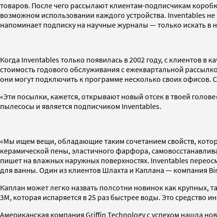
товаров. После чего рассылают клиентам-подписчикам короб
возможном использовании каждого устройства. Inventables не
напоминает подписку на научные журналы — только искать в н
Когда Inventables только появилась в 2002 году, с клиентов в
стоимость годового обслуживания с ежеквартальной рассылко
они могут подключить к программе несколько своих офисов. Сре
«Эти посылки, кажется, открывают новый отсек в твоей голов
пылесосы и является подписчиком Inventables.
«Мы ищем вещи, обладающие таким сочетанием свойств, котор
керамической пены, эластичного фарфора, самовосстанавлив
пишет на влажных наружных поверхностях. Inventables перео
для ванны. Один из клиентов Шлахта и Каплана — компания Bin
Каплан может легко назвать полсотни новинок как крупных, та
3M, которая испаряется в 25 раз быстрее воды. Это средство 
Американская компания Griffin Technology с успехом нашла н