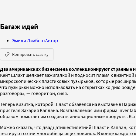
Багаж идей
Эмили Лэмберт
Автор
Копировать ссылку
Два американских бизнесмена коллекционируют странные изо
Кейт Шлахт щелкает зажигалкой и подносит пламя к визитной 
микроскопических пластиковых пузырьков, которые расширяю
что пузырьки можно использовать на открытках ко дню рожде
разговора», — говорит он, сияя.
Теперь визитка, которой Шлахт обзавелся на выставке в Пар
приятеля Захария Каплана. Возглавляемая ими фирма Inventab
образом помогает им создавать инновационные продукты. Кст
Можно сказать, что двадцатишестилетний Шлахт и Каплан, кот
тестируют сотни многообещающих новинок. В конце каждого 