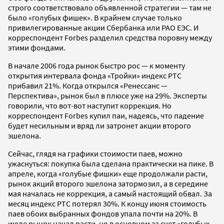
строго соответствовало объявленной стратегии — там не
было «голубых фишек». В крайнем случае только
привилегированные акции Сбербанка или РАО ЕЭС. И
корреспондент Forbes разделил средства поровну между
этими фондами.
В начале 2006 года рынок быстро рос — к моменту
открытия интервала фонда «Тройки» индекс РТС
прибавил 21%. Когда открылся «Ренессанс —
Перспектива», рынок был в плюсе уже на 29%. Эксперты
говорили, что вот-вот наступит коррекция. Но
корреспондент Forbes купил паи, надеясь, что падение
будет несильным и вряд ли затронет акции второго
эшелона.
Сейчас, глядя на графики стоимости паев, можно
ужаснуться: покупка была сделана практически на пике. В
апреле, когда «голубые фишки» еще продолжали расти,
рынок акций второго эшелона затормозил, а в середине
мая началась не коррекция, а самый настоящий обвал. За
месяц индекс РТС потерял 30%. К концу июня стоимость
паев обоих выбранных фондов упала почти на 20%. В
июле рынок начал расти, но в основном за счет «голубых