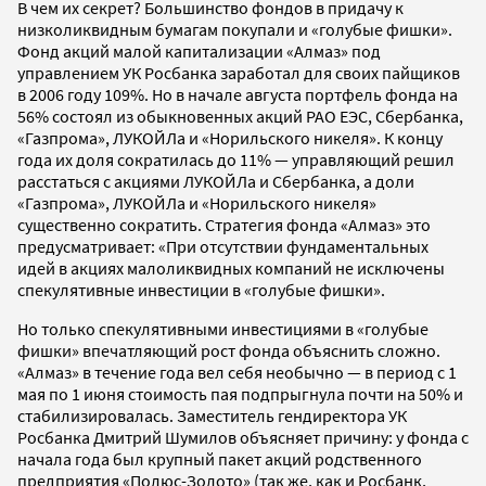
В чем их секрет? Большинство фондов в придачу к
низколиквидным бумагам покупали и «голубые фишки».
Фонд акций малой капитализации «Алмаз» под
управлением УК Росбанка заработал для своих пайщиков
в 2006 году 109%. Но в начале августа портфель фонда на
56% состоял из обыкновенных акций РАО ЕЭС, Сбербанка,
«Газпрома», ЛУКОЙЛа и «Норильского никеля». К концу
года их доля сократилась до 11% — управляющий решил
расстаться с акциями ЛУКОЙЛа и Сбербанка, а доли
«Газпрома», ЛУКОЙЛа и «Норильского никеля»
существенно сократить. Стратегия фонда «Алмаз» это
предусматривает: «При отсутствии фундаментальных
идей в акциях малоликвидных компаний не исключены
спекулятивные инвестиции в «голубые фишки».
Но только спекулятивными инвестициями в «голубые
фишки» впечатляющий рост фонда объяснить сложно.
«Алмаз» в течение года вел себя необычно — в период с 1
мая по 1 июня стоимость пая подпрыгнула почти на 50% и
стабилизировалась. Заместитель гендиректора УК
Росбанка Дмитрий Шумилов объясняет причину: у фонда с
начала года был крупный пакет акций родственного
предприятия «Полюс-Золото» (так же, как и Росбанк,