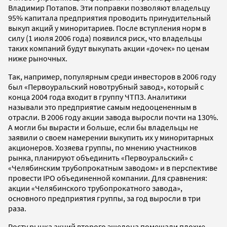
Владимир Потапов. Эти поправки позволяют владельцу
95% капитала предприятия проводить принудительный
выкуп акций у миноритариев. После вступления норм в
силу (1 июля 2006 года) появился риск, что владельцы
таких компаний будут выкупать акции «дочек» по ценам
ниже рыночных.
Так, например, популярным среди инвесторов в 2006 году
был «Первоуральский новотрубный завод», который с
конца 2004 года входит в группу ЧТПЗ. Аналитики
называли это предприятие самым недооцененным в
отрасли. В 2006 году акции завода выросли почти на 130%.
А могли бы вырасти и больше, если бы владельцы не
заявили о своем намерении выкупить их у миноритарных
акционеров. Хозяева группы, по мнению участников
рынка, планируют объединить «Первоуральский» с
«Челябинским трубопрокатным заводом» и в перспективе
провести IPO объединенной компании. Для сравнения:
акции «Челябинского трубопрокатного завода»,
основного предприятия группы, за год выросли в три
раза.
Росту рынка акций второго эшелона помешали плохие