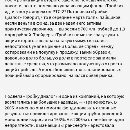
новости, но что помешало управляющим фонда «Тройки»
идти в ногу с индексом РТС-2? Потапов из «Тройки
Диалог» говорит, что в середине марта толпы пайщиков
несли деньги в фонд, за две недели его активы
практически удвоились — выросли с 700 млн рублей до 1,3
млрд рублей. Трейдеры «Тройки» не могли сразу купить
акции второго эшелона на такую сумму: сказались
недостаток бумаг на рынке и большие спрэды между
котировками на покупку и продажу. Таким образом,
довольно долго большую долю в портфеле занимали
денежные средства, что размывало полученную от роста
акций прибыль. А когда большинство запланированных
позиций было сформировано, начался обвал рынка.
Подвела «Тройку Диалог» и одна из компаний, на которую
возлагались наибольшие надежды, — «Транснефть». В
2005-м именно она помогла фонду показать отличные
результаты: привилегированные акции трубопроводной
монополии выросли на 163%. А в 2006-м от нее были одни
неприятности. В мае акции «Транснефти» арестовала