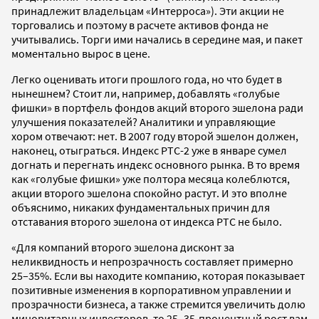
принадлежит владельцам «Интерроса»). Эти акции не
торговались и поэтому в расчете активов фонда не
учитывались. Торги ими начались в середине мая, и пакет
моментально вырос в цене.
Легко оценивать итоги прошлого года, но что будет в
нынешнем? Стоит ли, например, добавлять «голубые
фишки» в портфель фондов акций второго эшелона ради
улучшения показателей? Аналитики и управляющие
хором отвечают: нет. В 2007 году второй эшелон должен,
наконец, отыграться. Индекс РТС-2 уже в январе сумел
догнать и перегнать индекс основного рынка. В то время
как «голубые фишки» уже полтора месяца колеблются,
акции второго эшелона спокойно растут. И это вполне
объяснимо, никаких фундаментальных причин для
отставания второго эшелона от индекса РТС не было.
«Для компаний второго эшелона дисконт за
неликвидность и непрозрачность составляет примерно
25–35%. Если вы находите компанию, которая показывает
позитивные изменения в корпоративном управлении и
прозрачности бизнеса, а также стремится увеличить долю
миноритарных инвесторов, то 25–35-процентный рост вам