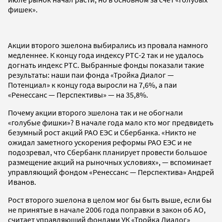
фишек».
Акции второго эшелона выбирались из провала намного
медленнее. К концу года индексу РТС-2 так и не удалось
догнать индекс РТС. Выбранные фонды показали такие
результаты: наши паи фонда «Тройка Диалог —
Потенциал» к концу года выросли на 7,6%, а паи
«Ренессанс — Перспективы» — на 35,8%.
Почему акции второго эшелона так и не обогнали
«голубые фишки»? В начале года мало кто мог предвидеть
безумный рост акций РАО ЕЭС и Сбербанка. «Никто не
ожидал заметного ускорения реформы РАО ЕЭС и не
подозревал, что Сбербанк планирует провести большое
размещение акций на рыночных условиях», — вспоминает
управляющий фондом «Ренессанс — Перспектива» Андрей
Иванов.
Рост второго эшелона в целом мог бы быть выше, если бы
не принятые в начале 2006 года поправки в закон об АО,
считает управляющий фондами УК «Тройка Диалог»