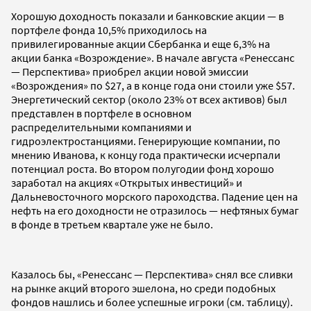
Хорошую доходность показали и банковские акции — в
портфеле фонда 10,5% приходилось на
привилегированные акции Сбербанка и еще 6,3% на
акции банка «Возрождение». В начале августа «Ренессанс
— Перспектива» приобрел акции новой эмиссии
«Возрождения» по $27, а в конце года они стоили уже $57.
Энергетический сектор (около 23% от всех активов) был
представлен в портфеле в основном
распределительными компаниями и
гидроэлектростанциями. Генерирующие компании, по
мнению Иванова, к концу года практически исчерпали
потенциал роста. Во втором полугодии фонд хорошо
заработал на акциях «Открытых инвестиций» и
Дальневосточного морского пароходства. Падение цен на
нефть на его доходности не отразилось — нефтяных бумаг
в фонде в третьем квартале уже не было.
Казалось бы, «Ренессанс — Перспектива» снял все сливки
на рынке акций второго эшелона, но среди подобных
фондов нашлись и более успешные игроки (см. таблицу).