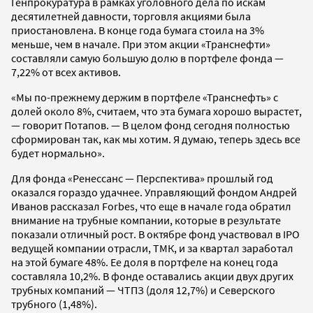
Генпрокуратура в рамках уголовного дела по искам
десятилетней давности, торговля акциями была
приостановлена. В конце года бумага стоила на 3%
меньше, чем в начале. При этом акции «Транснефти»
составляли самую большую долю в портфеле фонда —
7,22% от всех активов.
«Мы по-прежнему держим в портфеле «Транснефть» с
долей около 8%, считаем, что эта бумага хорошо вырастет,
— говорит Потапов. — В целом фонд сегодня полностью
сформирован так, как мы хотим. Я думаю, теперь здесь все
будет нормально».
Для фонда «Ренессанс — Перспектива» прошлый год
оказался гораздо удачнее. Управляющий фондом Андрей
Иванов рассказал Forbes, что еще в начале года обратил
внимание на трубные компании, которые в результате
показали отличный рост. В октябре фонд участвовал в IPO
ведущей компании отрасли, ТМК, и за квартал заработал
на этой бумаге 48%. Ее доля в портфеле на конец года
составляла 10,2%. В фонде оставались акции двух других
трубных компаний — ЧТПЗ (доля 12,7%) и Северского
трубного (1,48%).