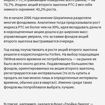
70,7%. Индекс акций второго эшелона РТС-2 вел себя
намного скромнее: 42,2% роста.
Но в начале 2006 года мнение Шкрапкина разделяли
многие фондовики. Аналитики тогда предсказывали рост
индекса РТС не более чем на 30%, идея вкладывать деньги
в недооцененные акции дошла и до широких масс:
управляющие уверяли, что за паями фондов акций
второго эшелона выстраиваются очереди.
Год назад поучаствовать в росте акций второго эшелона
решили и корреспонденты Forbes. На выбор подходящих
ПИФов много времени не потребовалось — на рынке их
было всего около десяти. Подавляющее большинство
фондов, ориентированных на акции второго эшелона,
регистрируются как интервальные (то есть купить и
продать их паи можно лишь в определенные интервалы
времени, обычно раз в квартал). Именно среди таких
фондов мы попробовали выбрать лучшие.
В списке, например, оказался фонд «Тройка Диалог —