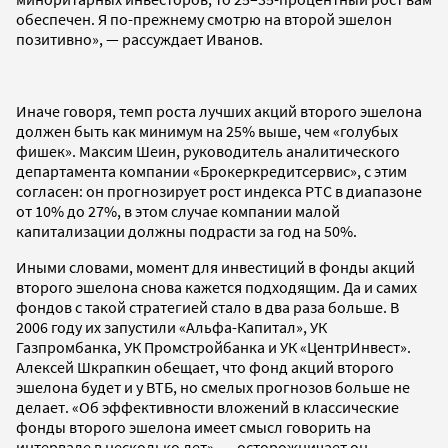
обеспечен. Я по-прежнему смотрю на второй эшелон
позитивно», — рассуждает Иванов.
Иначе говоря, темп роста лучших акций второго эшелона
должен быть как минимум на 25% выше, чем «голубых
фишек». Максим Шеин, руководитель аналитического
департамента компании «Брокеркредитсервис», с этим
согласен: он прогнозирует рост индекса РТС в диапазоне
от 10% до 27%, в этом случае компании малой
капитализации должны подрасти за год на 50%.
Иными словами, момент для инвестиций в фонды акций
второго эшелона снова кажется подходящим. Да и самих
фондов с такой стратегией стало в два раза больше. В
2006 году их запустили «Альфа-Капитал», УК
Газпромбанка, УК Промстройбанка и УК «ЦентрИнвест».
Алексей Шкрапкин обещает, что фонд акций второго
эшелона будет и у ВТБ, но смелых прогнозов больше не
делает. «Об эффективности вложений в классические
фонды второго эшелона имеет смысл говорить на
интервале в несколько лет», — осторожничает он.