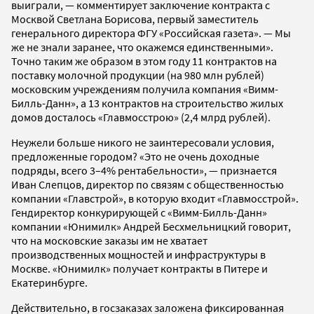
выиграли, — комментирует заключение контракта с
Москвой Светлана Борисова, первый заместитель
генерального директора ФГУ «Российская газета». — Мы
же не знали заранее, что окажемся единственными».
Точно таким же образом в этом году 11 контрактов на
поставку молочной продукции (на 980 млн рублей)
московским учреждениям получила компания «Вимм-
Билль-Данн», а 13 контрактов на строительство жилых
домов досталось «Главмосстрою» (2,4 млрд рублей).
Неужели больше никого не заинтересовали условия,
предложенные городом? «Это не очень доходные
подряды, всего 3–4% рентабельности», — признается
Иван Слепцов, директор по связям с общественностью
компании «Главстрой», в которую входит «Главмосстрой».
Гендиректор конкурирующей с «Вимм-Билль-Данн»
компании «Юнимилк» Андрей Бесхмельницкий говорит,
что на московские заказы им не хватает
производственных мощностей и инфраструктуры в
Москве. «Юнимилк» получает контракты в Питере и
Екатеринбурге.
Действительно, в госзаказах заложена фиксированная