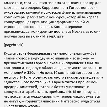
Более того, сложившаяся система открывает простор для
картельных сговоров. Корреспондент Forbes попросил
руководство крупной московской фирмы, производящей
компьютеры, рассказать о конкурсе, который выиграла
конкурирующая организация с формулировкой «у
единственного поставщика». Компьютерщики
признались: да, конкурентам досталась Москва, зато они
получат заказы в Санкт-Петербурге.
[pagebreak]
Куда смотрит Федеральная антимонопольная служба?
«Такой сговор между двумя компаниями возможен, —
признает Михаил Евраев, начальник управления ФАС по
контролю и надзору в области недвижимости, локальных
монополий и ЖКХ. — Но ведь 10 компаний договориться
не смогут!» То, что сейчас так много заказов размещается у
единственного поставщика, Евраев считает проблемой
предпринимателей, которые боятся участвовать в
конкурсах и зарабатывать прибыль. «Их 15 лет приучали,
что все делится между своими, — теперь никак отучиться
не могут», — горячится чиновник. Интересно, куда спустя
15 лет делись «свои»?