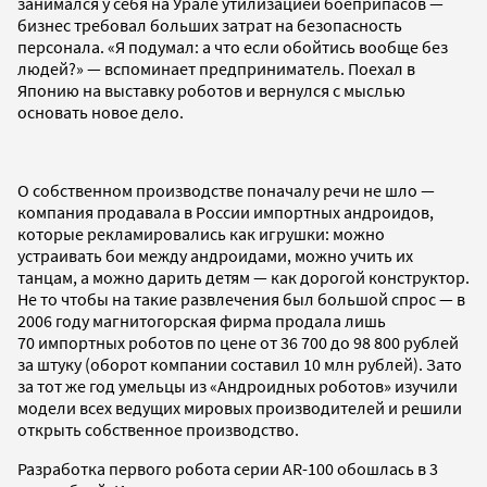
занимался у себя на Урале утилизацией боеприпасов —
бизнес требовал больших затрат на безопасность
персонала. «Я подумал: а что если обойтись вообще без
людей?» — вспоминает предприниматель. Поехал в
Японию на выставку роботов и вернулся с мыслью
основать новое дело.
О собственном производстве поначалу речи не шло —
компания продавала в России импортных андроидов,
которые рекламировались как игрушки: можно
устраивать бои между андроидами, можно учить их
танцам, а можно дарить детям — как дорогой конструктор.
Не то чтобы на такие развлечения был большой спрос — в
2006 году магнитогорская фирма продала лишь
70 импортных роботов по цене от 36 700 до 98 800 рублей
за штуку (оборот компании составил 10 млн рублей). Зато
за тот же год умельцы из «Андроидных роботов» изучили
модели всех ведущих мировых производителей и решили
открыть собственное производство.
Разработка первого робота серии AR-100 обошлась в 3