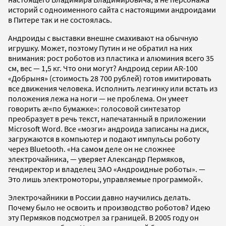
историй с одноименного сайта с настоящими андроидами
в Питере так и не состоялась.
Андроиды с выставки внешне смахивают на обычную
игрушку. Может, поэтому Путин и не обратил на них
внимания: рост роботов из пластика и алюминия всего 35
см, вес — 1,5 кг. Что они могут? Андроид серии AR-100
«Добрыня» (стоимость 28 700 рублей) готов имитировать
все движения человека. Исполнить лезгинку или встать из
положения лежа на ноги — не проблема. Он умеет
говорить æ«по бумажке»: голосовой синтезатор
преобразует в речь текст, напечатанный в приложении
Microsoft Word. Все «мозги» андроида записаны на диск,
загружаются в компьютер и подают импульсы роботу
через Bluetooth. «На самом деле он не сложнее
электрочайника, — уверяет Александр Пермяков,
гендиректор и владелец ЗАО «Андроидные роботы». —
Это лишь электромоторы, управляемые программой».
Электрочайники в России давно научились делать.
Почему было не освоить и производство роботов? Идею
эту Пермяков подсмотрел за границей. В 2005 году он