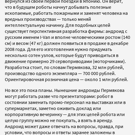
вернулся из своей первой поездки в Японию. Он верит,
что в будущем роботы начнут добывать полезные
ископаемые, работать пожарными и заменят человека на
вредных производствах — только меняй
интеллектуальную начинку. Для подобных целей
существует перспективная разработка фирмы: андроид с
русским именем I-Van и вполне человеческими ростом (140
см) и весом (47 кг) должен появиться в продаже в декабре
2008 года. Для его изготовления нужно придумать
несколько сотен узлов, которые будут приводиться в
движение примерно 29 сервоприводами (моторчиками).
Разработка стоит, по словам Пермякова, 32 млн рублей,
производство одного экземпляра — 700 000 рублей.
Ориентировочная розничная цена — около 1 млн рублей.
Но все это пока планы. Нынешние андроиды Пермякова
могут работать разве что презентаторами: робот в
состоянии заменить промо-персонал на выставках или в
супермаркетах, заметно оживить доклад или
корпоративную вечеринку — для этих целей робота или
целую группу можно не покупать, а взять в аренду.
Андроид может даже отвечать на вопросы, правда, при
условии, что вопросы и ответы заранее заложены в