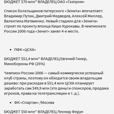
БЮДЖЕТ $70 млн* ВЛАДЕЛЕЦ ОАО «Газпром»
Список болельщиков питерского «Зенита» впечатляет:
Владимир Путин, Дмитрий Медведев, Алексей Миллер,
Валентина Матвиенко. Новый стадион для «Зенита»
строят по проекту японца Кишо Курокавы. В чемпионате
России 2006 года «Зенит» занял 4-е место.
ПФК «ЦСКА»
БЮДЖЕТ $51,4 млн* ВЛАДЕЛЕЦ Евгений Гинер,
Минобороны РФ (25%)
Чемпион России-2006 — самый коммерчески успешный
клуб страны, поэтому он обходится своим владельцам
дешево: при расходах в $51,4 млн ЦСКА планирует
заработать сам $49,9 млн (это деньги спонсоров, продажа
игроков, права на телетрансляции и т. д.).
ФК «Спартак» /Москва
БЮДЖЕТ $50 млн* ВЛАДЕЛЕЦ Леонид Федун