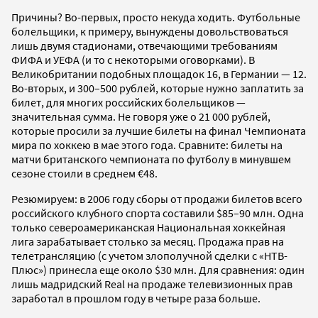
Причины? Во-первых, просто некуда ходить. Футбольные
болельщики, к примеру, вынуждены довольствоваться
лишь двумя стадионами, отвечающими требованиям
ФИФА и УЕФА (и то с некоторыми оговорками). В
Великобритании подобных площадок 16, в Германии — 12.
Во-вторых, и 300–500 рублей, которые нужно заплатить за
билет, для многих российских болельщиков —
значительная сумма. Не говоря уже о 21 000 рублей,
которые просили за лучшие билеты на финал Чемпионата
мира по хоккею в мае этого года. Сравните: билеты на
матчи британского чемпионата по футболу в минувшем
сезоне стоили в среднем €48.
Резюмируем: в 2006 году сборы от продажи билетов всего
российского клубного спорта составили $85–90 млн. Одна
только североамериканская Национальная хоккейная
лига зарабатывает столько за месяц. Продажа прав на
телетрансляцию (с учетом злополучной сделки с «НТВ-
Плюс») принесла еще около $30 млн. Для сравнения: один
лишь мадридский Real на продаже телевизионных прав
заработал в прошлом году в четыре раза больше.