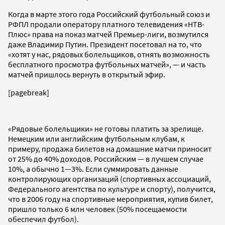
Когда в марте этого года Российский футбольный союз и
РФПЛ продали оператору платного телевидения «НТВ-
Плюс» права на показ матчей Премьер-лиги, возмутился
даже Владимир Путин. Президент посетовал на то, что
«хотят у нас, рядовых болельщиков, отнять возможность
бесплатного просмотра футбольных матчей», — и часть
матчей пришлось вернуть в открытый эфир.
[pagebreak]
«Рядовые болельщики» не готовы платить за зрелище.
Немецким или английским футбольным клубам, к
примеру, продажа билетов на домашние матчи приносит
от 25% до 40% доходов. Российским — в лучшем случае
10%, а обычно 1—3%. Если суммировать данные
контролирующих организаций (спортивных ассоциаций,
Федерального агентства по культуре и спорту), получится,
что в 2006 году на спортивные мероприятия, купив билет,
пришло только 6 млн человек (50% посещаемости
обеспечил футбол).