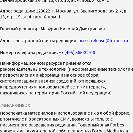
Звенигородская 2-я, д. 13, стр. 15, эт. 4, пом. X, ком. 1
Адрес редакции: 123022, г. Москва, ул. Звенигородская 2-я, д.
13, стр. 15, эт. 4, пом. X, ком. 1
Главный редактор: Мазурин Николай Дмитриевич
Адрес электронной почты редакции:
press-release@forbes.ru
Номер телефона редакции:
+7 (495) 565-32-06
На информационном ресурсе применяются
рекомендательные технологии (информационные технологии
предоставления информации на основе сбора,
систематизации и анализа сведений, относящихся
к предпочтениям пользователей сети «Интернет»,
находящихся на территории Российской Федерации)
СМИ2
SPARROW
INFOX
Перепечатка материалов и использование их в любой форме,
в том числе и в электронных СМИ, возможны только с
письменного разрешения редакции. Товарный знак Forbes
является исключительной собственностью Forbes Media Asia