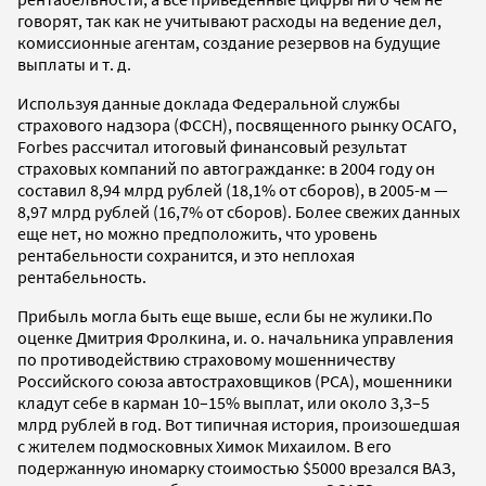
говорят, так как не учитывают расходы на ведение дел,
комиссионные агентам, создание резервов на будущие
выплаты и т. д.
Используя данные доклада Федеральной службы
страхового надзора (ФССН), посвященного рынку ОСАГО,
Forbes рассчитал итоговый финансовый результат
страховых компаний по автогражданке: в 2004 году он
составил 8,94 млрд рублей (18,1% от сборов), в 2005-м —
8,97 млрд рублей (16,7% от сборов). Более свежих данных
еще нет, но можно предположить, что уровень
рентабельности сохранится, и это неплохая
рентабельность.
Прибыль могла быть еще выше, если бы не жулики.По
оценке Дмитрия Фролкина, и. о. начальника управления
по противодействию страховому мошенничеству
Российского союза автостраховщиков (РСА), мошенники
кладут себе в карман 10–15% выплат, или около 3,3–5
млрд рублей в год. Вот типичная история, произошедшая
с жителем подмосковных Химок Михаилом. В его
подержанную иномарку стоимостью $5000 врезался ВАЗ,