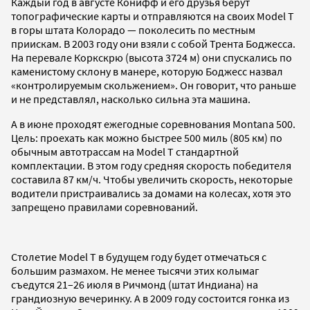
Каждый год в августе Конифф и его друзья берут
топографические карты и отправляются на своих Model T
в горы штата Колорадо — поколесить по местным
приискам. В 2003 году они взяли с собой Трента Боджесса.
На перевале Коркскрю (высота 3724 м) они спускались по
каменистому склону в манере, которую Боджесс назвал
«контролируемым скольжением». Он говорит, что раньше
и не представлял, насколько сильна эта машина.
А в июне проходят ежегодные соревнования Montana 500.
Цель: проехать как можно быстрее 500 миль (805 км) по
обычным автотрассам на Model T стандартной
комплектации. В этом году средняя скорость победителя
составила 87 км/ч. Чтобы увеличить скорость, некоторые
водители пристраивались за домами на колесах, хотя это
запрещено правилами соревнований.
Столетие Model T в будущем году будет отмечаться с
большим размахом. Не менее тысячи этих колымаг
съедутся 21–26 июля в Ричмонд (штат Индиана) на
грандиозную вечеринку. А в 2009 году состоится гонка из