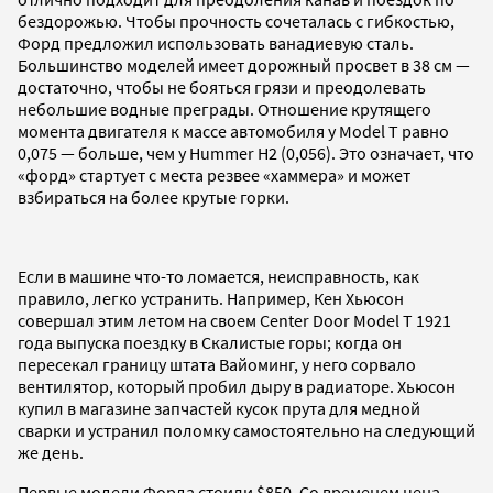
бездорожью. Чтобы прочность сочеталась с гибкостью,
Форд предложил использовать ванадиевую сталь.
Большинство моделей имеет дорожный просвет в 38 см —
достаточно, чтобы не бояться грязи и преодолевать
небольшие водные преграды. Отношение крутящего
момента двигателя к массе автомобиля у Model T равно
0,075 — больше, чем у Hummer H2 (0,056). Это означает, что
«форд» стартует с места резвее «хаммера» и может
взбираться на более крутые горки.
Если в машине что-то ломается, неисправность, как
правило, легко устранить. Например, Кен Хьюсон
совершал этим летом на своем Center Door Model T 1921
года выпуска поездку в Скалистые горы; когда он
пересекал границу штата Вайоминг, у него сорвало
вентилятор, который пробил дыру в радиаторе. Хьюсон
купил в магазине запчастей кусок прута для медной
сварки и устранил поломку самостоятельно на следующий
же день.
Первые модели Форда стоили $850. Со временем цена