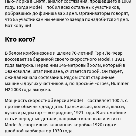
Нью-Йорка в Сиэтл, аналог состязания, прошедшего в 1909
году. Тогда Model T побил всех остальных участников,
добравшись до финиша за 23 дня. Организаторы говорят,
что 55 участникам нынешнего заезда понадобится 34 дня.
Вот копуши!
Кто кого?
В белом комбинезоне и шлеме 70-летний Гэри Ле Февр
восседает за баранкой своего скоростного Model T 1921
года выпуска. Перед ним 145-метровый холм, который в
Эвансвилле, штат Индиана, считается горой. Он газует,
ожидая начала состязания. Рядом стоят старинные
машины других участников и, по просьбе Forbes, Hummer
H2 2003 года выпуска.
Мощность скоростной версии Model T составляет 100 л. с.
против обычных двадцати. Трансмиссия, колеса, шасси,
кузов и радиатор — все родное, 1921 года. В автомобиле
есть и неродные детали, например коленвал и тяги от
Model A, спортивная клапанная коробка 1920 года и
двойной карбюратор 1930 года.