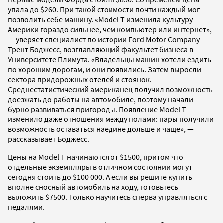
упала до $260. При такой стоимости почти каждый мог
позволить себе машину. «Model T изменила культуру
Америки гораздо сильнее, чем компьютер или интернет»,
— уверяет специалист по истории Ford Motor Company
Трент Боджесс, возглавляющий факультет бизнеса в
Университете Плимута. «Владельцы машин хотели ездить
по хорошим дорогам, и они появились. Затем выросли
сектора придорожных отелей и стоянок.
Среднестатистический американец получил возможность
доезжать до работы на автомобиле, поэтому начали
бурно развиваться пригороды. Появление Model T
изменило даже отношения между полами: пары получили
возможность оставаться наедине дольше и чаще», —
рассказывает Боджесс.
Цены на Model T начинаются от $1500, притом что
отдельные экземпляры в отличном состоянии могут
сегодня стоить до $100 000. А если вы решите купить
вполне сносный автомобиль на ходу, готовьтесь
выложить $7500. Только научитесь сперва управляться с
педалями.