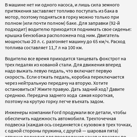
В машине нет ни одного насоса, и лишь сила земного
притяжения заставляет топливо поступать из бака в
мотор, поэтому подняться в горку можно только при
полном (или почти полном) баке. Для заправки (92-й
подходит) водителю приходится поднимать свое сиденье:
крышка бензобака расположена под ним. Двигатель
мощностью 20 л. с. разгоняет машину до 65 км/ч. Расход
топлива составляет 11,7 л на 100 км.
Водителю все время приходится танцевать фокстрот на
трех педалях из кованой стали. Для движения вперед
надо выжать левую педаль, что включает первую
скорость. Если отжать педаль, коробка переключается
через нейтральную передачу на вторую. Хотите
остановиться? Жмите правую. Дать задний ход? Давите
среднюю. Передача заднего хода самая короткая,
поэтому на крутую горку легче въехать задом.
Инженеры компании Ford продумали все детали, чтобы
обеспечить надежность автомобиля. Трехточечная
подвеска (каждая ось соединяется с кузовом в трех точках,
с одной стороны пружина, с другой — шаровая пята)
отлично подходит для преодоления канав и поездок по