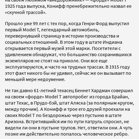
1925 года выпуска, Конифф пренебрежительно назвал ее
«скучной трассой».
Прошло уже 99 лет с тех пор, когда Генри Форд выпустил
первый Model T, легендарный автомобиль,
перевернувший страницу в истории производства и
социальных отношений. В этом году в штате Индиана
открывается первый музей этой марки. Посетители с
удивлением обнаружат, что большинство сохранившихся
экземпляров не стоят на приколе. Они все еще
эксплуатируются, и часто на трудных трассах. В 1915 году
этот факт никого бы не удивил, сейчас же он вызывает по
меньшей мере недоумение.
Не так давно 61-летний техасец Беннет Хардман совершил
на своем «форде» Model T автопробег из города Брайан,
штат Техас, в Прудо-бэй, штат Аляска (за полярным кругом,
между прочим). А Конифф и трое его друзей проехали на
своих Model T по бездорожью через пустыню в штате
Аризона. Встретившийся им по пути патруль спросил, не
видели ли они в пустыне трупов. Нет, ответили они. А чуть
позже им действительно попалось человеческое ребро.