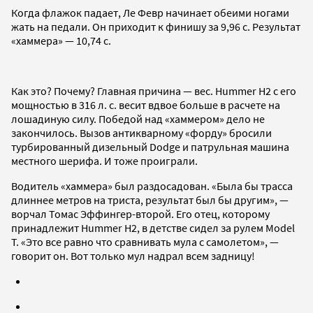
Когда флажок падает, Ле Февр начинает обеими ногами
жать на педали. Он приходит к финишу за 9,96 с. Результат
«хаммера» — 10,74 с.
Как это? Почему? Главная причина — вес. Hummer H2 с его
мощностью в 316 л. с. весит вдвое больше в расчете на
лошадиную силу. Победой над «хаммером» дело не
закончилось. Вызов антикварному «форду» бросили
турбированный дизельный Dodge и патрульная машина
местного шерифа. И тоже проиграли.
Водитель «хаммера» был раздосадован. «Была бы трасса
длиннее метров на триста, результат был бы другим», —
ворчал Томас Эффингер-второй. Его отец, которому
принадлежит Hummer H2, в детстве сидел за рулем Model
T. «Это все равно что сравнивать мула с самолетом», —
говорит он. Вот только мул надрал всем задницу!