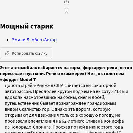
Мощный старик
Эмили Лэмберт
Автор
Копировать ссылку
Этот автомобиль взбирается на горы, форсирует реки, легко
пересекает пустыни. Речь о «хаммере»? Нет, о столетнем
«форде» Model T
Дорога «Трэйл-Ридж» в США считается высокогорной
автотрассой. Преодолев крутой подъем на высоту 3713 м и
вдоволь насмотревшись на сосны, снег и лосей,
путешественник бывает вознагражден грандиозным
видом Скалистых гор. Однако эта дорога, которую
открывают для движения только в хорошую погоду, не
произвела впечатления на 62-летнего Стивена Кониффа
из Колорадо-Спрингз. Проехав по ней в июне этого года
на своем любимом «внедорожнике» — «форде» Model T