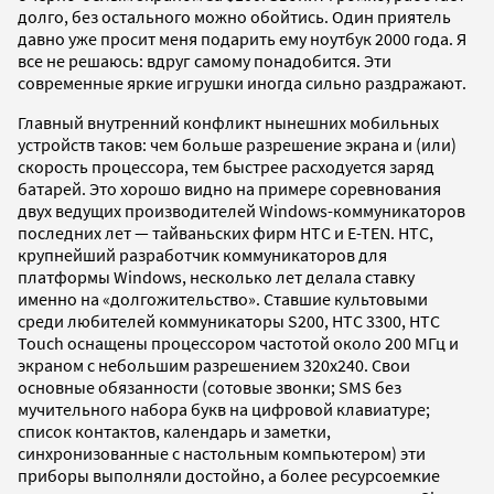
долго, без остального можно обойтись. Один приятель
давно уже просит меня подарить ему ноутбук 2000 года. Я
все не решаюсь: вдруг самому понадобится. Эти
современные яркие игрушки иногда сильно раздражают.
Главный внутренний конфликт нынешних мобильных
устройств таков: чем больше разрешение экрана и (или)
скорость процессора, тем быстрее расходуется заряд
батарей. Это хорошо видно на примере соревнования
двух ведущих производителей Windows-коммуникаторов
последних лет — тайваньских фирм HTC и E-TEN. HTC,
крупнейший разработчик коммуникаторов для
платформы Windows, несколько лет делала ставку
именно на «долгожительство». Ставшие культовыми
среди любителей коммуникаторы S200, HTC 3300, HTC
Touch оснащены процессором частотой около 200 МГц и
экраном с небольшим разрешением 320x240. Свои
основные обязанности (сотовые звонки; SMS без
мучительного набора букв на цифровой клавиатуре;
список контактов, календарь и заметки,
синхронизованные с настольным компьютером) эти
приборы выполняли достойно, а более ресурсоемкие