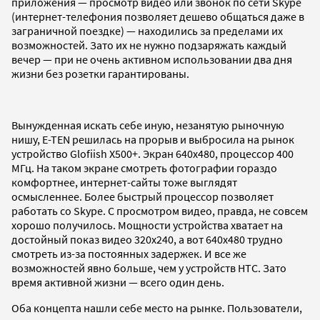
приложения — просмотр видео или звонок по сети Skype
(интернет-телефония позволяет дешево общаться даже в
заграничной поездке) — находились за пределами их
возможностей. Зато их не нужно подзаряжать каждый
вечер — при не очень активном использовании два дня
жизни без розетки гарантированы.
Вынужденная искать себе иную, незанятую рыночную
нишу, E-TEN решилась на прорыв и выбросила на рынок
устройство Glofiish X500+. Экран 640x480, процессор 400
МГц. На таком экране смотреть фотографии гораздо
комфортнее, интернет-сайты тоже выглядят
осмысленнее. Более быстрый процессор позволяет
работать со Skype. С просмотром видео, правда, не совсем
хорошо получилось. Мощности устройства хватает на
достойный показ видео 320x240, а вот 640x480 трудно
смотреть из-за постоянных задержек. И все же
возможностей явно больше, чем у устройств HTC. Зато
время активной жизни — всего один день.
Оба концепта нашли себе место на рынке. Пользователи,