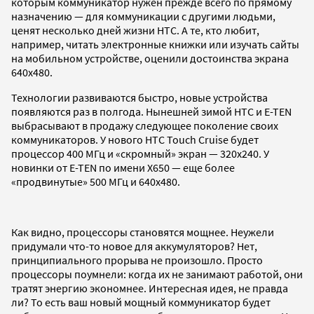
которым коммуникатор нужен прежде всего по прямому
назначению — для коммуникации с другими людьми,
ценят несколько дней жизни HTC. А те, кто любит,
например, читать электронные книжки или изучать сайты
на мобильном устройстве, оценили достоинства экрана
640x480.
Технологии развиваются быстро, новые устройства
появляются раз в полгода. Нынешней зимой HTC и E-TEN
выбрасывают в продажу следующее поколение своих
коммуникаторов. У нового HTC Touch Cruise будет
процессор 400 МГц и «скромный» экран — 320x240. У
новинки от E-TEN по имени X650 — еще более
«продвинутые» 500 МГц и 640x480.
Как видно, процессоры становятся мощнее. Неужели
придумали что-то новое для аккумуляторов? Нет,
принципиального прорыва не произошло. Просто
процессоры поумнели: когда их не занимают работой, они
тратят энергию экономнее. Интересная идея, не правда
ли? То есть ваш новый мощный коммуникатор будет