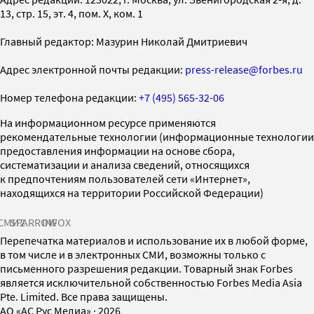
13, стр. 15, эт. 4, пом. X, ком. 1
Главный редактор: Мазурин Николай Дмитриевич
Адрес электронной почты редакции:
press-release@forbes.ru
Номер телефона редакции:
+7 (495) 565-32-06
На информационном ресурсе применяются
рекомендательные технологии (информационные технологии
предоставления информации на основе сбора,
систематизации и анализа сведений, относящихся
к предпочтениям пользователей сети «Интернет»,
находящихся на территории Российской Федерации)
СМИ2
SPARROW
INFOX
Перепечатка материалов и использование их в любой форме,
в том числе и в электронных СМИ, возможны только с
письменного разрешения редакции. Товарный знак Forbes
является исключительной собственностью Forbes Media Asia
Pte. Limited. Все права защищены.
AO «АС Рус Медиа»
·
2026