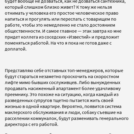
будет вообще не дозваться, как не дозваться сантехника,
который слишком близко живет? К тому же нельзя
отнимать у человека его простое человеческое право
напиться и прогулять или переспать с товарищем по
работе, чтобы это немедленно не стало достоянием
общественности. И самое главное — этак завтра ко мне
придет коллега из соседских «Известий» и предложит
поменяться работой. На что я пока не готов даже с
доплатой.
Представляю себе отставных топ-менеджеров, которые
будут стараться незаметно проскочить на скоростном
лифте мимо бывших сослуживцев. Либо вынужденных
продавать насиженный апартамент более удачливому
преемнику. Это похоже на ситуацию, когда каждый из
разведенных супругов тщетно пытается жить своей
жизнью в одной квартире. Вероятно, появится система
маклерского обслуживания и люди, собаку съевшие на
расселении коммуналок, будут разменивать генерального
директора с его работой.