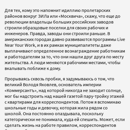
Для тех, кому это напомнит идиллию пролетарских
районов вокруг ЗИЛа или «Москвича», скажу, что еще до
революции владельцы больших российских заводов
строили образцовые поселки для своих рабочих и
инженеров. Правда, заводы они строили раньше. В
американских городах давно развиваются программы Live
Near Your Work, и в их рамках муниципалитеты даже
выплачивают определенное вознаграждение работникам
и работодателям за то, что они нашли друг друга по месту
жительства. А люди меняются рабочими местами, чтобы
вкалывать поближе к дому.
Прорываясь сквозь пробки, я задумываюсь о том, что
великий Володя Яковлев, основатель империи
«Коммерсантъ», над которой никогда не заходит солнце,
мог бы надстроить над нашей газетой пару-тройку этажей
с квартирами для корреспондентов. Потом я вспоминаю
школьные годы и девочку, которая жила рядом со
школой. Она постоянно опаздывала, поскольку
категорически не понимала, куда ей спешить. Может, если
сделать жизнь на работе правилом, корреспондентов