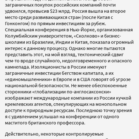
заграничных покупок российских компаний почти
удвоился, превысив $23 млрд. Россия вышла на второе
место среди развивающихся стран (после Китая с
Гонконгом) по прямым инвестициям за рубеж.
Специальная конференция в Нью-Йорке, организованная
Колумбийским университетом, «Сколково» и бизнес-
школами из Бразилии, Индии и Китая, показала огромный
интерес к данному процессу. Однако многие пытаются
представить этот, на мой взгляд, тектонический сдвиг
чем-то вроде случайного, недолговременного и опасного
камнепада. Изоляционисты в России именуют
заграничные инвестиции бегством капитала, а их
«единомышленники» в Европе и в США говорят об угрозе
национальной безопасности. Не менее обеспокоенные
сторонники «глобализации по-англосаксонски»
изображают международные компании из России кучкой
кремлевских агентов, спекулирующих на монопольном
доступе к природным ресурсам. Последнюю точку зрения
я с удивлением услышал на конференции от одного
маститого британского профессора.
Действительно, некоторые контролируемые