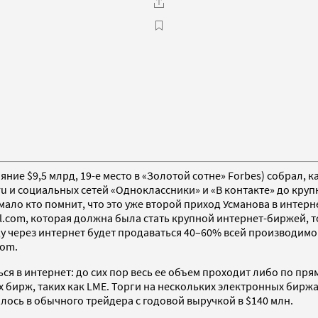
ие $9,5 млрд, 19-е место в «Золотой сотне» Forbes) собрал, к
u и социальных сетей «Одноклассники» и «В контакте» до круп
 мало кто помнит, что это уже второй приход Усманова в интерн
el.com, которая должна была стать крупной интернет-биржей,
оду через интернет будет продаваться 40–60% всей производимо
com.
ся в интернет: до сих пор весь ее объем проходит либо по п
бирж, таких как LME. Торги на нескольких электронных биржах
лось в обычного трейдера с годовой выручкой в $140 млн.