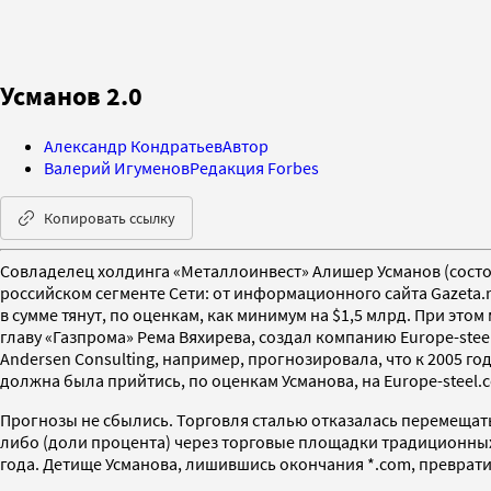
Усманов 2.0
Александр Кондратьев
Автор
Валерий Игуменов
Редакция Forbes
Копировать ссылку
Совладелец холдинга «Металлоинвест» Алишер Усманов (состоян
российском сегменте Сети: от информационного сайта Gazeta.r
в сумме тянут, по оценкам, как минимум на $1,5 млрд. При этом
главу «Газпрома» Рема Вяхирева, создал компанию Europe-ste
Andersen Consulting, например, прогнозировала, что к 2005 г
должна была прийтись, по оценкам Усманова, на Europe-steel.
Прогнозы не сбылись. Торговля сталью отказалась перемещать
либо (доли процента) через торговые площадки традиционных 
года. Детище Усманова, лишившись окончания *.com, преврати