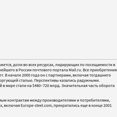
ажется, доли во всех ресурсах, лидирующих по посещаемости в
нейшего в России почтового портала Mail.ru. Все приобретения
ет. В начале 2000 года он с партнерами, включая тогдашнего
 торгующей сталью. Перспективы казались радужными.
й в мире стали на $480–720 млрд. Значительная часть оборота
рямым контрактам между производителями и потребителями,
, включая Europe-steel.com, прекратились еще в конце 2001