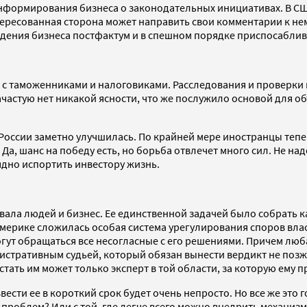
 информирования бизнеса о законодательных инициативах. В С
ересованная сторона может направить свои комментарии к нему
едения бизнеса постфактум и в спешном порядке приспосаблив
с таможенниками и налоговиками. Расследования и проверки м
ачастую нет никакой ясности, что же послужило основой для об
России заметно улучшилась. По крайней мере иностранцы тепер
 Да, шанс на победу есть, но борьба отвлечет много сил. Не н
ядно испортить инвестору жизнь.
вала людей и бизнес. Ее единственной задачей было собрать 
Америке сложилась особая система урегулирования споров влас
огут обращаться все несогласные с его решениями. Причем лю
истративным судьей, который обязан вынести вердикт не позж
стать им может только эксперт в той области, за которую ему п
ввести ее в короткий срок будет очень непросто. Но все же эт
ло проблем? Или с той, где легче всего можно внедрить механ