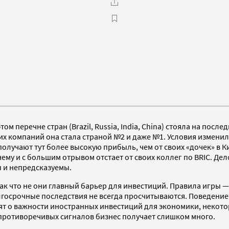
этом перечне стран (Brazil, Russia, India, China) стояла на по
их компаний она стала страной №2 и даже №1. Условия измени
лучают тут более высокую прибыль, чем от своих «дочек» в К
ему и с большим отрывом отстает от своих коллег по BRIC. Дел
ы и непредсказуемы.
ак что не они главный барьер для инвестиций. Правила игры —
осрочные последствия не всегда просчитываются. Поведение вл
ят о важности иностранных инвестиций для экономики, некоторы
 противоречивых сигналов бизнес получает слишком много.