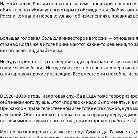
На мой взгляд, России не хватает системы предварительного
обязательно публикуется и открыто обсуждается. Любая заинт
России компании нередко узнают об изменениях в правилах в
Большая головная боль для инвесторов в России — отношения 
странах. Когда же в итоге принимаются какие-то решения, то з
не согласны, подавайте иск».
Не буду отрицать — за последние годы арбитражная система в 
(такие случаи были). Но судебная система очень неоперативна.
санитарная и прочие инспекции. Все вместе они способны изр
В 1920–1930-е годы налоговая служба в США тоже терроризиро
себя ненамного лучше. Этот «порядок» надо было менять, и в 
При каждом правительственном агентстве есть служба, куда м
слушаний. Обе стороны отстаивают свою правоту перед админ
независимость судьи от агентства, при котором он работает. И 
Можно ли скопировать такую систему? Думаю, да. Разумеется, 
бы не начать с той структуры, где возникает наибольшее чис