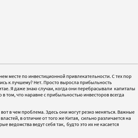
следнем месте по инвестиционной привлекательности. С тех пор
лись к лучшему? Нет. Просто выросла прибыльность
итае. Я даже знаю случаи, когда они перебрасывали капиталы
о в том, что наравне с прибыльностью инвесторов всегда
 вот в чем проблема. Здесь они могут резко меняться. Важные
астей, в отличие от того же Китая, сильно различается на
е ведомства ведут себя так, будто это их не касается