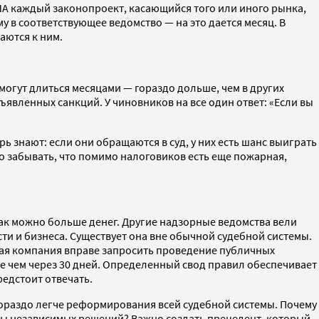
ША каждый законопроект, касающийся того или иного рынка,
 в соответствующее ведомство — на это дается месяц. В
аются к ним.
огут длиться месяцами — гораздо дольше, чем в других
ъявленных санкций. У чиновников на все один ответ: «Если вы
ь знают: если они обращаются в суд, у них есть шанс выиграть
адо забывать, что помимо налоговиков есть еще пожарная,
как можно больше денег. Другие надзорные ведомства вели
ти и бизнеса. Существует она вне обычной судебной системы.
бая компания вправе запросить проведение публичных
е чем через 30 дней. Определенный свод правил обеспечивает
редстоит отвечать.
о гораздо легче реформирования всей судебной системы. Почему
измы независимых решений? Важно создать прецедент, который