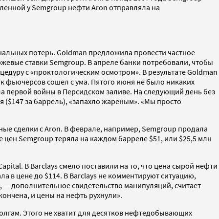
ленной у Semgroup нефти Aron отправляла на
инальных потерь. Goldman предложила провести частное
иржевые ставки Semgroup. В апреле банки потребовали, чтобы
цедуру с «проктологическим осмотром». В результате Goldman
к фьючерсов сошел с ума. Пятого июня не было никаких
ла первой войны в Персидском заливе. На следующий день без
ля ($147 за баррель), «запахло жареным». «Мы просто
ые сделки с Aron. В феврале, например, Semgroup продала
ке цен Semgroup теряла на каждом барреле $51, или $25,5 млн
ital. В Barclays смело поставили на то, что цена сырой нефти
ала в цене до $114. В Barclays не комментируют ситуацию,
, — дополнительное свидетельство манипуляций, считает
кончена, и цены на нефть рухнули».
олгам. Этого не хватит для десятков нефтедобывающих