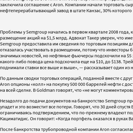
заключила соглашение с Aron. Компании начали торговать сы
нефтеперерабатывающий завод в штате Канзас, 30% которого
Проблемы у Semgroup начались в первом квартале 2008 года,
размещение акций на $1,5 млрд. Адвокат Такер уверен, что и
Semgroup предоставила им сведения по торговым позициям для
отказалась участвовать в размещении, потому что инвесторы
значимых новостей, но нефтяные фьючерсы подскочили на $5 з
какого-либо повода цена подскочила еще на $10, до $138. Трей
поднимали ставки все выше и выше», — рассказывает один из н
По данным сводки торговых операций, поданной вместе с дру
Aron опционы «колл» на покупку 500 000 баррелей нефти с дост
на всей сделке. В Goldman говорят, что «не могут комментиро
Незадолго до подачи документов на банкротство Semgroup прод
упадет и это возместит все потери. Говорят, что 30 дней спуст
ограничиваясь подтверждением, что по-прежнему владеют пор
Кациматидис. Он говорит: «Когда портфель оказался в руках B
После банкротства трубопроводной компании Aron согласилась