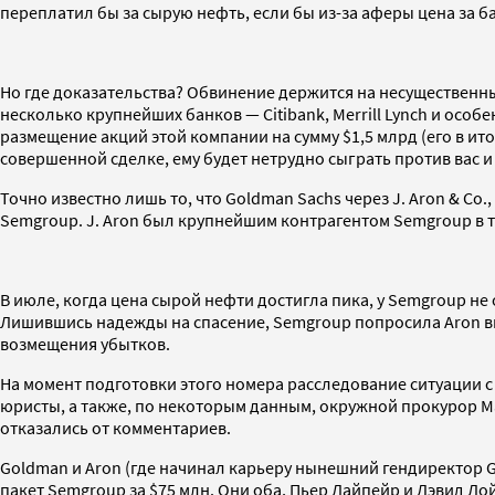
переплатил бы за сырую нефть, если бы из-за аферы цена за б
Но где доказательства? Обвинение держится на несущественных
несколько крупнейших банков — Citibank, Merrill Lynch и ос
размещение акций этой компании на сумму $1,5 млрд (его в итог
совершенной сделке, ему будет нетрудно сыграть против вас 
Точно известно лишь то, что Goldman Sachs через J. Aron & C
Semgroup. J. Aron был крупнейшим контрагентом Semgroup в 
В июле, когда цена сырой нефти достигла пика, у Semgroup не
Лишившись надежды на спасение, Semgroup попросила Aron вы
возмещения убытков.
На момент подготовки этого номера расследование ситуации 
юристы, а также, по некоторым данным, окружной прокурор Ман
отказались от комментариев.
Goldman и Aron (где начинал карьеру нынешний гендиректор 
пакет Semgroup за $75 млн. Они оба, Пьер Лайпейр и Дэвид Л