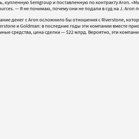
ь, купленную Semgroup и поставленную по контракту Aron. «Мы 
es. — Я не понимаю, почему они не подали в суд на J. Aron по
кание денег с Aron осложнило бы отношения с Riverstone, кот
erstone и Goldman: в последние годы эти компании вместе при
ные средства, цена сделки — $22 млрд. Вероятно, эти компани