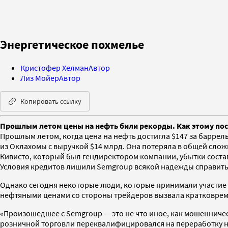
Энергетическое похмелье
Кристофер Хелман
Автор
Лиз Мойер
Автор
Копировать ссылку
Прошлым летом цены на нефть били рекорды. Как этому пос
Прошлым летом, когда цена на нефть достигла $147 за баррел
из Оклахомы с выручкой $14 млрд. Она потеряла в общей сложно
Кивисто, который был гендиректором компании, убытки соста
Условия кредитов лишили Semgroup всякой надежды справиться 
Однако сегодня некоторые люди, которые принимали участие в
нефтяными ценами со стороны трейдеров вызвала кратковреме
«Произошедшее с Semgroup — это не что иное, как мошенничес
розничной торговли переквалифицировался на переработку не