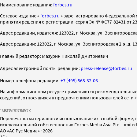
Наименование издания:
forbes.ru
Cетевое издание «
forbes.ru
» зарегистрировано Федеральной 
принятия решения о регистрации: серия Эл № ФС77-82431 от 23 
Адрес редакции, издателя: 123022, г. Москва, ул. Звенигородская 2-
Адрес редакции: 123022, г. Москва, ул. Звенигородская 2-я, д. 13, с
Главный редактор: Мазурин Николай Дмитриевич
Адрес электронной почты редакции:
press-release@forbes.ru
Номер телефона редакции:
+7 (495) 565-32-06
На информационном ресурсе применяются рекомендательные 
сведений, относящихся к предпочтениям пользователей сети 
СМИ2
SPARROW
INFOX
Перепечатка материалов и использование их в любой форме, в
исключительной собственностью Forbes Media Asia Pte. Limite
AO «АС Рус Медиа»
·
2026
16+