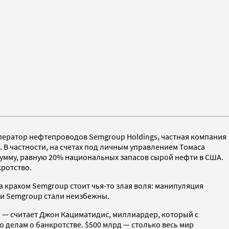
оператор нефтепроводов Semgroup Holdings, частная компания
. В частности, на счетах под личным управлением Томаса
сумму, равную 20% национальных запасов сырой нефти в США.
кротство.
 крахом Semgroup стоит чья-то злая воля: манипуляция
ри Semgroup стали неизбежны.
, — считает Джон Кациматидис, миллиардер, который с
 делам о банкротстве. $500 млрд — столько весь мир