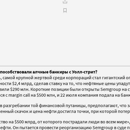
пособствовали алчные банкиры с Уолл-стрит?
ь, самой крупной жертвой среди корпораций стал гигантский 
сти $2,4 млрд, сделав ставку на то, что нефтяные цены упадут
вили $290 млн. Короткие позиции были открыты Semgroup на 
с margin call на $500 млн, и 22 июля компания подала на бан
 разгребании той финансовой путаницы, предполагают, что за
нный скачок и цена нефти достигла точки, при которой поте
тво на $500 млрд, от которого пострадали люди во всем мире»
фти. Он пытается провести реорганизацию Semgroup в суде по