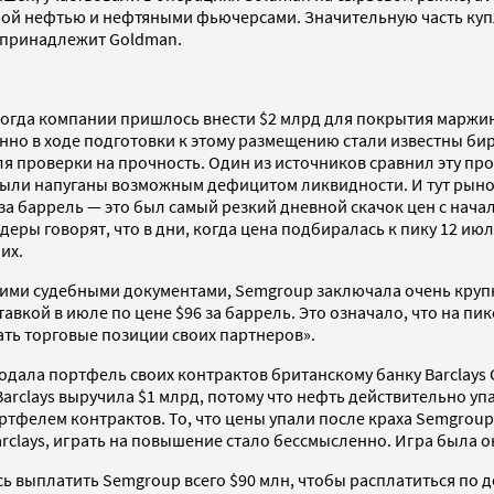
рой нефтью и нефтяными фьючерсами. Значительную часть куп
 принадлежит Goldman.
 когда компании пришлось внести $2 млрд для покрытия марж
менно в ходе подготовки к этому размещению стали известны б
 проверки на прочность. Один из источников сравнил эту про
 были напуганы возможным дефицитом ликвидности. И тут рыно
а баррель — это был самый резкий дневной скачок цен с нача
деры говорят, что в дни, когда цена подбиралась к пику 12 ию
их.
гими судебными документами, Semgroup заключала очень крупн
авкой в июле по цене $96 за баррель. Это означало, что на пи
вать торговые позиции своих партнеров».
ала портфель своих контрактов британскому банку Barclays Cap
я Barclays выручила $1 млрд, потому что нефть действительно уп
тфелем контрактов. То, что цены упали после краха Semgroup
arclays, играть на повышение стало бессмысленно. Игра была о
 выплатить Semgroup всего $90 млн, чтобы расплатиться по д