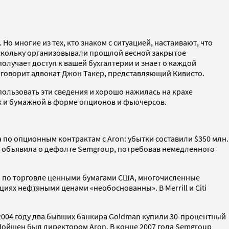
о многие из тех, кто знаком с ситуацией, настаивают, что
поскольку организовывали прошлой весной закрытое
 получает доступ к вашей бухгалтерии и знает о каждой
 говорит адвокат Джон Такер, представляющий Кивисто.
спользовать эти сведения и хорошо нажилась на крахе
к и бумажной в форме опционов и фьючерсов.
а по опционным контрактам с Aron: убытки составили $350 млн.
и объявила о дефолте Semgroup, потребовав немедленного
я по торговле ценными бумагами США, многочисленные
иях нефтяными ценами «необоснованны». В Merrill и Citi
2004 году два бывших банкира Goldman купили 30-процентный
 Лойшен был директором Aron. В конце 2007 года Semgroup