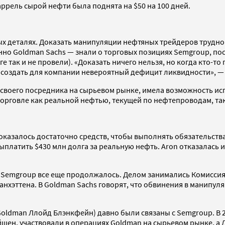
аррель сырой нефти была поднята на $50 на 100 дней.
 деталях. Доказать манипуляции нефтяных трейдеров трудно. Н
обенно Goldman Sachs — знали о торговых позициях Semgroup, 
е так и не провели). «Доказать ничего нельзя, но когда кто-то
и создать для компании невероятный дефицит ликвидности», —
o., своего посредника на сырьевом рынке, имела возможность и
торговле как реальной нефтью, текущей по нефтепроводам, та
 оказалось достаточно средств, чтобы выполнять обязательств
платить $430 млн долга за реальную нефть. Aron отказалась 
с Semgroup все еще продолжалось. Делом занимались Комисси
хэттена. В Goldman Sachs говорят, что обвинения в манипуляц
Goldman Ллойд Блэнкфейн) давно были связаны с Semgroup. В 
ойшен, участвовали в операциях Goldman на сырьевом рынке, а