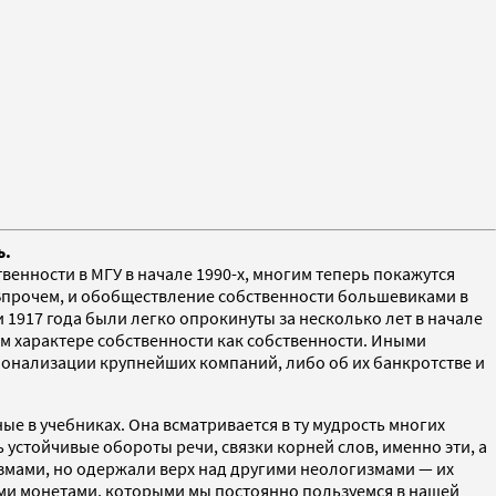
ь.
венности в МГУ в начале 1990-х, многим теперь покажутся
. Впрочем, и обобществление собственности большевиками в
и 1917 года были легко опрокинуты за несколько лет в начале
мом характере собственности как собственности. Иными
ационализации крупнейших компаний, либо об их банкротстве и
ые в учебниках. Она всматривается в ту мудрость многих
устойчивые обороты речи, связки корней слов, именно эти, а
измами, но одержали верх над другими неологизмами — их
ыми монетами, которыми мы постоянно пользуемся в нашей