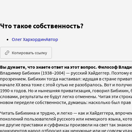
Что такое собственность?
Олег Хархордин
Автор
Копировать ссылку
Вы думаете, что знаете ответ на этот вопрос. Философ Влади
Владимир Бибихин (1938–2004) — русский Хайдеггер. Поэтому 
прозрением. Бибихин тогда настаивал: идущая в стране приват
начале ХХ века тоже с этой сутью не разобралось. Вот и полу
1990-х годов. Но и нынешняя приватизация, говорил Бибихин, 
словами, результаты ее будут легко отменены. Читая эти строк
новом переделе собственности, думаешь: насколько был пра
Читать Бибихина и трудно, и легко — как и Хайдеггера, впроч
поколений пользователей русского или немецкого языка, кото
не другие приставки и суффиксы произвели на свет так знако
конкурентов народ отбросил как ненужные или не совсем удач