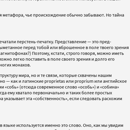
ая метафора, чье происхождение обычно забывают. Но тайна
ечатали перстень-печатку. Представление — это пред-
о выметанное перед тобой или вброшенное в поле твоего зрения
 магнитофонах?) Поэтому, кстати, строго говоря, можно иметь
можно легко поставить в поле своего зрения и долго его
многих монахов.
руктуру мира, но и те связи, которые схвачены нашим
о — как и латинские proprietas или proprium или английское
ами «собь» (отсюда современное слово «особь») и «собина»
гда ему хватало первоначально и таких более простых
ра указывает эта «собственность», если следовать расхожим
в языке используется именно это слово. Оно, как мы увидим