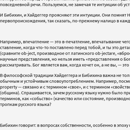
повседневной речи. Пользуемся, не замечая те интуиции об уст
И Бибихин, и Хайдеггер проясняют эти интуиции. Они помнят
первопроисхождения, так сказать, по-прежнему налицо в каж
Например, впечатление — это в-печатление, впечатывание чего
ставление, когда что-то поставлено перед тобой, и ты это де
(сравните ob-ject, производное от латинского ob-jectare, «вбр
научные представления, но нельзя иметь «представления о Боге»
рассматривать. Бог является вам, когда хочет он, а не вы, — э
В философской традиции Хайдеггера и Бибихина важна не толь
обычным и устойчивым словоупотреблением. Например, посмотр
property — связано и с термином «свое», и с термином «свойст
(община). Спрашивается, зачем русскому языку нужно было при
терминов, как «собьство» (качество или состояние, производно
тропкам русского языка?
Бибихин говорит: в вопросах собственности, особенно в эпоху 