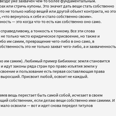
 и везде уже захвачен чем-то более фундаментальным.
рах или стричь купоны. Это значит дать вещи стать собственно
то не только набор вещей или другой объект контракта, но это
, «что вернулось к себе и стало собственно своим».
ость — это когда что-то есть как собственно оно само.
справедливому, а тонкость к тонкому. Все эти слова
 не только чисто юридическое присвоение, но также и
ибо им самим, превращение чего-либо в оно само, в
бственность это не только захват чего-либо, а и захваченность
нно им самим). Любимый пример Бибихина: земля становится
 и идут законы ряда стран про право изъятия земли у
освоение и пользование есть первая составляющая права
ей выросший. Присвоит любой, освоит не каждый.
яев вещь перестает быть самой собой, исчезает в своем
оящий собственник, если делаю вещи собственно ими самими. И
о мало освоили — вот и идет снова передел титулов