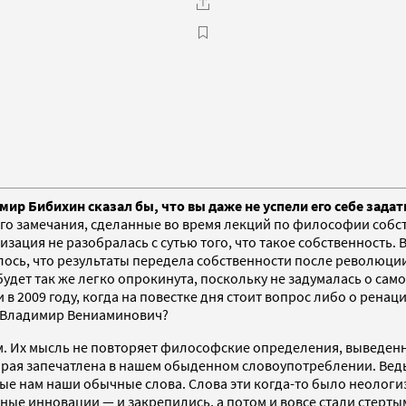
мир Бибихин сказал бы, что вы даже не успели его себе задат
его замечания, сделанные во время лекций по философии собст
изация не разобралась с сутью того, что такое собственность
чилось, что результаты передела собственности после революци
будет так же легко опрокинута, поскольку не задумалась о са
и в 2009 году, когда на повестке дня стоит вопрос либо о рен
в Владимир Вениаминович?
ем. Их мысль не повторяет философские определения, выведенн
рая запечатлена в нашем обыденном словоупотреблении. Ведь 
мые нам наши обычные слова. Слова эти когда-то было неолог
ные инновации — и закрепились, а потом и вовсе стали стерт