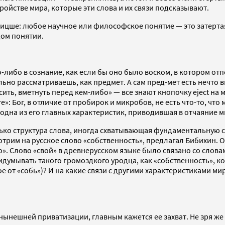
ройстве мира, которые эти слова и их связи подсказывают.
 Ницше: любое научное или философское понятие — это затерт
дом понятии.
-либо в сознание, как если бы оно было воском, в котором отп
тально рассматриваешь, как предмет. А сам пред-мет есть нечт
осить, вметнуть перед кем-либо» — все знают кнопочку eject на
: Бог, в отличие от пробирок и микробов, не есть что-то, что 
то одна из его главных характеристик, приводившая в отчаяние 
ко структура слова, иногда схватывающая фундаментальную ст
им на русское слово «собственность», предлагал Бибихин. Он
во». Слово «свой» в древнерусском языке было связано со слов
думывать такого громоздкого уродца, как «собственность», ко
е от «собь»)? И на какие связи с другими характеристиками ми
нынешней приватизации, главным кажется ее захват. Не зря же 