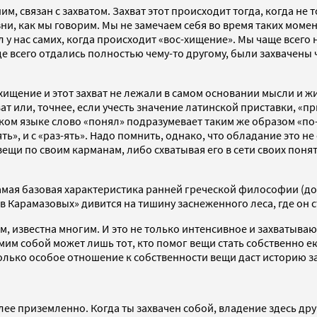
, связан с захватом. Захват этот происходит тогда, когда не то
и, как мы говорим. Мы не замечаем себя во время таких мом
у нас самих, когда происходит «вос-хищение». Мы чаще всего н
всего отдались полностью чему-то другому, были захвачены чем
о хищение и этот захват не лежали в самом основании мысли и 
ат или, точнее, если учесть значение латинской приставки, «пр
сском языке слово «понял» подразумевает таким же образом «по-
ять», и с «раз-ять». Надо помнить, однако, что обладание это 
вещи по своим карманам, либо схватывая его в сети своих пон
амая базовая характеристика ранней греческой философии (до
ьев Карамазовых» дивится на тишину заснеженного леса, где он
, известна многим. И это не только интенсивное и захватываю
самим собой может лишь тот, кто помог вещи стать собственно 
олько особое отношение к собственности вещи даст историю за
ее приземленно. Когда ты захвачен собой, владение здесь друг