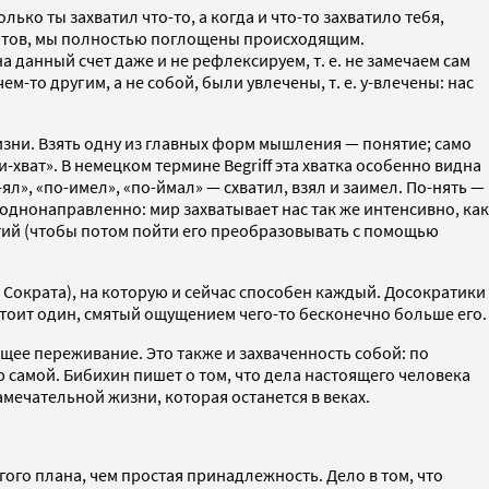
лько ты захватил что-то, а когда и что-то захватило тебя,
ентов, мы полностью поглощены происходящим.
а данный счет даже и не рефлексируем, т. е. не замечаем сам
-то другим, а не собой, были увлечены, т. е. у-влечены: нас
жизни. Взять одну из главных форм мышления — понятие; само
и-хват». В немецком термине Begriff эта хватка особенно видна
ял», «по-имел», «по-ймал» — схватил, взял и заимел. По-нять —
не однонаправленно: мир захватывает нас так же интенсивно, как
ятий (чтобы потом пойти его преобразовывать с помощью
 Сократа), на которую и сейчас способен каждый. Досократики
 стоит один, смятый ощущением чего-то бесконечно больше его.
щее переживание. Это также и захваченность собой: по
ею самой. Бибихин пишет о том, что дела настоящего человека
мечательной жизни, которая останется в веках.
ого плана, чем простая принадлежность. Дело в том, что