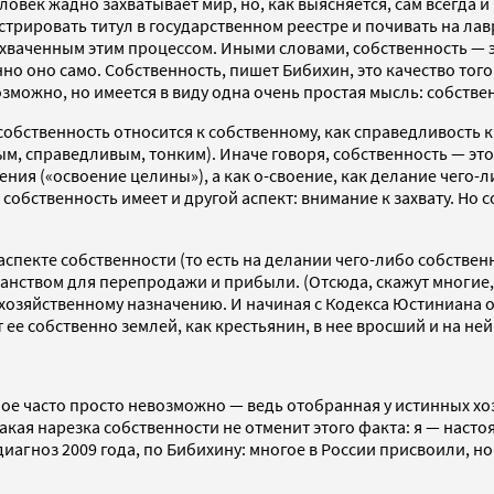
еловек жадно захватывает мир, но, как выясняется, сам всегда
стрировать титул в государственном реестре и почивать на лав
захваченным этим процессом. Иными словами, собственность — э
нно оно само. Собственность, пишет Бибихин, это качество того
можно, но имеется в виду одна очень простая мысль: собственн
обственность относится к собственному, как справедливость к 
м, справедливым, тонким). Иначе говоря, собственность — это
ния («освоение целины»), а как о-своение, как делание чего-л
обственность имеет и другой аспект: внимание к захвату. Но со
аспекте собственности (то есть на делании чего-либо собстве
транством для перепродажи и прибыли. (Отсюда, скажут многие,
охозяйственному назначению. И начиная с Кодекса Юстиниана 
т ее собственно землей, как крестьянин, в нее вросший и на н
ое часто просто невозможно — ведь отобранная у истинных хоз
акая нарезка собственности не отменит этого факта: я — наст
 диагноз 2009 года, по Бибихину: многое в России присвоили, н