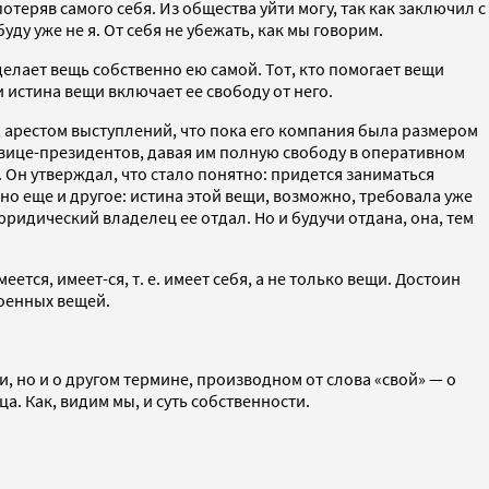
 потеряв самого себя. Из общества уйти могу, так как заключил с
буду уже не я. От себя не убежать, как мы говорим.
елает вещь собственно ею самой. Тот, кто помогает вещи
и истина вещи включает ее свободу от него.
 арестом выступлений, что пока его компания была размером
о вице-президентов, давая им полную свободу в оперативном
. Он утверждал, что стало понятно: придется заниматься
но еще и другое: истина этой вещи, возможно, требовала уже
ридический владелец ее отдал. Но и будучи отдана, она, тем
меется, имеет-ся, т. е. имеет себя, а не только вещи. Достоин
военных вещей.
и, но и о другом термине, производном от слова «свой» — о
а. Как, видим мы, и суть собственности.