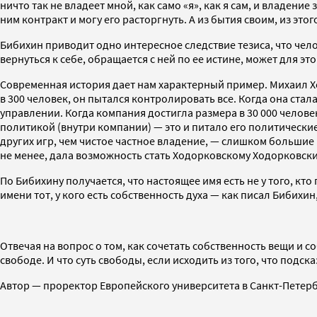
ничто так не владеет мной, как само «я», как я сам, и владение
ним контракт и могу его расторгнуть. А из бытия своим, из этог
Бибихин приводит одно интересное следствие тезиса, что чело
вернуться к себе, обращается с ней по ее истине, может для э
Современная история дает нам характерный пример. Михаил Хо
в 300 человек, он пытался контролировать все. Когда она ста
управлении. Когда компания достигла размера в 30 000 человек
политикой (внутри компании) — это и питало его политические
других игр, чем чистое частное владение, — слишком большие 
не менее, дала возможность стать Ходорковскому Ходорковск
По Бибихину получается, что настоящее имя есть не у того, кто п
имени тот, у кого есть собственность духа — как писал Бибихин
Отвечая на вопрос о том, как сочетать собственность вещи и с
свободе. И что суть свободы, если исходить из того, что подс
Автор — проректор Европейского университета в Санкт-Петер