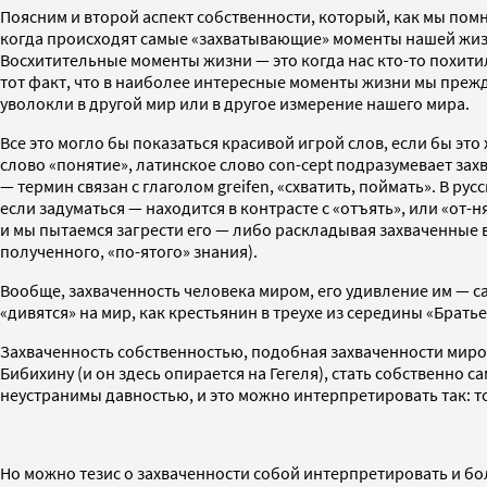
Поясним и второй аспект собственности, который, как мы помним
когда происходят самые «захватывающие» моменты нашей жизн
Восхитительные моменты жизни — это когда нас кто-то похитил 
тот факт, что в наиболее интересные моменты жизни мы прежде 
уволокли в другой мир или в другое измерение нашего мира.
Все это могло бы показаться красивой игрой слов, если бы эт
слово «понятие», латинское слово con-cept подразумевает захв
— термин связан с глаголом greifen, «схватить, поймать». В ру
если задуматься — находится в контрасте с «отъять», или «от-н
и мы пытаемся загрести его — либо раскладывая захваченные 
полученного, «по-ятого» знания).
Вообще, захваченность человека миром, его удивление им — с
«дивятся» на мир, как крестьянин в треухе из середины «Брат
Захваченность собственностью, подобная захваченности миром
Бибихину (и он здесь опирается на Гегеля), стать собственно 
неустранимы давностью, и это можно интерпретировать так: т
Но можно тезис о захваченности собой интерпретировать и бол