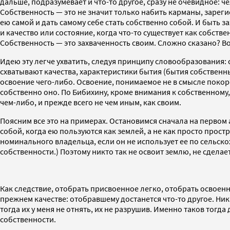
дальше, подразумевает и что-то другое, сразу не очевидное: ч
Собственность — это не значит только набить карманы, зареги
ею самой и дать самому себе стать собственно собой. И быть 
и качество или состояние, когда что-то существует как собстве
Собственность — это захваченность своим. Сложно сказано? Воз
Идею эту легче ухватить, следуя принципу словообразования: с
схватывают качества, характеристики бытия (бытия собственны
освоение чего-либо. Освоение, понимаемое не в смысле покоре
собственно оно. По Бибихину, кроме внимания к собственному, с
чем-либо, и прежде всего не чем иным, как своим.
Поясним все это на примерах. Остановимся сначала на первом 
собой, когда ею пользуются как землей, а не как просто прос
номинального владельца, если он не использует ее по сельск
собственности.) Поэтому никто так не освоит землю, не сделае
Как следствие, отобрать присвоенное легко, отобрать освоенн
прежнем качестве: отобравшему достанется что-то другое. Ник
тогда их у меня не отнять, их не разрушив. Именно таков тогда
собственности.