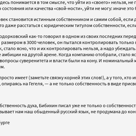
 здесь понимается в том смысле, что уйти из «своего» нельзя, не
о состояния или качества «свой-ности», уйти не могу: иначе это 
век становится истинным собственником и самим собой, если д
того даже расстаться с юридическим титулом собственности, есл
дорковский как-то говорил в одном из своих последних перед
ла размером в 3000 человек, он пытался контролировать тольк
, стало ясно, что и их контролировать нельзя, а надо убеждать
 амбиции на другой арене. Когда компанию отобрали, стало яс
вопросы суверенитета и власти были на кону. И номинальный ю
им.
росто имеет (заметьте связку корней этих слов!), а у того, кто и
, опираясь на Гегеля, — а не только собственность в виде прис
обственность духа, Бибихин писал уже не только о собственност
казывает нам наш обыденный русский язык, не продумана до конц
бурге