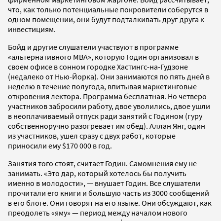
что, как только потенциальные покровители соберутся в
одном помещении, они будут подталкивать друг друга к
инвестициям.
Бойд и другие слушатели участвуют в программе
«альтернативного MBA», которую Годин организовал в
своем офисе в сонном городке Хастингс-на-Гудзоне
(недалеко от Нью-Йорка). Они занимаются по пять дней в
неделю в течение полугода, впитывая маркетинговые
откровения лектора. Программа бесплатная. Но четверо
участников забросили работу, двое уволились, двое ушли
в неоплачиваемый отпуск ради занятий с Годином (гуру
собственноручно разогревает им обед). Аллан Янг, один
из участников, ушел сразу с двух работ, которые
приносили ему $170 000 в год.
Занятия того стоят, считает Годин. Самомнения ему не
занимать. «Это дар, который хотелось бы получить
именно в молодости», — внушает Годин. Все слушатели
прочитали его книги и большую часть из 3000 сообщений
в его блоге. Они говорят на его языке. Они обсуждают, как
преодолеть «яму» — период между началом нового