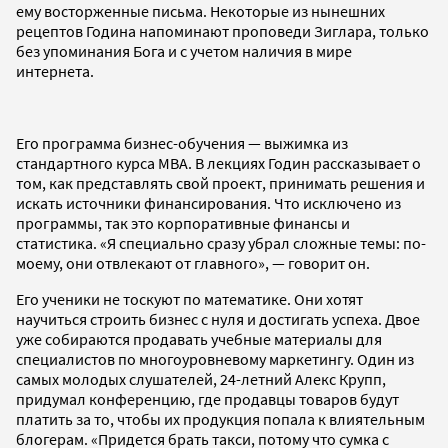
ему восторженные письма. Некоторые из нынешних
рецептов Година напоминают проповеди Зиглара, только
без упоминания Бога и с учетом наличия в мире
интернета.
Его программа бизнес-обучения — выжимка из
стандартного курса MBA. В лекциях Годин рассказывает о
том, как представлять свой проект, принимать решения и
искать источники финансирования. Что исключено из
программы, так это корпоративные финансы и
статистика. «Я специально сразу убрал сложные темы: по-
моему, они отвлекают от главного», — говорит он.
Его ученики не тоскуют по математике. Они хотят
научиться строить бизнес с нуля и достигать успеха. Двое
уже собираются продавать учебные материалы для
специалистов по многоуровневому маркетингу. Один из
самых молодых слушателей, 24-летний Алекс Крупп,
придумал конференцию, где продавцы товаров будут
платить за то, чтобы их продукция попала к влиятельным
блогерам. «Придется брать такси, потому что сумка с