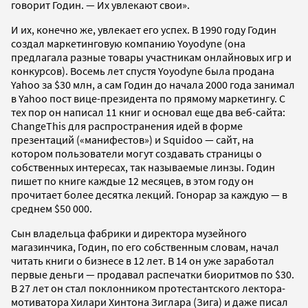
говорит Годин. — Их увлекают свои».
И их, конечно же, увлекает его успех. В 1990 году Годин
создал маркетинговую компанию Yoyodyne (она
предлагала разные товары участникам онлайновых игр и
конкурсов). Восемь лет спустя Yoyodyne была продана
Yahoo за $30 млн, а сам Годин до начала 2000 года занимал
в Yahoo пост вице-президента по прямому маркетингу. С
тех пор он написал 11 книг и основал еще два веб-сайта:
ChangeThis для распространения идей в форме
презентаций («манифестов») и Squidoo — сайт, на
котором пользователи могут создавать страницы о
собственных интересах, так называемые линзы. Годин
пишет по книге каждые 12 месяцев, в этом году он
прочитает более десятка лекций. Гонорар за каждую — в
среднем $50 000.
Сын владельца фабрики и директора музейного
магазинчика, Годин, по его собственным словам, начал
читать книги о бизнесе в 12 лет. В 14 он уже заработал
первые деньги — продавал распечатки биоритмов по $30.
В 27 лет он стал поклонником протестантского лектора-
мотиватора Хилари Хинтона Зиглара (Зига) и даже писал