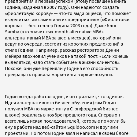
предприятия и первым успехом (этому посвящена книга
Година, изданная в 2007 году). Они надеются создать
«фиолетовую корову» — что-то выдающееся, что поможет
выделиться им самим или их предприятиям («Фиолетовая
корова» — бестселлер Година 2003 года). Даже блог
Samba (что значит «six-month alternative MBA» —
альтернативный MBA за шесть месяцев), который они
ведут по очереди, состоит из коротких предложений в
стиле Година. Например, рассказ ресторатора Дэнни
Мейера вдохновил учеников на такой пост: «Если хочешь
выделяться, надо стать событием в жизни клиентов».
Похоже, они уже переняли у Година его способность
превращать правила маркетинга в яркие лозунги.
Годин всегда работал один, и он признает, что одинок.
Идея альтернативного бизнес-обучения (сам Годин
получил MBA по маркетингу в Стэнфордской бизнес-
школе) родилась в ноябре прошлого года. Сперва он
всего лишь искал последователей, которые помогли бы
ему в работе над веб-сайтом Squidoo.com и другими
проектами. Но потом Годин взял и написал в своем блоге: