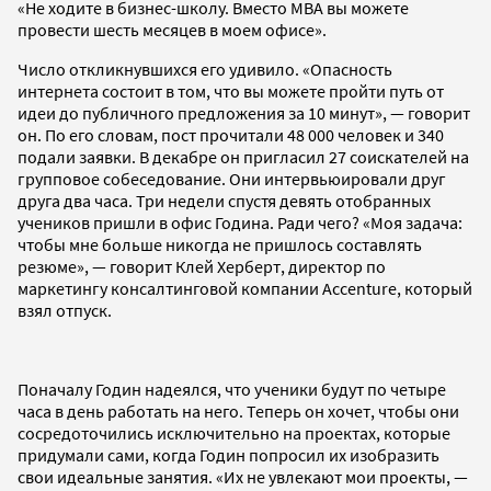
«Не ходите в бизнес-школу. Вместо MBA вы можете
провести шесть месяцев в моем офисе».
Число откликнувшихся его удивило. «Опасность
интернета состоит в том, что вы можете пройти путь от
идеи до публичного предложения за 10 минут», — говорит
он. По его словам, пост прочитали 48 000 человек и 340
подали заявки. В декабре он пригласил 27 соискателей на
групповое собеседование. Они интервьюировали друг
друга два часа. Три недели спустя девять отобранных
учеников пришли в офис Година. Ради чего? «Моя задача:
чтобы мне больше никогда не пришлось составлять
резюме», — говорит Клей Херберт, директор по
маркетингу консалтинговой компании Accenture, который
взял отпуск.
Поначалу Годин надеялся, что ученики будут по четыре
часа в день работать на него. Теперь он хочет, чтобы они
сосредоточились исключительно на проектах, которые
придумали сами, когда Годин попросил их изобразить
свои идеальные занятия. «Их не увлекают мои проекты, —