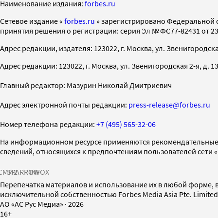
Наименование издания:
forbes.ru
Cетевое издание «
forbes.ru
» зарегистрировано Федеральной 
принятия решения о регистрации: серия Эл № ФС77-82431 от 23 
Адрес редакции, издателя: 123022, г. Москва, ул. Звенигородская 2-
Адрес редакции: 123022, г. Москва, ул. Звенигородская 2-я, д. 13, с
Главный редактор: Мазурин Николай Дмитриевич
Адрес электронной почты редакции:
press-release@forbes.ru
Номер телефона редакции:
+7 (495) 565-32-06
На информационном ресурсе применяются рекомендательные 
сведений, относящихся к предпочтениям пользователей сети 
СМИ2
SPARROW
INFOX
Перепечатка материалов и использование их в любой форме, в
исключительной собственностью Forbes Media Asia Pte. Limite
AO «АС Рус Медиа»
·
2026
16+