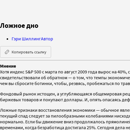
Ложное дно
Гэри Шиллинг
Автор
Копировать ссылку
Мнение
Хотя индекс S&P 500 с марта по август 2009 года вырос на 40
свидетельствовали об обратном — о том, что темпы экономич
чем вы сбросите ботинки, чтобы, резвясь, пробежаться по тр
Фондовый рынок истощен, а углубляющаяся общемировая рецес
биржевых товаров и покупают доллары. И, опять опасаясь де
Ложные признаки восстановления экономики — обычное явление
текущий спад следует за пилообразными колебаниями нисходящ
нормально. Если бы движение вниз продолжалось прямолинейн
временами, когда безработица достигала 25%. Сегодня дела не