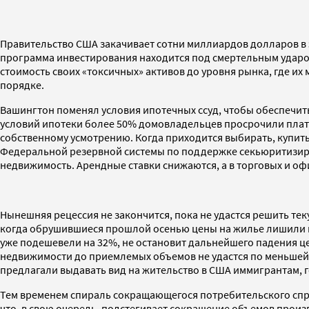
Правительство США закачивает сотни миллиардов долларов в э
программа инвестирования находится под смертельным ударом
стоимость своих «токсичных» активов до уровня рынка, где их 
порядке.
Вашингтон поменял условия ипотечных ссуд, чтобы обеспечить
условий ипотеки более 50% домовладельцев просрочили плате
собственному усмотрению. Когда приходится выбирать, купить
Федеральной резервной системы по поддержке секьюритизиров
недвижимость. Арендные ставки снижаются, а в торговых и офи
Нынешняя рецессия не закончится, пока не удастся решить 
когда обрушившиеся прошлой осенью цены на жилье лишили их
уже подешевели на 32%, не остановит дальнейшего падения це
недвижимости до приемлемых объемов не удастся по меньшей м
предлагали выдавать вид на жительство в США иммигрантам, 
Тем временем спираль сокращающегося потребительского спро
что, в свою очередь, подстегивает сокращение объемов прои