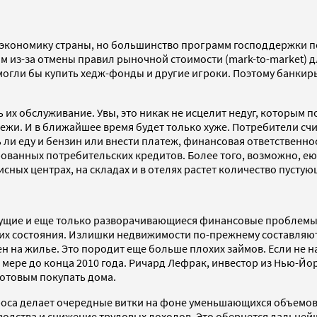
кономику страны, но большинство программ господдержки пока
 из-за отмены правил рыночной стоимости (mark-to-market) д
могли бы купить хедж-фонды и другие игроки. Поэтому банкиры 
 их обслуживание. Увы, это никак не исцелит недуг, которым
жи. И в ближайшее время будет только хуже. Потребители счи
 ли еду и бензин или внести платеж, финансовая ответственно
анных потребительских кредитов. Более того, возможно, ею 
сных центрах, на складах и в отелях растет количество пусту
текущие и еще только разворачивающиеся финансовые проблем
 состояния. Излишки недвижимости по-прежнему составляют 2 
н на жилье. Это породит еще больше плохих займов. Если не н
ере до конца 2010 года. Ричард Лефрак, инвестор из Нью-Йор
готовым покупать дома.
са делает очередные витки на фоне уменьшающихся объемов р
зводства и снижение трудовых доходов. Это обернется дальне