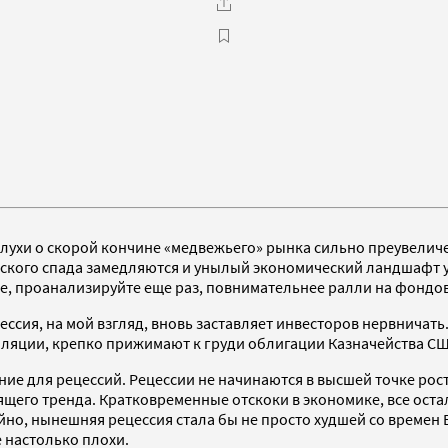
%, слухи о скорой кончине «медвежьего» рынка сильно преувели
еского спада замедляются и унылый экономический ландшафт 
аве, проанализируйте еще раз, повнимательнее ралли на фонд
сия, на мой взгляд, вновь заставляет инвесторов нервничать
фляции, крепко прижимают к груди облигации Казначейства СШ
 для рецессий. Рецессии не начинаются в высшей точке роста
его тренда. Кратковременные отскоки в экономике, все остал
о, нынешняя рецессия стала бы не просто худшей со времен В
 настолько плохи.