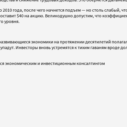
о 2010 года, после чего начнется подъем — но столь слабый, чт
составит $40 на акцию. Великодушно допустим, что коэффициен
го уровня.
 и развивающиеся экономики на протяжении десятилетий полага
, упадут. Инвесторы вновь устремятся к тихим гаваням вроде 
ейся экономическим и инвестиционным консалтингом