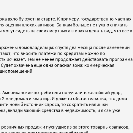
 вяло буксует на старте. К примеру, государственно-частная
ля оценки плохих активов. Банкам больше не нужно снижать
могут сидеть на своих мертвых активах и делать вид, что все в
 поражены домовладельцы: спустя два месяца после изменений
тают, что вносить платежи по кредитам можно по
сть исчезает. Тем не менее продолжает действовать программа
будет охвачена еще одна опасная зона: коммерческая
ющих помещений.
ы. Американские потребители получили тяжелейший удар,
млн домов и квартир. И даже то обстоятельство, что дома
айти новый источник спроса, то сократить излишки
ка, вкладывающий средства в недвижимость, и я сам уже
озничных продаж и пухнущих из-за этого товарных запасов,
йшим сокращением расходов потребителей.