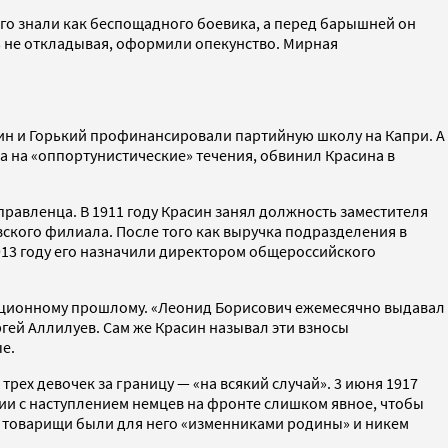
его знали как беспощадного боевика, а перед барышней он
сь не откладывая, оформили опекунство. Мирная
асин и Горький профинансировали партийную школу на Капри. А
, а на «оппортунистические» течения, обвинил Красина в
равленца. В 1911 году Красин занял должность заместителя
вского филиала. После того как выручка подразделения в
913 году его назначили директором общероссийского
люционному прошлому. «Леонид Борисович ежемесячно выдавал
гей Аллилуев. Сам же Красин называл эти взносы
е.
рех девочек за границу — «на всякий случай». 3 июня 1917
ии с наступлением немцев на фронте слишком явное, чтобы
ие товарищи были для него «изменниками родины» и никем