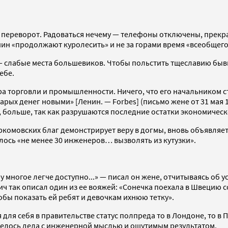
 переворот. Радоваться нечему — телефоны отключены, прекр
енин «продолжают куролесить» и не за горами время «всеобщег
 — слабые места большевиков. Чтобы польстить тщеславию быв
ебе.
торговли и промышленности. Ничего, что его начальником ста
арых денег новыми» [Ленин. — Forbes] (письмо жене от 31 мая
, больше, так как разрушаются последние остатки экономическо
ркомовских благ демонстрирует веру в догмы, вновь объявляе
ось «не менее 30 инженеров… вызволять из кутузки».
у многое легче доступно...» — писал он жене, отчитываясь об 
 так описал один из ее вояжей: «Сонечка поехала в Швецию с
тобы показать ей ребят и девочкам ихнюю тетку».
 для себя в правительстве статус полпреда то в Лондоне, то 
отелось дела с инженерной мыслью и ощутимым результатом.