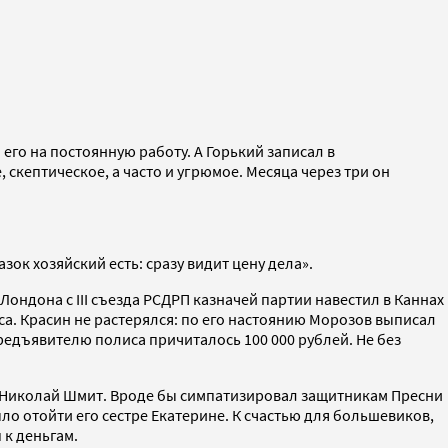
его на постоянную работу. А Горький записал в
скептическое, а часто и угрюмое. Месяца через три он
зок хозяйский есть: сразу видит цену дела».
ондона с III съезда РСДРП казначей партии навестил в Каннах
са. Красин не растерялся: по его настоянию Морозов выписал
едъявителю полиса причиталось 100 000 рублей. Не без
т Николай Шмит. Вроде бы симпатизировал защитникам Пресни
о отойти его сестре Екатерине. К счастью для большевиков,
 к деньгам.