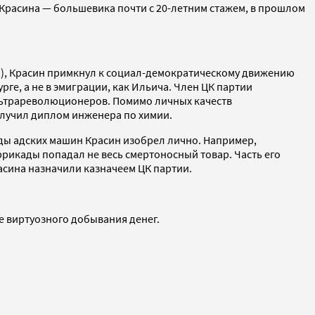
 Красина — большевика почти с 20-летним стажем, в прошлом
0-м), Красин примкнул к социал-демократическому движению
ге, а не в эмиграции, как Ильича. Член ЦК партии
ультрареволюционеров. Помимо личных качеств
олучил диплом инженера по химии.
ды адских машин Красин изобрел лично. Например,
рикады попадал не весь смертоносный товар. Часть его
асина назначили казначеем ЦК партии.
е виртуозного добывания денег.