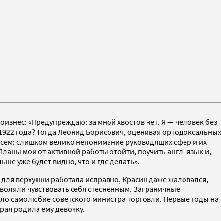
знес: «Предупреждаю: за мной хвостов нет. Я — человек без
 1922 года? Тогда Леонид Борисович, оценивая ортодоксальных
совсем: слишком велико непонимание руководящих сфер и их
Планы мои от активной работы отойти, поучить англ. язык и,
ьше уже будет видно, что и где делать».
я для верхушки работала исправно, Красин даже жаловался,
зволяли чувствовать себя стесненным. Заграничные
ало самолюбие советского министра торговли. Первые годы на
рая родила ему девочку.