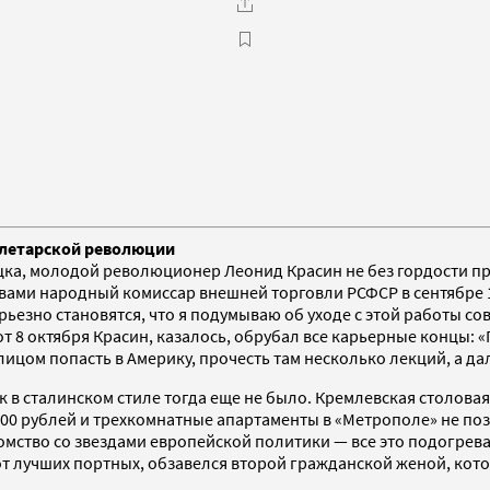
олетарской революции
а, молодой революционер Леонид Красин не без гордости прои
ловами народный комиссар внешней торговли РСФСР в сентябре
серьезно становятся, что я подумываю об уходе с этой работы 
от 8 октября Красин, казалось, обрубал все карьерные концы: «
лицом попасть в Америку, прочесть там несколько лекций, а дал
к в сталинском стиле тогда еще не было. Кремлевская столова
000 рублей и трехкомнатные апартаменты в «Метрополе» не по
комство со звездами европейской политики — все это подогрев
т лучших портных, обзавелся второй гражданской женой, кото