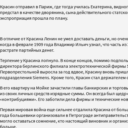
Красин отправил в Париж, где тогда училась Екатерина, видно
предстал в качестве дворянина, сына действительного статск
экспроприация прошла по плану.
В отличие от Красина Ленин не умел доставать деньги, но оче
когда в феврале 1909 года Владимир Ильич узнал, что часть из
растрате партийных денег.
Терпение у Красина лопнуло. В конце концов, помимо подполь
директора берлинского филиала электротехнической фирмы Sie
Первопрестольной выросла за год вдвое, Красину вновь пришл
подразделения Siemens. Кроме того, Красин стал держателем
В его квартиру на Мойке зачастили главы банкирских и тор
из своих личных средств изрядные суммы. Он всегда был щед
«контрибуциями». Его заботили дела фирмы и технические новш
Первая мировая война еще сильнее отдалила Красина от больш
года большевики организовали в Петрограде антиправительст
могло оставаться сомнение, кто настоящий виновник и органи
больше.