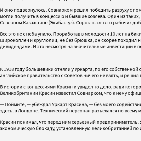
И оно подвернулось. Совнарком решил победить разруху с по
могли получить в концессию и бывшие хозяева. Один из таких,
Северном Казахстане (Экибастуз). Сорок тысяч его рабочих до
Все это не с неба упало. Проработав в молодости 10 лет на ба
Широкоплеч и круглолиц, не без брюшка, он скорее походил н
дивидендами. И это несмотря на значительные инвестиции в
К 1918 году большевики отняли у Уркарта, по его собственной 
английское правительство с Советов ничего не взять, и решил
В истории с концессиями Красин и увидел то дело, ради которо
Великобритании Красин известил Совнарком, что к нему офиц
— Поймите, — убеждал Уркарт Красина, — без моего содействия
здесь, в Лондоне. Технический персонал разъехался по всему м
Красин понимал, что перед ним серьезный предприниматель. У
экономическую блокаду, установленную Великобританией по 