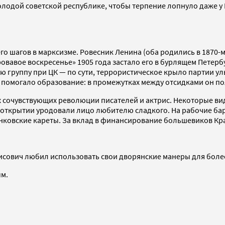
молодой советской республике, чтобы терпение лопнуло даже у
 его шагов в марксизме. Ровесник Ленина (оба родились в 187
вавое воскресенье» 1905 года застало его в бурлящем Петербур
ую группу при ЦК — по сути, террористическое крыло партии 
у помогало образование: в промежутках между отсидками он п
 сочувствующих революции писателей и актрис. Некоторые ви
открытии уродовали лицо любителю сладкого. На рабочие бар
анковские кареты. За вклад в финансирование большевиков Кр
рисович любил использовать свои дворянские манеры для боле
ым.