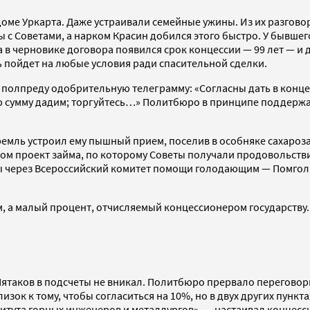
 доме Уркарта. Даже устраивали семейные ужины. Из их разгов
ы с Советами, а нарком Красин добился этого быстро. У бывше
а в черновике договора появился срок концессии — 99 лет — 
ь пойдет на любые условия ради спасительной сделки.
л полпреду одобрительную телеграмму: «Согласны дать в конц
ную сумму дадим; торгуйтесь…» Политбюро в принципе поддерж
Кремль устроил ему пышный прием, поселив в особняке сахаро
м проект займа, по которому Советы получали продовольствия 
 через Всероссийский комитет помощи голодающим — Помгол. 
ом, а малый процент, отчисляемый концессионером государству
ятаков в подсчеты не вникал. Политбюро прервало переговоры
изок к тому, чтобы согласиться на 10%, но в двух других пункт
тута горных инженеров и металлургов», — настаивал концесси