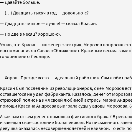
— Давайте больше.
— (…) Двадцать тысяч в год — довольно-с?
— Двадцать четыре — лучше! — сказал Красин.
— По две в месяц? Хорошо-с».
Узнав, что Красин — инженер-электрик, Морозов попросил его 
воспоминаниях о Савве: «Сближение с Красиным весьма заметно
говорил мне о Леониде:
— Хорош. Прежде всего — идеальный работник. Сам любит работу
Красин был последним из революционеров, с кем Морозов встр
оставшегося не у дел фабриканта. Казалось, денег от Морозов
страховой полис на имя своей любимой актрисы Марии Андреев
помощи Красина Андреева выиграла суды у вдовы Морозова, 6
А как вам отъем денег с помощью фиктивного брака? В рево
и завещал свое состояние большевикам. Но письменного завещ
девушка оказалась несовершеннолетней и наивной. То есть по