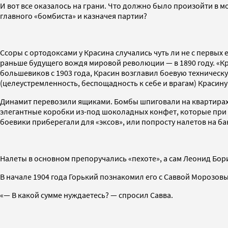
И вот все оказалось на грани. Что должно было произойти в 
главного «бомбиста» и казначея партии?
Ссоры с ортодоксами у Красина случались чуть ли не с первых
раньше будущего вождя мировой революции — в 1890 году. «Кро
большевиков с 1903 года, Красин возглавил боевую техническ
(целеустремленность, беспощадность к себе и врагам) Красин
Динамит перевозили ящиками. Бомбы шпиговали на квартирах
элегантные коробки из-под шоколадных конфет, которые при 
боевики приберегали для «эксов», или попросту налетов на б
Налеты в основном препоручались «пехоте», а сам Леонид Бо
В начале 1904 года Горький познакомил его с Саввой Морозов
«— В какой сумме нуждаетесь? — спросил Савва.