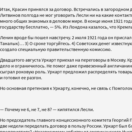
Итак, Красин принялся за договор. Встречались в загородном
Литвинов полгода не мог уговорить Лесли ни на какие контакт
много общих знакомых в деловом мире. В конце июня 1921 год
государству бесплатно, — 5%. Из Лондона казалось, что Кремл
Ленин вроде бы пошел навстречу. 2 июля 1921 года он присла
Таналык)… 3) О сроке торгуйтесь. 4) Советских денег извест
создало специальную правительственную комиссию.
Двадцатого августа Уркарт приехал на переговоры в Москву. 
дело и ограничилось. Не помог даже привезенный англичанино
сыграл роковую роль. Уркарт предложил распределять товары
и готовил ее разгон.
Но основная претензия к Уркарту, конечно, не связь с Помгол
— Почему не 6, не 7, не 8? — кипятился Лесли.
Но председатель главного концессионного комитета Георгий П
две недели переделать договор в пользу России. Уркарт был бл
предприятиях? «Независимому арбитру от американского Инсти