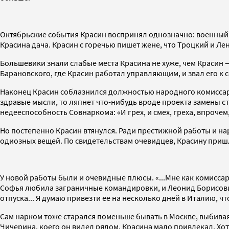
Октябрьские события Красин воспринял однозначно: военный
Красина дача. Красин с горечью пишет жене, что Троцкий и Л
Большевики знали слабые места Красина не хуже, чем Красин
Барановского, где Красин работал управляющим, и звал его к с
Наконец Красин соблазнился должностью народного комиссара 
здравые мысли, то ляпнет что-нибудь вроде проекта замены ст
недееспособность Совнаркома: «И грех, и смех, греха, впрочем
Но постепенно Красин втянулся. Ради престижной работы и на
одиозных вещей. По свидетельствам очевидцев, Красину пришл
У новой работы были и очевидные плюсы. «...Мне как комиссар
Софья любила заграничные командировки, и Леонид Борисович
отпуска... Я думаю привезти ее на несколько дней в Италию, ч
Сам нарком тоже старался поменьше бывать в Москве, выбивая
Чичерина, коего он видел рядом, Красина мало привлекал. Х