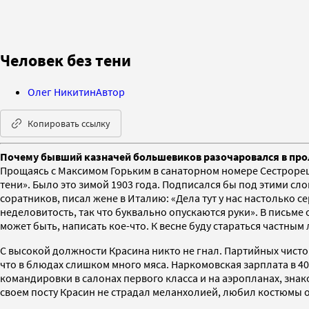
Человек без тени
Олег Никитин
Автор
Копировать ссылку
Почему бывший казначей большевиков разочаровался в пр
Прощаясь с Максимом Горьким в санаторном номере Сестрорецк
тени». Было это зимой 1903 года. Подписался бы под этими с
соратников, писал жене в Италию: «Дела тут у нас настолько 
неделовитость, так что буквально опускаются руки». В письме 
может быть, написать кое-что. К весне буду стараться частным 
С высокой должности Красина никто не гнал. Партийных чисто
что в блюдах слишком много мяса. Наркомовская зарплата в 4
командировки в салонах первого класса и на аэропланах, зна
своем посту Красин не страдал меланхолией, любил костюмы о