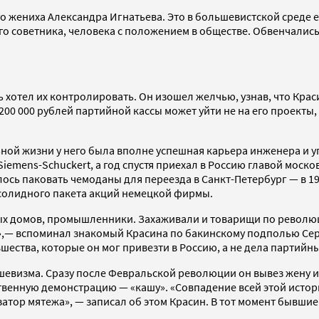
го жениха Александра Игнатьева. Это в большевистской среде 
ого советника, человека с положением в обществе. Обвенчали
нь хотел их контролировать. Он изошел желчью, узнав, что Кр
 200 000 рублей партийной кассы может уйти не на его проекты
ной жизни у него была вполне успешная карьера инженера и уп
mens-Schuckert, а год спустя приехал в Россию главой моско
ось паковать чемоданы для переезда в Санкт-Петербург — в 1
 солидного пакета акций немецкой фирмы.
говых домов, промышленники. Захаживали и товарищи по рево
р»,— вспоминал знакомый Красина по бакинскому подполью Сер
ества, которые он мог привезти в Россию, а не дела партийны
евизма. Сразу после Февральской революции он вывез жену и т
венную демонстрацию — «кашу». «Совпадение всей этой истор
затор мятежа», — записал об этом Красин. В тот момент бывш