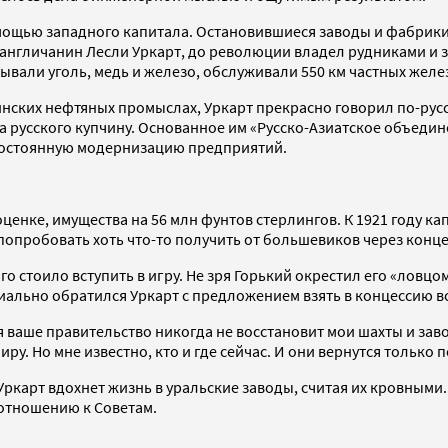
мощью западного капитала. Остановившиеся заводы и фабрики
 англичанин Лесли Уркарт, до революции владел рудниками и з
бывали уголь, медь и железо, обслуживали 550 км частных желе
кинских нефтяных промыслах, Уркарт прекрасно говорил по-русс
а русского купчину. Основанное им «Русско-Азиатское объедин
 постоянную модернизацию предприятий.
оценке, имущества на 56 млн фунтов стерлингов. К 1921 году к
 попробовать хоть что-то получить от большевиков через конце
го стоило вступить в игру. Не зря Горький окрестил его «ловцо
иально обратился Уркарт с предложением взять в концессию в
 ваше правительство никогда не восстановит мои шахты и заво
иру. Но мне известно, кто и где сейчас. И они вернутся только
ркарт вдохнет жизнь в уральские заводы, считая их кровными.
отношению к Советам.