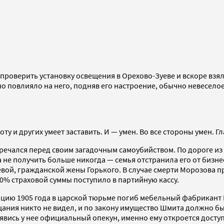
проверить установку освещения в Орехово-Зуеве и вскоре взял 
 повлияло на него, подняв его настроение, обычно невеселое, 
 и других умеет заставить. И — умен. Во все стороны умен. Гла
ечался перед своим загадочным самоубийством. По дороге из Л
а не получить больше никогда — семья отстранила его от бизне
ой, гражданской жены Горького. В случае смерти Морозова пр
0% страховой суммы поступило в партийную кассу.
люцию 1905 года в царской тюрьме погиб мебельный фабрикан
ания никто не видел, и по закону имущество Шмита должно был
явись у нее официальный опекун, именно ему откроется доступ