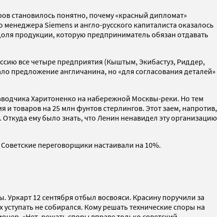
оров становилось понятно, почему «красный дипломат»
го менеджера Siemens и англо-русского капиталиста оказалось
и доля продукции, которую предприниматель обязан отдавать
ессию все четыре предприятия (Кыштым, Экибастуз, Риддер,
ало предложение англичанина, но «для согласования деталей»
заводчика Харитоненко на набережной Москвы-реки. Но тем
и товаров на 25 млн фунтов стерлингов. Этот заем, напротив,
Откуда ему было знать, что Ленин ненавидел эту организацию
. Советские переговорщики настаивали на 10%.
. Уркарт 12 сентября отбыл восвояси. Красину поручили за
ах уступать не собирался. Кому решать технические споры на
онер. «Нет, решать споры вправе только советский