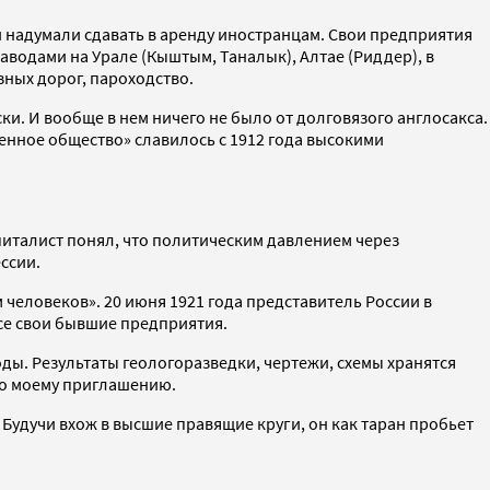
 надумали сдавать в аренду иностранцам. Свои предприятия
аводами на Урале (Кыштым, Таналык), Алтае (Риддер), в
зных дорог, пароходство.
ки. И вообще в нем ничего не было от долговязого англосакса.
енное общество» славилось с 1912 года высокими
апиталист понял, что политическим давлением через
ссии.
м человеков». 20 июня 1921 года представитель России в
се свои бывшие предприятия.
ды. Результаты геологоразведки, чертежи, схемы хранятся
 по моему приглашению.
 Будучи вхож в высшие правящие круги, он как таран пробьет