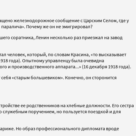
ащено железнодорожное сообщение с Царским Селом, где у
о паралича». Почему же он не эмигрировал?
шего соратника, Ленин несколько раз приезжал на завод
л человек, который, по словам Красина, «то высказывает
 1918 года). Опытному управленцу была очевидна
го и производственного аппарата...» (16 декабря 1918 года).
т себя «старым большевиком». Конечно, он сторонится
устройстве ее родственников на хлебные должности. Его сестра
о служебным поручением, но пользуется поездкой и для
в Париже. Но образ профессионального дипломата вроде