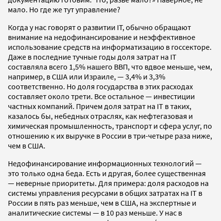
мало. Но где же тут управление?
Когда у нас говорят о развитии IT, обычно обращают
внимание на недофинансирование и неэффективное
использование средств на информатизацию в госсекторе.
Даже в последние тучные годы доля затрат на IT
составляла всего 1,5% нашего ВВП, что вдвое меньше, чем,
например, в США или Израиле, — 3,4% и 3,3%
соответственно. Но доля государства в этих расходах
составляет около трети. Все остальное — инвестиции
частных компаний. Причем доля затрат на IT в таких,
казалось бы, небедных отраслях, как нефтегазовая и
химическая промышленность, транспорт и сфера услуг, по
отношению к их выручке в России в три-четыре раза ниже,
чем в США.
Недофинансирование информационных технологий —
это только одна беда. Есть и другая, более существенная
— неверные приоритеты. Для примера: доля расходов на
системы управления ресурсами в общих затратах на IT в
России в пять раз меньше, чем в США, на экспертные и
аналитические системы — в 10 раз меньше. У нас в