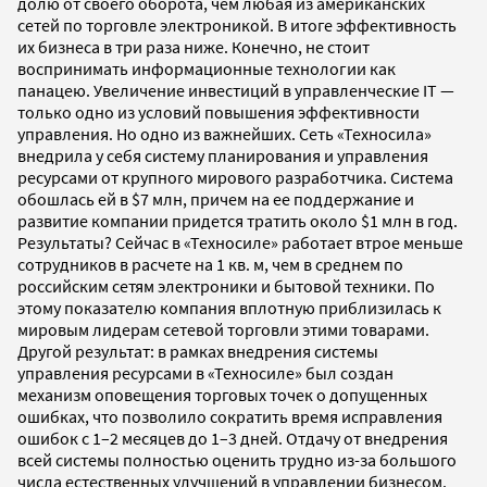
долю от своего оборота, чем любая из американских
сетей по торговле электроникой. В итоге эффективность
их бизнеса в три раза ниже. Конечно, не стоит
воспринимать информационные технологии как
панацею. Увеличение инвестиций в управленческие IT —
только одно из условий повышения эффективности
управления. Но одно из важнейших. Сеть «Техносила»
внедрила у себя систему планирования и управления
ресурсами от крупного мирового разработчика. Система
обошлась ей в $7 млн, причем на ее поддержание и
развитие компании придется тратить около $1 млн в год.
Результаты? Сейчас в «Техносиле» работает втрое меньше
сотрудников в расчете на 1 кв. м, чем в среднем по
российским сетям электроники и бытовой техники. По
этому показателю компания вплотную приблизилась к
мировым лидерам сетевой торговли этими товарами.
Другой результат: в рамках внедрения системы
управления ресурсами в «Техносиле» был создан
механизм оповещения торговых точек о допущенных
ошибках, что позволило сократить время исправления
ошибок с 1–2 месяцев до 1–3 дней. Отдачу от внедрения
всей системы полностью оценить трудно из-за большого
числа естественных улучшений в управлении бизнесом.