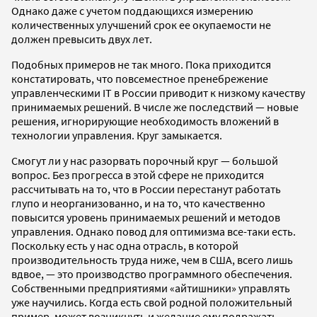
Однако даже с учетом поддающихся измерению
количественных улучшений срок ее окупаемости не
должен превысить двух лет.
Подобных примеров не так много. Пока приходится
констатировать, что повсеместное пренебрежение
управленческими IT в России приводит к низкому качеству
принимаемых решений. В числе же последствий — новые
решения, игнорирующие необходимость вложений в
технологии управления. Круг замыкается.
Смогут ли у нас разорвать порочный круг — большой
вопрос. Без прогресса в этой сфере не приходится
рассчитывать на то, что в России перестанут работать
глупо и неорганизованно, и на то, что качественно
повысится уровень принимаемых решений и методов
управления. Однако повод для оптимизма все-таки есть.
Поскольку есть у нас одна отрасль, в которой
производительность труда ниже, чем в США, всего лишь
вдвое, — это производство программного обеспечения.
Собственными предприятиями «айтишники» управлять
уже научились. Когда есть свой родной положительный
пример, может возникнуть и желание ему подражать.