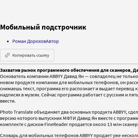
Мобильный подстрочник
Роман Дорохов
Автор
Копировать ссылку
Захватив рынок программного обеспечения для сканеров, Д
Основатель компании ABBYY Давид Ян — совладелец не только 
новом продукте компании для мобильных телефонов, он расска
снимаешь текст, программа его распознает и выдает перевод 
надписях в музеях. Сейчас программа работает с русским и пя
ввести.
Photo Translate объединяет два основных продукта ABBYY, сде
версию которого выпускник МФТИ Давид Ян вместе с программи
комплекте с диском FineReader продается около 13 млн скане
Словарь для мобильных телефонов ABBYY продает уже нескольк