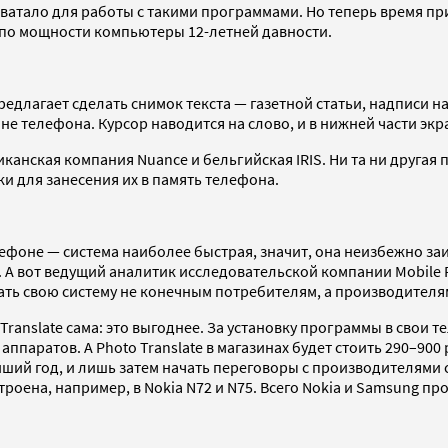
ватало для работы с такими программами. Но теперь время пр
 по мощности компьютеры 12-летней давности.
редлагает сделать снимок текста — газетной статьи, надписи 
 телефона. Курсор наводится на слово, и в нижней части экр
анская компания Nuance и бельгийская IRIS. Ни та ни другая 
и для занесения их в память телефона.
елефоне — система наиболее быстрая, значит, она неизбежно з
 вот ведущий аналитик исследовательской компании Mobile Res
вать свою систему не конечным потребителям, а производител
o Translate сама: это выгоднее. За установку программы в св
аппаратов. А Photo Translate в магазинах будет стоить 290–90
айший год, и лишь затем начать переговоры с производителями
троена, например, в Nokia N72 и N75. Всего Nokia и Samsung 