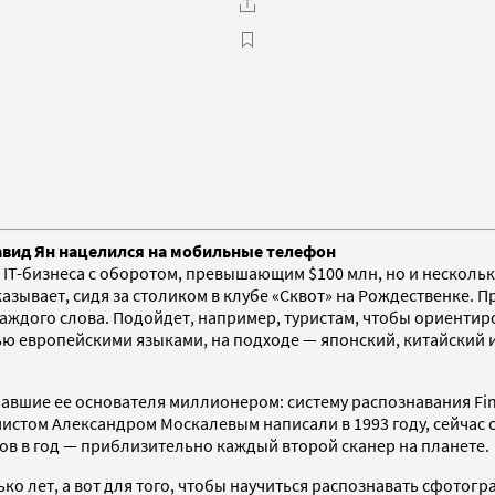
авид Ян нацелился на мобильные телефон
IT-бизнеса с оборотом, превышающим $100 млн, но и нескольки
зывает, сидя за столиком в клубе «Сквот» на Рождественке. 
каждого слова. Подойдет, например, туристам, чтобы ориенти
тью европейскими языками, на подходе — японский, китайский и
лавшие ее основателя миллионером: систему распознавания Fin
стом Александром Москалевым написали в 1993 году, сейчас с
ров в год — приблизительно каждый второй сканер на планете.
о лет, а вот для того, чтобы научиться распознавать сфотог