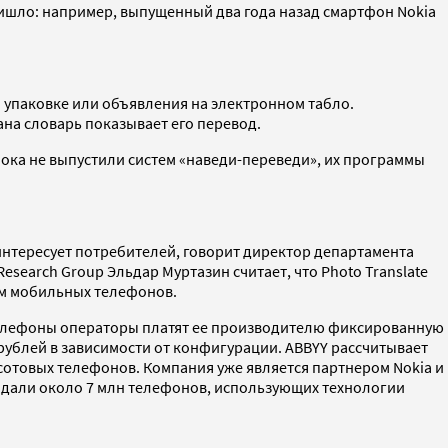
ишло: например, выпущенный два года назад смартфон Nokia
на упаковке или объявления на электронном табло.
ана словарь показывает его перевод.
пока не выпустили систем «наведи-переведи», их программы
аинтересует потребителей, говорит директор департамента
earch Group Эльдар Муртазин считает, что Photo Translate
ям мобильных телефонов.
ои телефоны операторы платят ее производителю фиксированную
0 рублей в зависимости от конфигурации. ABBYY рассчитывает
 сотовых телефонов. Компания уже является партнером Nokia и
продали около 7 млн телефонов, использующих технологии