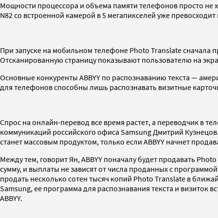
Мощности процессора и объема памяти телефонов просто не х
N82 со встроенной камерой в 5 мегапикселей уже превосходит
При запуске на мобильном телефоне Photo Translate сначала п
Отсканированную страницу показывают пользователю на экране
Основные конкуренты ABBYY по распознаванию текста — америк
для телефонов способны лишь распознавать визитные карточк
Спрос на онлайн-перевод все время растет, а переводчик в т
коммуникаций российского офиса Samsung Дмитрий Кузнецов. А
станет массовым продуктом, только если ABBYY начнет прода
Между тем, говорит Ян, ABBYY поначалу будет продавать Phot
сумму, и выплаты не зависят от числа проданных с программой 
продать несколько сотен тысяч копий Photo Translate в ближ
Samsung, ее программа для распознавания текста и визиток вс
ABBYY.