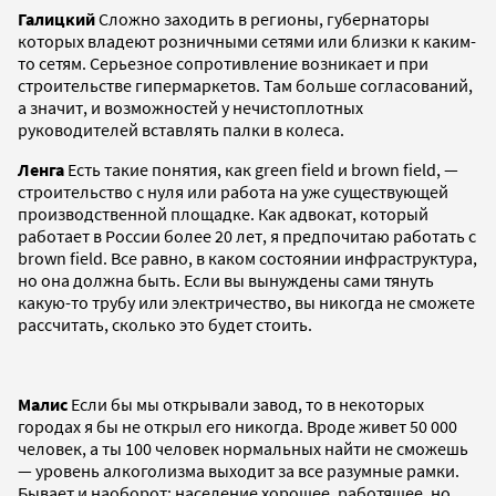
Галицкий
Сложно заходить в регионы, губернаторы
которых владеют розничными сетями или близки к каким-
то сетям. Серьезное сопротивление возникает и при
строительстве гипермаркетов. Там больше согласований,
а значит, и возможностей у нечистоплотных
руководителей вставлять палки в колеса.
Ленга
Есть такие понятия, как green field и brown field, —
строительство с нуля или работа на уже существующей
производственной площадке. Как адвокат, который
работает в России более 20 лет, я предпочитаю работать с
brown field. Все равно, в каком состоянии инфраструктура,
но она должна быть. Если вы вынуждены сами тянуть
какую-то трубу или электричество, вы никогда не сможете
рассчитать, сколько это будет стоить.
Малис
Если бы мы открывали завод, то в некоторых
городах я бы не открыл его никогда. Вроде живет 50 000
человек, а ты 100 человек нормальных найти не сможешь
— уровень алкоголизма выходит за все разумные рамки.
Бывает и наоборот: население хорошее, работящее, но