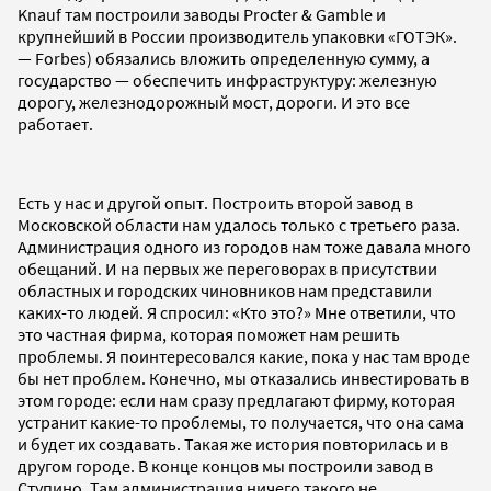
Knauf там построили заводы Procter & Gamble и
крупнейший в России производитель упаковки «ГОТЭК».
— Forbes) обязались вложить определенную сумму, а
государство — обеспечить инфраструктуру: железную
дорогу, железнодорожный мост, дороги. И это все
работает.
Есть у нас и другой опыт. Построить второй завод в
Московской области нам удалось только с третьего раза.
Администрация одного из городов нам тоже давала много
обещаний. И на первых же переговорах в присутствии
областных и городских чиновников нам представили
каких-то людей. Я спросил: «Кто это?» Мне ответили, что
это частная фирма, которая поможет нам решить
проблемы. Я поинтересовался какие, пока у нас там вроде
бы нет проблем. Конечно, мы отказались инвестировать в
этом городе: если нам сразу предлагают фирму, которая
устранит какие-то проблемы, то получается, что она сама
и будет их создавать. Такая же история повторилась и в
другом городе. В конце концов мы построили завод в
Ступино. Там администрация ничего такого не