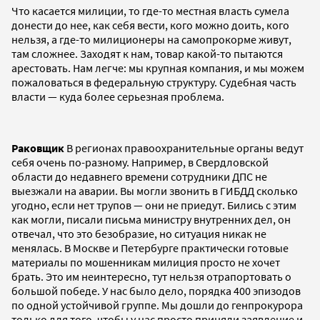
Что касается милиции, то где-то местная власть сумела
донести до нее, как себя вести, кого можно доить, кого
нельзя, а где-то милиционеры на самопрокорме живут,
там сложнее. Заходят к нам, товар какой-то пытаются
арестовать. Нам легче: мы крупная компания, и мы можем
пожаловаться в федеральную структуру. Судебная часть
власти — куда более серьезная проблема.
Раковщик
В регионах правоохранительные органы ведут
себя очень по-разному. Например, в Свердловской
области до недавнего времени сотрудники ДПС не
выезжали на аварии. Вы могли звонить в ГИБДД сколько
угодно, если нет трупов — они не приедут. Бились с этим
как могли, писали письма министру внутренних дел, он
отвечал, что это безобразие, но ситуация никак не
менялась. В Москве и Петербурге практически готовые
материалы по мошенникам милиция просто не хочет
брать. Это им неинтересно, тут нельзя отрапортовать о
большой победе. У нас было дело, порядка 400 эпизодов
по одной устойчивой группе. Мы дошли до генпрокурора
только для того, чтобы у нас просто приняли заявление и