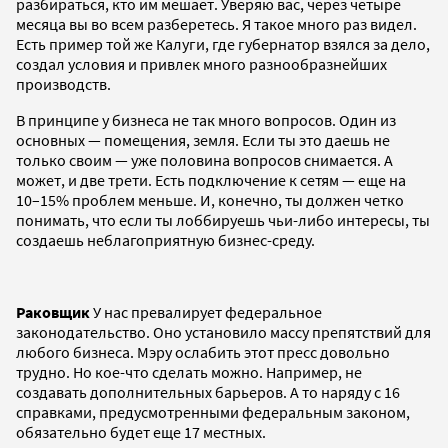
разбираться, кто им мешает. Уверяю вас, через четыре
месяца вы во всем разберетесь. Я такое много раз видел.
Есть пример той же Калуги, где губернатор взялся за дело,
создал условия и привлек много разнообразнейших
производств.
В принципе у бизнеса не так много вопросов. Один из
основных — помещения, земля. Если ты это даешь не
только своим — уже половина вопросов снимается. А
может, и две трети. Есть подключение к сетям — еще на
10–15% проблем меньше. И, конечно, ты должен четко
понимать, что если ты лоббируешь чьи-либо интересы, ты
создаешь неблагоприятную бизнес-среду.
Раковщик
У нас превалирует федеральное
законодательство. Оно установило массу препятствий для
любого бизнеса. Мэру ослабить этот пресс довольно
трудно. Но кое-что сделать можно. Например, не
создавать дополнительных барьеров. А то наряду с 16
справками, предусмотренными федеральным законом,
обязательно будет еще 17 местных.