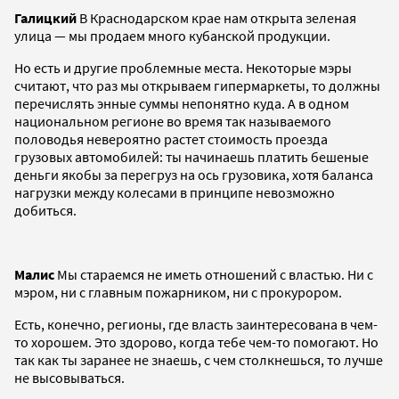
Галицкий
В Краснодарском крае нам открыта зеленая
улица — мы продаем много кубанской продукции.
Но есть и другие проблемные места. Некоторые мэры
считают, что раз мы открываем гипермаркеты, то должны
перечислять энные суммы непонятно куда. А в одном
национальном регионе во время так называемого
половодья невероятно растет стоимость проезда
грузовых автомобилей: ты начинаешь платить бешеные
деньги якобы за перегруз на ось грузовика, хотя баланса
нагрузки между колесами в принципе невозможно
добиться.
Малис
Мы стараемся не иметь отношений с властью. Ни с
мэром, ни с главным пожарником, ни с прокурором.
Есть, конечно, регионы, где власть заинтересована в чем-
то хорошем. Это здорово, когда тебе чем-то помогают. Но
так как ты заранее не знаешь, с чем столкнешься, то лучше
не высовываться.