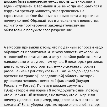
должно быть равновесие между промышленностью и
администрацией. В Германии я бы никогда не обратился к
мэру или премьер-министру за разрешением на
строительство. Они бы на меня посмотрели и спросили:
почему ко мне? Обращайтесь в специальные ведомства,
если это не противоречит законодательству, вы
обязательно получите свое разрешение.
А в России привыкли к тому, что по данным вопросам надо
обращаться к политикам. Я не хочу зависеть от хороших
отношений с политиками. Я хочу спокойно работать. Чем
дальше одно от другого, тем лучше. В некоторых регионах
для того, чтобы построиться, нужно сначала спросить
разрешение на работу у хозяина. Так было до недавнего
времени на Урале в [Свердловской] области, которой
руководил человек с немецкой фамилией (Эдуард
Россель. — Forbes). Почему я должен дружить с
губернатором или мэром? Я могу дружить с ним, потому
что он приятный человек, а не потому что он мэр. Или
почему я должен, например, поддерживать спортивные
команды? Есть губернаторы, которые очень любят спорт.