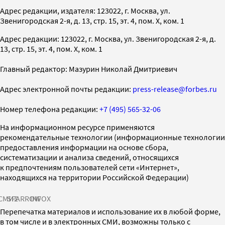
Адрес редакции, издателя: 123022, г. Москва, ул.
Звенигородская 2-я, д. 13, стр. 15, эт. 4, пом. X, ком. 1
Адрес редакции: 123022, г. Москва, ул. Звенигородская 2-я, д.
13, стр. 15, эт. 4, пом. X, ком. 1
Главный редактор: Мазурин Николай Дмитриевич
Адрес электронной почты редакции:
press-release@forbes.ru
Номер телефона редакции:
+7 (495) 565-32-06
На информационном ресурсе применяются
рекомендательные технологии (информационные технологии
предоставления информации на основе сбора,
систематизации и анализа сведений, относящихся
к предпочтениям пользователей сети «Интернет»,
находящихся на территории Российской Федерации)
СМИ2
SPARROW
INFOX
Перепечатка материалов и использование их в любой форме,
в том числе и в электронных СМИ, возможны только с