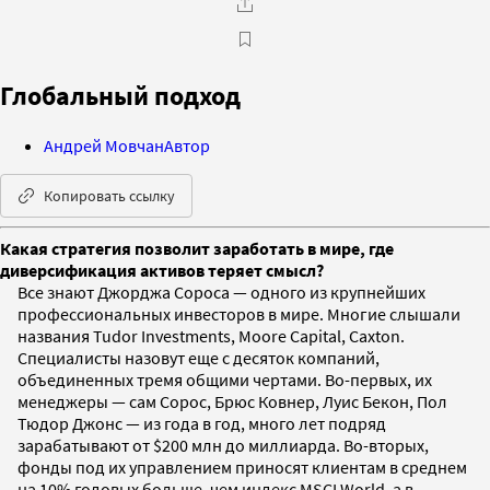
Глобальный подход
Андрей Мовчан
Автор
Копировать ссылку
Какая стратегия позволит заработать в мире, где
диверсификация активов теряет смысл?
Все знают Джорджа Сороса — одного из крупнейших
профессиональных инвесторов в мире. Многие слышали
названия Tudor Investments, Moore Capital, Caxton.
Специалисты назовут еще с десяток компаний,
объединенных тремя общими чертами. Во-первых, их
менеджеры — сам Сорос, Брюс Ковнер, Луис Бекон, Пол
Тюдор Джонс — из года в год, много лет подряд
зарабатывают от $200 млн до миллиарда. Во-вторых,
фонды под их управлением приносят клиентам в среднем
на 10% годовых больше, чем индекс MSCI World, а в