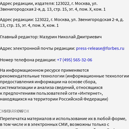
Адрес редакции, издателя: 123022, г. Москва, ул.
Звенигородская 2-я, д. 13, стр. 15, эт. 4, пом. X, ком. 1
Адрес редакции: 123022, г. Москва, ул. Звенигородская 2-я, д.
13, стр. 15, эт. 4, пом. X, ком. 1
Главный редактор: Мазурин Николай Дмитриевич
Адрес электронной почты редакции:
press-release@forbes.ru
Номер телефона редакции:
+7 (495) 565-32-06
На информационном ресурсе применяются
рекомендательные технологии (информационные технологии
предоставления информации на основе сбора,
систематизации и анализа сведений, относящихся
к предпочтениям пользователей сети «Интернет»,
находящихся на территории Российской Федерации)
СМИ2
SPARROW
INFOX
Перепечатка материалов и использование их в любой форме,
в том числе и в электронных СМИ, возможны только с