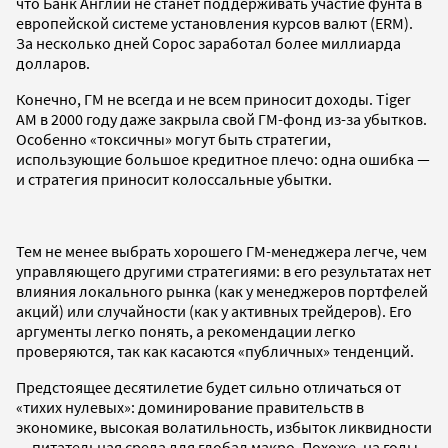
что Банк Англии не станет поддерживать участие фунта в
европейской системе установления курсов валют (ERM).
За несколько дней Сорос заработал более миллиарда
долларов.
Конечно, ГМ не всегда и не всем приносит доходы. Tiger
AM в 2000 году даже закрыла свой ГМ-фонд из-за убытков.
Особенно «токсичны» могут быть стратегии,
использующие большое кредитное плечо: одна ошибка —
и стратегия приносит колоссальные убытки.
Тем не менее выбрать хорошего ГМ-менеджера легче, чем
управляющего другими стратегиями: в его результатах нет
влияния локального рынка (как у менеджеров портфелей
акций) или случайности (как у активных трейдеров). Его
аргументы легко понять, а рекомендации легко
проверяются, так как касаются «публичных» тенденций.
Предстоящее десятилетие будет сильно отличаться от
«тихих нулевых»: доминирование правительств в
экономике, высокая волатильность, избыток ликвидности
— питательная среда для глобал макро. Похоже, на годы