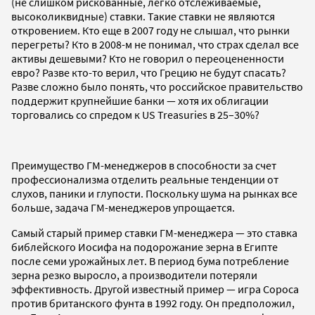
(не слишком рискованные, легко отслеживаемые,
высоколиквидные) ставки. Такие ставки не являются
откровением. Кто еще в 2007 году не слышал, что рынки
перегреты? Кто в 2008-м не понимал, что страх сделал все
активы дешевыми? Кто не говорил о переоцененности
евро? Разве кто-то верил, что Грецию не будут спасать?
Разве сложно было понять, что российское правительство
поддержит крупнейшие банки — хотя их облигации
торговались со спредом к US Treasuries в 25–30%?
Преимущество ГМ-менеджеров в способности за счет
профессионализма отделить реальные тенденции от
слухов, паники и глупости. Поскольку шума на рынках все
больше, задача ГМ-менеджеров упрощается.
Самый старый пример ставки ГМ-менеджера — это ставка
библейского Иосифа на подорожание зерна в Египте
после семи урожайных лет. В период бума потребление
зерна резко выросло, а производители потеряли
эффективность. Другой известный пример — игра Сороса
против британского фунта в 1992 году. Он предположил,