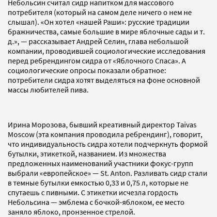
Небольсин считал сидр напитком для массового
потребителя (который на самом деле ничего о нем не
слышал). «Он хотел «нашей Раши»: русские традиции
бражничества, самые большие в мире яблочные сады и т.
д.», — рассказывает Андрей Селин, глава небольшой
компании, проводившей социологические исследования
перед ребрендингом сидра от «Яблочного Спаса». А
социологические опросы показали обратное:
потребители сидра хотят выделяться на фоне основной
массы любителей пива.
Ирина Морозова, бывший креативный директор Taivas
Moscow (эта компания проводила ребрендинг), говорит,
что индивидуальность сидра хотели подчеркнуть формой
бутылки, этикеткой, названием. Из множества
предложенных наименований участники фокус-групп
выбрали «европейское» — St. Anton. Разливать сидр стали
в темные бутылки емкостью 0,33 и 0,75 л, которые не
спутаешь с пивными. С этикетки исчезла гордость
Небольсина — эмблема с бочкой-яблоком, ее место
заняло яблоко, пронзенное стрелой.