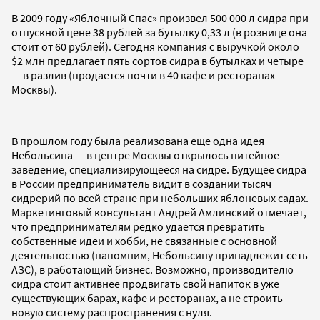
В 2009 году «Яблочный Спас» произвел 500 000 л сидра при
отпускной цене 38 рублей за бутылку 0,33 л (в рознице она
стоит от 60 рублей). Сегодня компания с выручкой около
$2 млн предлагает пять сортов сидра в бутылках и четыре
— в разлив (продается почти в 40 кафе и ресторанах
Москвы).
В прошлом году была реализована еще одна идея
Небольсина — в центре Москвы открылось питейное
заведение, специализирующееся на сидре. Будущее сидра
в России предприниматель видит в создании тысяч
сидрерий по всей стране при небольших яблоневых садах.
Маркетинговый консультант Андрей Амлинский отмечает,
что предпринимателям редко удается превратить
собственные идеи и хобби, не связанные с основной
деятельностью (напомним, Небольсину принадлежит сеть
АЗС), в работающий бизнес. Возможно, производителю
сидра стоит активнее продвигать свой напиток в уже
существующих барах, кафе и ресторанах, а не строить
новую систему распространения с нуля.