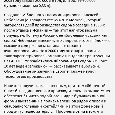
2005 году завода 200 000 л в год, или более 600 000
бутылок емкостью 0,33 л).
Создание «Яблочного Спаса» инициировал Алексей
Небольсин (он владеет сетью АЗС в Москве), который
загорелся идеей производства сидра в середине 1990-х
после отдыха в Испании — там этот напиток весьма
популярен. Почему в России с ее яблоневыми садами нет
сидра? Небольсин выяснил, что сидровые сорта яблок — с
высоким содержанием танина — в стране не
культивировались. Но к 2000 году он с партнерами все-
таки зарегистрировал компанию и выделил грант ученым
из РАСХН — те озаботились яблоками для сидра. «Мы уже
10 лет ведем селекцию», — рассказывает Небольсин.
Оборудование он закупил в Европе, там же изучил
технологию производства.
Напиток получился качественным, при этом «Яблочный
Спас» был единственным производителем на рынке. Успех
обеспечен? Ничего подобного. Сидр в бутылках пивной
формы выставили на полках магазинов рядом с пивом и
слабоалкогольными коктейлями, на этом фоне новый
продукт успешно затерялся. Проблема была в том, что