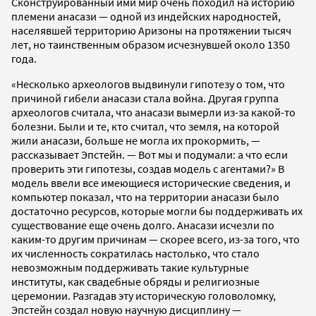
Сконструированный ими мир очень походил на историю
племени анасази — одной из индейских народностей,
населявшей территорию Аризоны на протяжении тысяч
лет, но таинственным образом исчезнувшей около 1350
года.
«Несколько археологов выдвинули гипотезу о том, что
причиной гибели анасази стала война. Другая группа
археологов считала, что анасази вымерли из-за какой-то
болезни. Были и те, кто считал, что земля, на которой
жили анасази, больше не могла их прокормить, —
рассказывает Эпстейн. — Вот мы и подумали: а что если
проверить эти гипотезы, создав модель с агентами?» В
модель ввели все имеющиеся исторические сведения, и
компьютер показал, что на территории анасази было
достаточно ресурсов, которые могли бы поддерживать их
существование еще очень долго. Анасази исчезли по
каким-то другим причинам — скорее всего, из-за того, что
их численность сократилась настолько, что стало
невозможным поддерживать такие культурные
институты, как свадебные обряды и религиозные
церемонии. Разгадав эту историческую головоломку,
Эпстейн создал новую научную дисциплину —