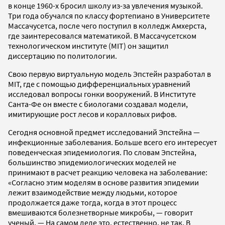
в конце 1960-х бросил школу из-за увлечения музыкой.
Три года обучался по классу фортепиано в Университете
Массачусетса, после чего поступил в колледж Амхерста,
где заинтересовался математикой. В Массачусетском
технологическом институте (MIT) он защитил
диссертацию по политологии.
Cвою первую виртуальную модель Эпстейн разработал в
MIT, где с помощью дифференциальных уравнений
исследовал вопросы гонки вооружений. В Институте
Санта-Фе он вместе с биологами создавал модели,
имитирующие рост лесов и коралловых рифов.
Сегодня основной предмет исследований Эпстейна —
инфекционные заболевания. Больше всего его интересует
поведенческая эпидемиология. По словам Эпстейна,
большинство эпидемиологических моделей не
принимают в расчет реакцию человека на заболевание:
«Согласно этим моделям в основе развития эпидемии
лежит взаимодействие между людьми, которое
продолжается даже тогда, когда в этот процесс
вмешиваются болезнетворные микробы, — говорит
ученый. — На самом деле это, естественно, не так. В