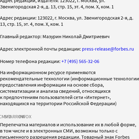
Адрес редакции, издателя: 123022, г. Москва, ул.
Звенигородская 2-я, д. 13, стр. 15, эт. 4, пом. X, ком. 1
Адрес редакции: 123022, г. Москва, ул. Звенигородская 2-я, д.
13, стр. 15, эт. 4, пом. X, ком. 1
Главный редактор: Мазурин Николай Дмитриевич
Адрес электронной почты редакции:
press-release@forbes.ru
Номер телефона редакции:
+7 (495) 565-32-06
На информационном ресурсе применяются
рекомендательные технологии (информационные технологии
предоставления информации на основе сбора,
систематизации и анализа сведений, относящихся
к предпочтениям пользователей сети «Интернет»,
находящихся на территории Российской Федерации)
СМИ2
SPARROW
INFOX
Перепечатка материалов и использование их в любой форме,
в том числе и в электронных СМИ, возможны только с
письменного разрешения редакции. Товарный знак Forbes